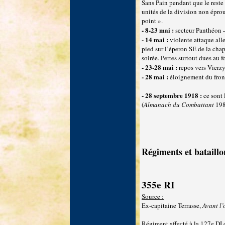
Sans Pain pendant que le reste
unités de la division non éprou
point ».
- 8-23 mai :
secteur Panthéon 
- 14 mai :
violente attaque all
pied sur l’éperon SE de la chap
soirée. Pertes surtout dues au
- 23-28 mai :
repos vers Vierz
- 28 mai :
éloignement du fro
- 28 septembre 1918 :
ce sont 
(
Almanach du Combattant
198
Régiments et bataillo
355e RI
Source :
Ex-capitaine Terrasse,
Avant l’
Régiment affecté à la 127e DI 