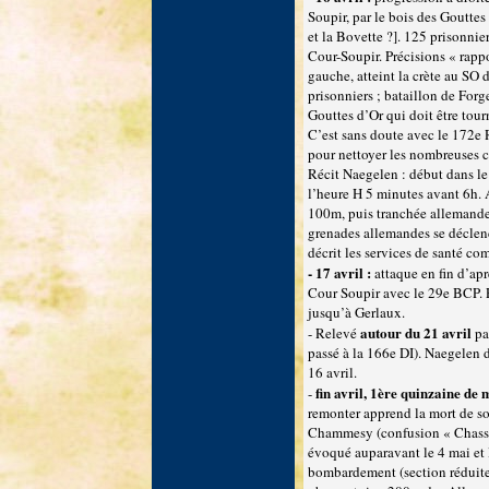
Soupir, par le bois des Gouttes
et la Bovette ?]. 125 prisonnier
Cour-Soupir. Précisions « rapp
gauche, atteint la crète au SO 
prisonniers ; bataillon de Forg
Gouttes d’Or qui doit être tour
C’est sans doute avec le 172e
pour nettoyer les nombreuses cr
Récit Naegelen : début dans le
l’heure H 5 minutes avant 6h. A
100m, puis tranchée allemande a
grenades allemandes se déclenc
décrit les services de santé c
- 17 avril :
attaque en fin d’ap
Cour Soupir avec le 29e BCP. Pr
jusqu’à Gerlaux.
autour du 21 avril
- Relevé
pa
passé à la 166e DI). Naegelen d
16 avril.
fin avril, 1ère quinzaine de 
-
remonter apprend la mort de so
Chammesy (confusion « Chassem
évoqué auparavant le 4 mai et la
bombardement (section réduite 