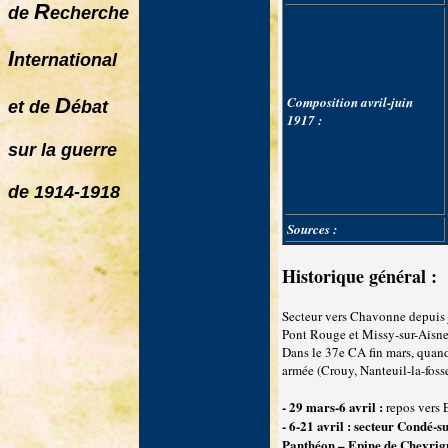
R
de
echerche
I
nternational
D
Composition avril-juin
et de
ébat
1917 :
sur la guerre
de 1914-1918
Sources :
Historique général :
Secteur vers Chavonne depuis ja
Pont Rouge et Missy-sur-Aisne
Dans le 37e CA fin mars, quand 
armée (Crouy, Nanteuil-la-foss
- 29 mars-6 avril :
repos vers 
- 6-21 avril : secteur Condé-s
Panthéon – Epine de Chevrig