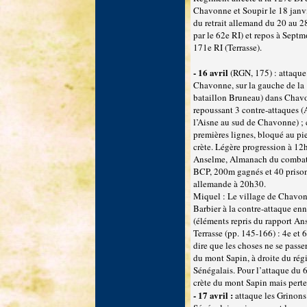
Chavonne et Soupir le 18 janvi
du retrait allemand du 20 au 28
par le 62e RI) et repos à Septm
171e RI (Terrasse).
- 16 avril
(RGN, 175) : attaq
Chavonne, sur la gauche de la 
bataillon Bruneau) dans Chavo
repoussant 3 contre-attaques 
l’Aisne au sud de Chavonne) ; c
premières lignes, bloqué au pie
crète. Légère progression à 12
Anselme, Almanach du combattan
BCP, 200m gagnés et 40 prison
allemande à 20h30.
Miquel : Le village de Chavonn
Barbier à la contre-attaque enn
(éléments repris du rapport An
Terrasse (pp. 145-166) : 4e et 
dire que les choses ne se passe
du mont Sapin, à droite du régi
Sénégalais. Pour l’attaque du 6e
crète du mont Sapin mais pertes
- 17 avril :
attaque les Grinons 