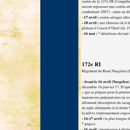
centre de la 127e DI. Conquête 
encore repousser une contre-a
combattant 1987) : saute au déb
- 17 avril :
contre-attaque all
- 18 avril :
aux Grinons où il fa
plateau à l’ouest d’Ostel (id, 1
- 16 mai :
7 désertions devant 
172e RI
Régiment de René Naegelen (
- Avant le 16 avril (Naegelen) 
décembre 16-janvier 17. D’après
» qui se prépare pour le printem
manœuvres préparatoires en sont
allemand (description du sacag
de repli allemande (à la ferme
la relève (stationnement exposé
- 16-17 avril :
la plus longue 
7 pages).
- 16 avril :
progression à droite