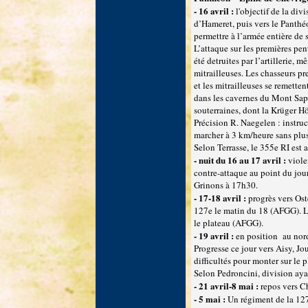
- 16 avril :
l'objectif de la div
d’Hameret, puis vers le Panthé
permettre à l’armée entière de 
L’attaque sur les premières pe
été detruites par l’artillerie, 
mitrailleuses. Les chasseurs pr
et les mitrailleuses se remetten
dans les cavernes du Mont Sapin
souterraines, dont la Krüger Hö
Précision R. Naegelen : instru
marcher à 3 km/heure sans plus 
Selon Terrasse, le 355e RI est 
- nuit du 16 au 17 avril :
viole
contre-attaque au point du jour 
Grinons à 17h30.
- 17-18 avril :
progrès vers Oste
127e le matin du 18 (AFGG). La 
le plateau (AFGG).
- 19 avril :
en position au nord
Progresse ce jour vers Aisy, J
difficultés pour monter sur le
Selon Pedroncini, division ayan
- 21 avril-8 mai :
repos vers C
- 5 mai :
Un régiment de la 127e