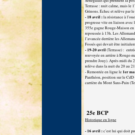
Sénégalais qui prennent la pos
Terrasse : nuit calme, mais le 1
Grinons. Échec et relève par le
- 18 avril :
la résistance à l’ou
progresse vite en liaison avec l
355e gagne Rouge-Maison en pa
repoussée à 13h. Les Allemands
l’avancée derrière les Allemand
Fossés qui devait être initial
- 19-20 avril
(Terrasse) : entré
renvoyée en arrière à Rouge-m
prendre Jouy). Après midi du 20
relève dans la nuit du 20 au 21
1er ma
- Remontée en ligne le
Panthéon, position sur le CdD 
carrière du Mont Sans-Pain (Ter
25e BCP
Historique en ligne
- 16 avril :
c’est lui qui doit p