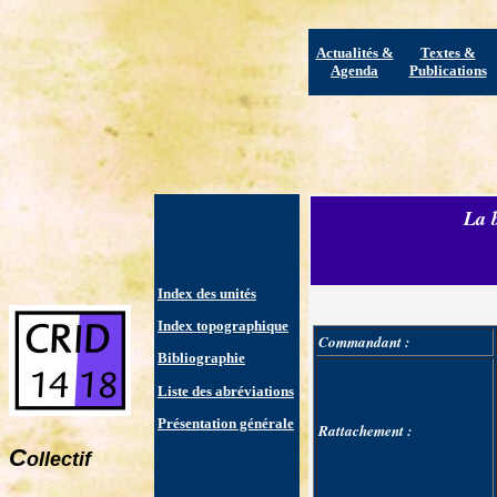
Actualités &
Textes &
Agenda
Publications
La b
Index des unités
Index topographique
Commandant :
Bibliographie
Liste des abréviations
Présentation générale
Rattachement :
C
ollectif