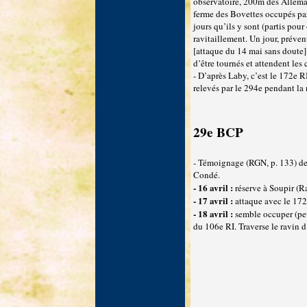
observatoire, 200m des Allemand
ferme des Bovettes occupés par 
jours qu’ils y sont (partis pou
ravitaillement. Un jour, préve
[attaque du 14 mai sans doute].
d’être tournés et attendent les c
- D’après Laby, c’est le 172e R
relevés par le 294e pendant la 
29e BCP
- Témoignage (RGN, p. 133) de m
Condé.
- 16 avril :
réserve à Soupir (
- 17 avril :
attaque avec le 172
- 18 avril :
semble occuper (peu
du 106e RI. Traverse le ravin 