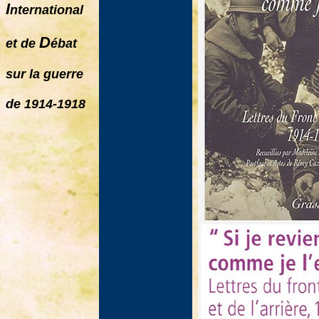
I
nternational
D
et de
ébat
sur la guerre
de 1914-1918