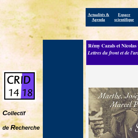
Actualités &
Espace
Agenda
scientifique
Rémy Cazals et Nicolas O
Lettres du front et de l'
C
ollectif
R
de
echerche