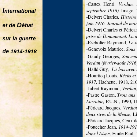
-Castex Henri,
Verdun. 
I
septembre 1916),
Imago, 
nternational
-Delvert Charles,
Histoir
juin 1916. Journal de ma
D
et de
ébat
-Delvert Charles et Périca
prise de Douaumont. La d
sur la guerre
-Escholier Raymond,
Le s
-Genevoix Maurice,
Sous 
de 1914-1918
-Gaudy Georges,
Souveni
Verdun (février-août 1916
-Hallé Guy,
Là-bas avec 
-Hourticq Louis,
Récits e
1917,
Hachette, 1918, 210
-Jubert Raymond,
Verdun
-Pastre Gaston,
Trois ans
Lorraine,
P.U.N., 1990, 1
-Péricard Jacques,
Verdun
deux rives de la Meuse
, L
-Péricard Jacques, Ceux d
-Pottecher Jean,
1914-1918
dans l’Aisne,
Emile Paul, 1