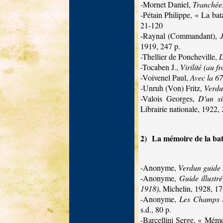
-Mornet Daniel,
Tranchées
-Pétain Philippe, « La ba
21-120
-Raynal (Commandant),
1919, 247 p.
-Thellier de Poncheville,
D
-Tocaben J.,
Virilité (au 
-Voivenel Paul,
Avec la 6
-Unruh (Von) Fritz,
Verd
-Valois Georges,
D'un si
Librairie nationale, 1922,
2)
La mémoire de la bat
-Anonyme,
Verdun guide h
-Anonyme,
Guide illustr
1918)
, Michelin, 1928, 17
-Anonyme,
Les Champs d
s.d., 80 p.
-Barcellini Serge, « Mém