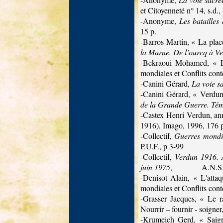
et Citoyenneté n° 14, s.d.,
-Anonyme,
Les bataille
15 p.
-Barros Martin, « La plac
la Marne. De l’ourcq à V
-Bekraoui Mohamed, « Le
mondiales et Conflits con
-Canini Gérard,
La voie s
-Canini Gérard, « Verdun
de la Grande Guerre. Tém
-Castex Henri
Verdun, ann
1916), Imago, 1996, 176 
-Collectif,
Guerres mondial
P.U.F., p 3-99
-Collectif,
Verdun 1916. A
juin 1975
,
A.N.S.
-Denisot Alain, « L'atta
mondiales et Conflits con
-Grasser Jacques, « Le r
Nourrir – fournir - soigne
-Krumeich Gerd, « Saigne