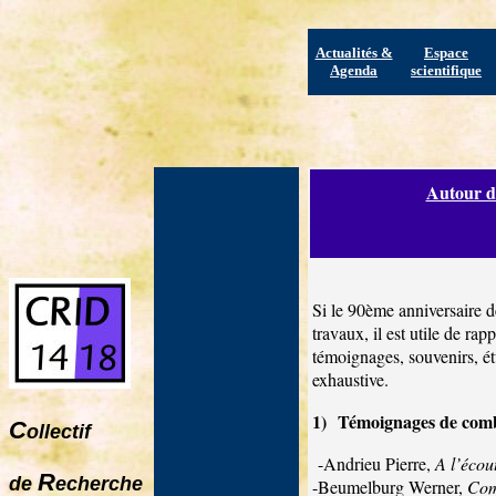
Actualités &
Espace
Agenda
scientifique
Autour de
Si le 90ème anniversaire d
travaux, il est utile de ra
témoignages, souvenirs, ét
exhaustive.
1)
Témoignages de combat
C
ollectif
-Andrieu Pierre,
A l’écou
R
de
echerche
-Beumelburg Werner,
Com