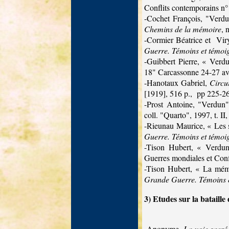
Conflits contemporains n° 
-Cochet François, "Verdu
Chemins de la mémoire
, 
-Cormier Béatrice et
Vir
Guerre. Témoins et témoi
-Guibbert Pierre, « Verdu
18" Carcassonne 24-27 av
-Hanotaux Gabriel,
Circu
[1919], 516 p.,
pp 225-26
-Prost Antoine, "Verdun",
coll. "Quarto", 1997, t. II,
-Rieunau Maurice, « Les 
Guerre. Témoins et témoi
-Tison Hubert, « Verdun
Guerres mondiales et Conf
-Tison Hubert, « La mém
Grande Guerre. Témoins e
3)
Etudes sur la bataille
-Anonyme,
La voie sacr