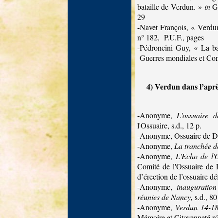
bataille de Verdun. »
in
G
29
-Navet François, « Verdu
n° 182,
P.U.F., pages
-Pédroncini Guy, « La ba
Guerres mondiales et Con
4) Verdun dans l’aprè
-Anonyme,
L'ossuaire 
l'Ossuaire, s.d., 12 p.
-Anonyme, Ossuaire de Do
-Anonyme,
La tranchée de
-Anonyme,
L'Echo de l'
Comité de l'Ossuaire de 
d’érection de l’ossuaire d
-Anonyme,
inauguratio
réunies de Nancy,
s.d., 80
-Anonyme,
Verdun 14-18.
Mémoire et Citoyenneté n°6