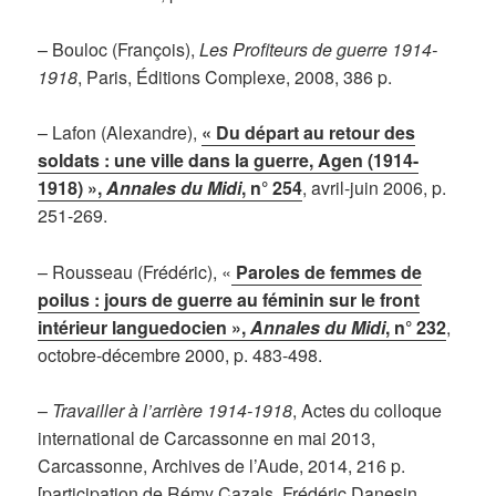
– Bouloc (François),
Les Profiteurs de guerre 1914-
1918
, Paris, Éditions Complexe, 2008, 386 p.
– Lafon (Alexandre),
« Du départ au retour des
soldats : une ville dans la guerre, Agen (1914-
1918) »,
Annales du Midi
, n° 254
, avril-juin 2006, p.
251-269.
– Rousseau (Frédéric), «
Paroles de femmes de
poilus : jours de guerre au féminin sur le front
intérieur languedocien »,
Annales du Midi
, n° 232
,
octobre-décembre 2000, p. 483-498.
–
Travailler à l’arrière 1914-1918
, Actes du colloque
international de Carcassonne en mai 2013,
Carcassonne, Archives de l’Aude, 2014, 216 p.
[participation de Rémy Cazals, Frédéric Danesin,