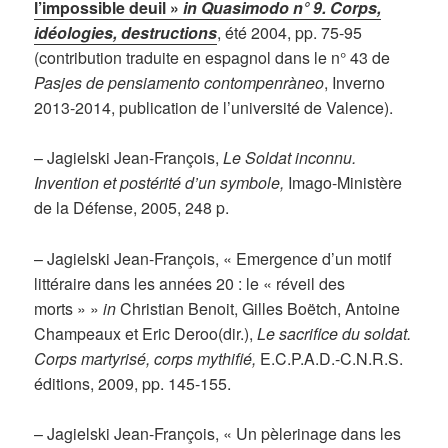
l’impossible deuil »
in Quasimodo n° 9. Corps,
idéologies, destructions
, été 2004, pp. 75-95
(contribution traduite en espagnol dans le n° 43 de
Pasjes de pensiamento contompenràneo
, Inverno
2013-2014, publication de l’université de Valence).
– Jagielski Jean-François,
Le Soldat inconnu.
Invention et postérité d’un symbole,
Imago-Ministère
de la Défense, 2005, 248 p.
– Jagielski Jean-François, « Emergence d’un motif
littéraire dans les années 20 : le « réveil des
morts » »
in
Christian Benoit, Gilles Boëtch, Antoine
Champeaux et Eric Deroo(dir.),
Le sacrifice du soldat.
Corps martyrisé, corps mythifié,
E.C.P.A.D.-C.N.R.S.
éditions, 2009, pp. 145-155.
– Jagielski Jean-François, « Un pèlerinage dans les