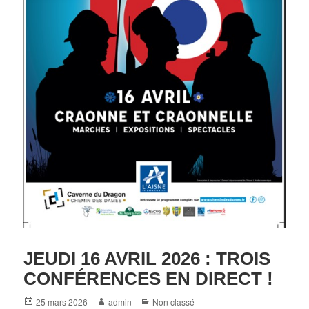
JEUDI 16 AVRIL 2026 : TROIS
CONFÉRENCES EN DIRECT !
Posted
Author
Categories
25 mars 2026
admin
Non classé