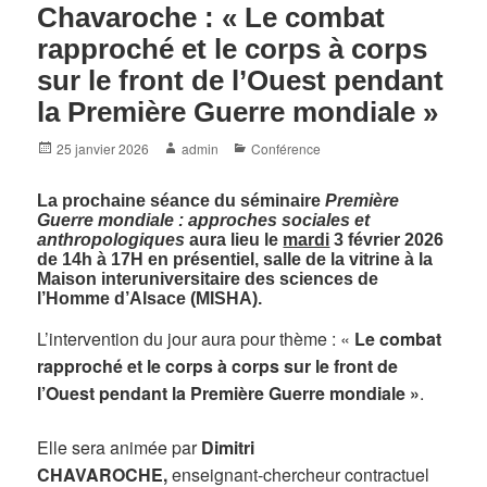
Chavaroche : « Le combat
rapproché et le corps à corps
sur le front de l’Ouest pendant
la Première Guerre mondiale »
Posted
Author
Categories
25 janvier 2026
admin
Conférence
on
La prochaine séance du séminaire
Première
Guerre mondiale : approches sociales et
anthropologiques
aura lieu le
mardi
3 février 2026
de 14h à 17H
en présentiel, salle de la vitrine à la
Maison interuniversitaire des sciences de
l’Homme d’Alsace (MISHA).
L’intervention du jour aura pour thème : «
Le combat
rapproché et le corps à corps sur le front de
l’Ouest pendant la Première Guerre mondiale »
.
Elle sera animée par
Dimitri
CHAVAROCHE,
enseignant-chercheur contractuel