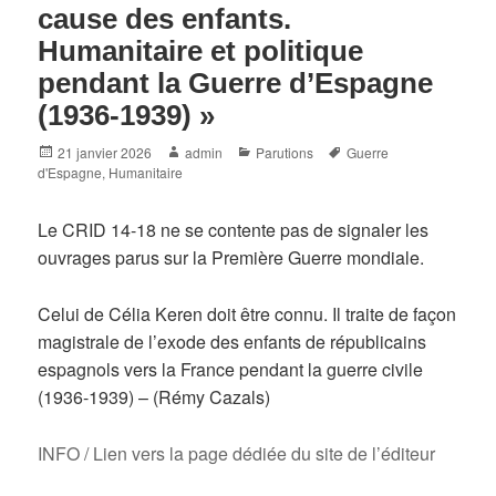
cause des enfants.
Humanitaire et politique
pendant la Guerre d’Espagne
(1936-1939) »
Posted
Author
Categories
Tags
21 janvier 2026
admin
Parutions
Guerre
on
d'Espagne
,
Humanitaire
Le CRID 14-18 ne se contente pas de signaler les
ouvrages parus sur la Première Guerre mondiale.
Celui de Célia Keren doit être connu. Il traite de façon
magistrale de l’exode des enfants de républicains
espagnols vers la France pendant la guerre civile
(1936-1939) – (Rémy Cazals)
INFO / Lien vers la page dédiée du site de l’éditeur