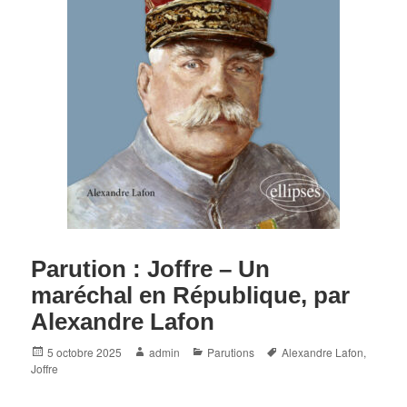
Parution : Joffre – Un
maréchal en République, par
Alexandre Lafon
Posted
Author
Categories
Tags
5 octobre 2025
admin
Parutions
Alexandre Lafon
,
on
Joffre