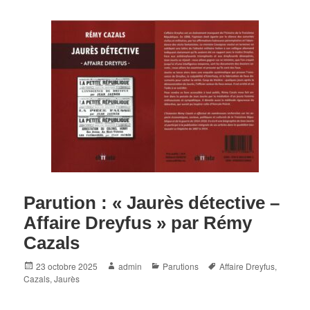
Parution : « Jaurès détective –
Affaire Dreyfus » par Rémy
Cazals
Posted
Author
Categories
Tags
23 octobre 2025
admin
Parutions
Affaire Dreyfus
,
on
Cazals
,
Jaurès