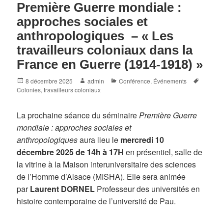
Première Guerre mondiale :
approches sociales et
anthropologiques – « Les
travailleurs coloniaux dans la
France en Guerre (1914-1918) »
Posted
Author
Categories
Tags
8 décembre 2025
admin
Conférence
,
Événements
on
Colonies
,
travailleurs coloniaux
La prochaine séance du séminaire
Première Guerre
mondiale : approches sociales et
anthropologiques
aura lieu le
mercredi 10
décembre 2025 de 14h à 17H
en présentiel, salle de
la vitrine à la Maison interuniversitaire des sciences
de l’Homme d’Alsace (MISHA). Elle sera animée
par
Laurent DORNEL
Professeur des universités en
histoire contemporaine de l’université de Pau.