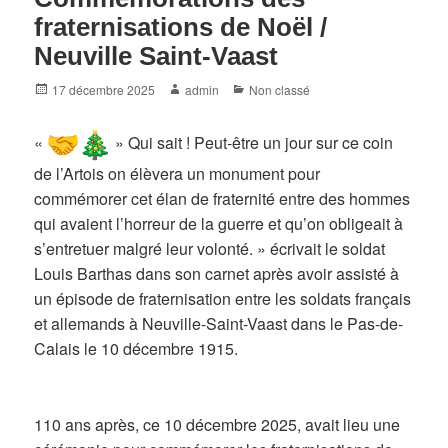
fraternisations de Noël /
Neuville Saint-Vaast
Posted
Author
Categories
17 décembre 2025
admin
Non classé
on
«
» Qui sait ! Peut-être un jour sur ce coin
de l’Artois on élèvera un monument pour
commémorer cet élan de fraternité entre des hommes
qui avaient l’horreur de la guerre et qu’on obligeait à
s’entretuer malgré leur volonté. » écrivait le soldat
Louis Barthas dans son carnet après avoir assisté à
un épisode de fraternisation entre les soldats français
et allemands à Neuville-Saint-Vaast dans le Pas-de-
Calais le 10 décembre 1915.
110 ans après, ce 10 décembre 2025, avait lieu une