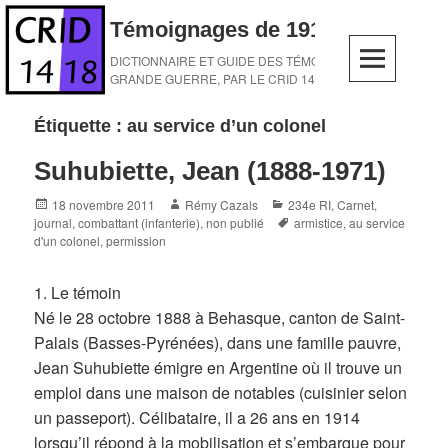
Skip
Témoignages de 1914-1918
to
content
DICTIONNAIRE ET GUIDE DES TÉMOINS DE LA
GRANDE GUERRE, PAR LE CRID 14-18
Étiquette :
au service d’un colonel
Suhubiette, Jean (1888-1971)
Posted
Author
Categories
18 novembre 2011
Rémy Cazals
234e RI
,
Carnet,
on
Tags
journal
,
combattant (infanterie)
,
non publié
armistice
,
au service
d'un colonel
,
permission
1. Le témoin
Né le 28 octobre 1888 à Behasque, canton de Saint-
Palais (Basses-Pyrénées), dans une famille pauvre,
Jean Suhubiette émigre en Argentine où il trouve un
emploi dans une maison de notables (cuisinier selon
un passeport). Célibataire, il a 26 ans en 1914
lorsqu’il répond à la mobilisation et s’embarque pour