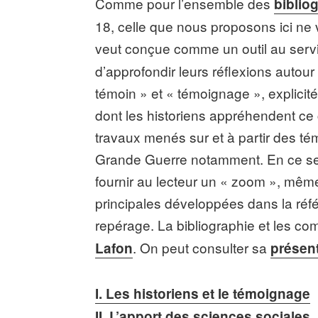
Comme pour l’ensemble des
biblio
18, celle que nous proposons ici ne v
veut conçue comme un outil
au serv
d’approfondir leurs réflexions auto
témoin » et « témoignage », explicit
dont les historiens appréhendent ce 
travaux menés sur et à partir des tém
Grande Guerre notamment. En ce se
fournir au lecteur un « zoom », même
principales développées dans la référ
repérage. La bibliographie et les co
. On peut consulter sa
Lafon
présen
I. Les historiens et le témoignage
II. L’apport des sciences sociales