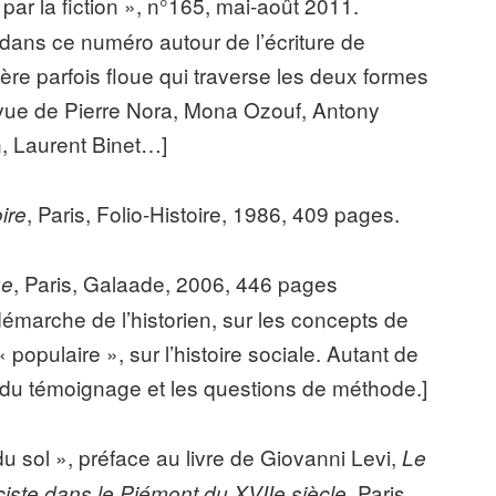
ie par la fiction », n°165, mai-août 2011.
 dans ce numéro autour de l’écriture de
ontière parfois floue qui traverse les deux formes
e vue de Pierre Nora, Mona Ozouf, Antony
n, Laurent Binet…]
, Paris, Folio-Histoire, 1986, 409 pages.
ire
, Paris, Galaade, 2006, 446 pages
ue
 démarche de l’historien, sur les concepts de
« populaire », sur l’histoire sociale. Autant de
ion du témoignage et les questions de méthode.]
u sol », préface au livre de Giovanni Levi,
Le
, Paris,
rciste dans le Piémont du XVIIe siècle