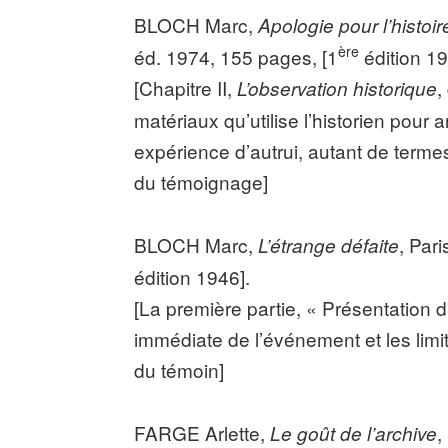
BLOCH Marc,
Apologie pour l’histoir
ère
éd. 1974, 155 pages, [1
édition 19
[Chapitre II,
,
L’observation historique
matériaux qu’utilise l’historien pour a
expérience d’autrui, autant de terme
du témoignage]
BLOCH Marc,
, Par
L’étrange défaite
édition 1946].
[La première partie, « Présentation du
immédiate de l’événement et les limi
du témoin]
FARGE Arlette,
,
Le goût de l’archive