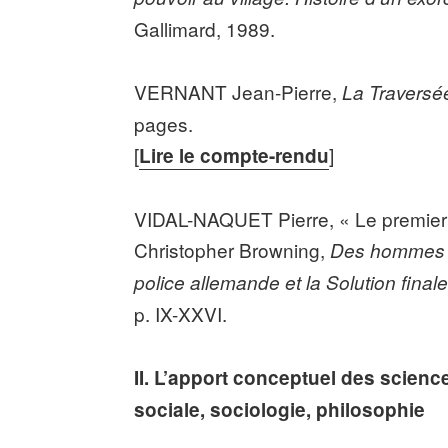
Gallimard, 1989.
VERNANT Jean-Pierre,
La Traversé
pages.
[
]
Lire le compte-rendu
VIDAL-NAQUET Pierre, « Le premier ce
Christopher Browning,
Des hommes o
police allemande et
la Solution
final
p. IX-XXVI.
II. L’apport conceptuel des scien
sociale, sociologie, philosophie