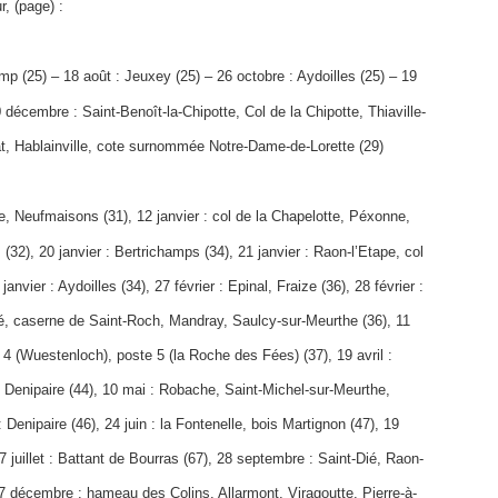
r, (page) :
mp (25) – 18 août : Jeuxey (25) – 26 octobre : Aydoilles (25) – 19
 décembre : Saint-Benoît-la-Chipotte, Col de la Chipotte, Thiaville-
t, Hablainville, cote surnommée Notre-Dame-de-Lorette (29)
ille, Neufmaisons (31), 12 janvier : col de la Chapelotte, Péxonne,
 (32), 20 janvier : Bertrichamps (34), 21 janvier : Raon-l’Etape, col
nvier : Aydoilles (34), 27 février : Epinal, Fraize (36), 28 février :
é, caserne de Saint-Roch, Mandray, Saulcy-sur-Meurthe (36), 11
4 (Wuestenloch), poste 5 (la Roche des Fées) (37), 19 avril :
 : Denipaire (44), 10 mai : Robache, Saint-Michel-sur-Meurthe,
: Denipaire (46), 24 juin : la Fontenelle, bois Martignon (47), 19
27 juillet : Battant de Bourras (67), 28 septembre : Saint-Dié, Raon-
, 7 décembre : hameau des Colins, Allarmont, Viragoutte, Pierre-à-