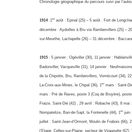
Chronologie géographique du parcours suivi par l’auteu
er
1914
: 1
août : Epinal (25) – 5 août : Fort de Longcha
décembre : Aydoilles à Bru via Rambervillers (25) – 20
sur-Meurthe, Lachapelle (26) – 31 décembre : Baccara
1915
: 5 janvier : Ogéviller (30), 11 janvier : Hablainv
Badonviller, Vacqueville (31), 14 janvier : Neufmaisons
de la Chipotte, Bru, Rambervillers, Vomécourt (34), 22 ja
er
La-Croix-aux-Mines, le Chipal (36), 1
mars : Saint-Di
mars : Pré de Raves, poste 3 (Coq de Bruyère), poste 
Fraize, Saint-Dié (42) , 29 avril : Robache (43), 8 mai
er
Nompatelize, Ban-de-Sapt, la Fontenelle (44), 1
juin 
juillet : Saint-Jean-d’Ormont, Moulin de Frabois (66), 
l’Etape, Celles-sur-Plaine, secteur de Viragoutte (67)