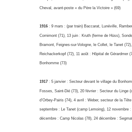
Cheval, avant-poste « du Père la Victoire » (69)
1916
: 9 mars : (par train) Baccarat, Lunéville, Ramberv
Cornimont (71), 13 juin : Kruth (ferme de Hüss), Sond
Bramont, Feignes-sur-Vologne, le Collet, le Tanet (72), 6
Reichackerkopf (72), 11 août : Hôpital de Gérardmer 
Bonhomme (73)
1917
: 5 janvier : Secteur devant le village du Bonhom
Fosses, Saint-Dié (73), 20 février : Secteur du Linge 
d’Orbey-Pairis (74), 4 avril : Weber, secteur de la Têt
septembre : Le Tanet (camp Lemoing), 12 novembre : 
décembre : Camp Nicolas (78), 24 décembre : Segmatt