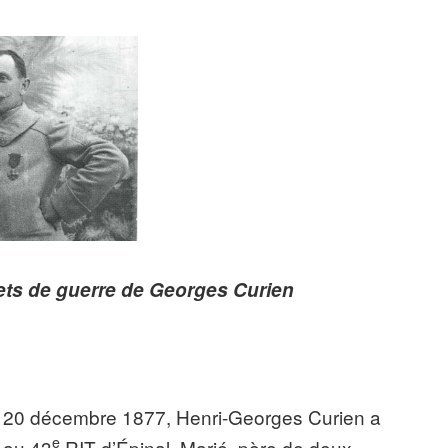
ets de guerre de Georges Curien
e 20 décembre 1877, Henri-Georges Curien a
e
4 au 43
RIT d’Épinal. Marié, père de deux