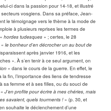
 celui-ci dans la passion pour 14-18, et illustré
 secteurs vosgiens. Dans sa préface, Jean-
nt le témoignage vers le thème à la mode de
ploie à plusieurs reprises les termes de
 «
» ; certes, le 28
hordes tudesques
e «
le bonheur d’en décrocher un au bout de
sparaissent après janvier 1916, et les
ches ». À s’en tenir à ce seul argument, on
» dans le cours de la guerre. En effet, le
tion
la fin, l’importance des liens de tendresse
s à sa femme et à ses filles, ou du souci de
 «
J’en profite pour écrire à mes chéries, mais
» (p. 30, et
lles savaient, quels tourments !
rien souhaite le déclenchement d’une