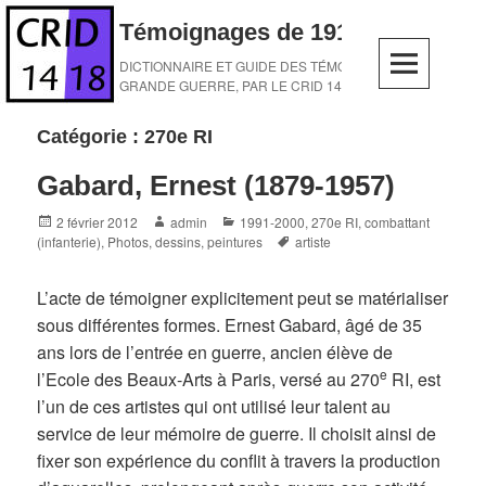
Skip
Témoignages de 1914-1918
to
content
DICTIONNAIRE ET GUIDE DES TÉMOINS DE LA
GRANDE GUERRE, PAR LE CRID 14-18
Catégorie :
270e RI
Gabard, Ernest (1879-1957)
Posted
Author
Categories
2 février 2012
admin
1991-2000
,
270e RI
,
combattant
on
Tags
(infanterie)
,
Photos, dessins, peintures
artiste
L’acte de témoigner explicitement peut se matérialiser
sous différentes formes. Ernest Gabard, âgé de 35
ans lors de l’entrée en guerre, ancien élève de
e
l’Ecole des Beaux-Arts à Paris, versé au 270
RI, est
l’un de ces artistes qui ont utilisé leur talent au
service de leur mémoire de guerre. Il choisit ainsi de
fixer son expérience du conflit à travers la production