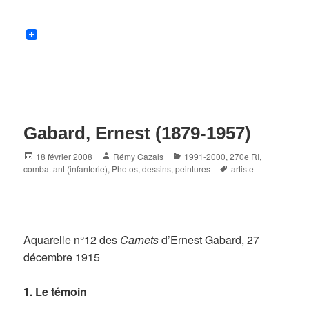
Gabard, Ernest (1879-1957)
Posted
Author
Categories
18 février 2008
Rémy Cazals
1991-2000
,
270e RI
,
on
Tags
combattant (infanterie)
,
Photos, dessins, peintures
artiste
Aquarelle n°12 des
Carnets
d’Ernest Gabard, 27
décembre 1915
1. Le témoin