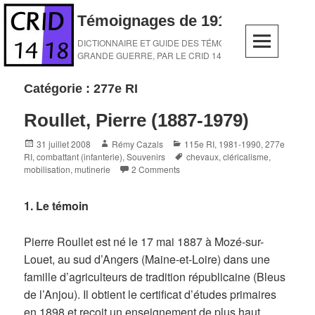
Skip
Témoignages de 1914-1918
to
content
DICTIONNAIRE ET GUIDE DES TÉMOINS DE LA
GRANDE GUERRE, PAR LE CRID 14-18
Catégorie :
277e RI
Roullet, Pierre (1887-1979)
Posted
Author
Categories
31 juillet 2008
Rémy Cazals
115e RI
,
1981-1990
,
277e
on
Tags
RI
,
combattant (infanterie)
,
Souvenirs
chevaux
,
cléricalisme
,
mobilisation
,
mutinerie
2 Comments
1. Le témoin
Pierre Roullet est né le 17 mai 1887 à Mozé-sur-
Louet, au sud d’Angers (Maine-et-Loire) dans une
famille d’agriculteurs de tradition républicaine (Bleus
de l’Anjou). Il obtient le certificat d’études primaires
en 1898 et reçoit un enseignement de plus haut