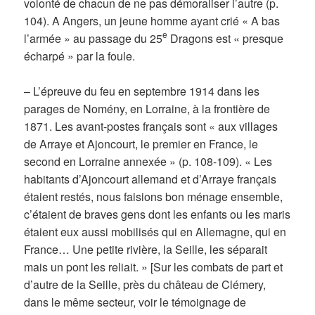
volonté de chacun de ne pas démoraliser l’autre (p.
104). A Angers, un jeune homme ayant crié « A bas
e
l’armée » au passage du 25
Dragons est « presque
écharpé » par la foule.
– L’épreuve du feu en septembre 1914 dans les
parages de Nomény, en Lorraine, à la frontière de
1871. Les avant-postes français sont « aux villages
de Arraye et Ajoncourt, le premier en France, le
second en Lorraine annexée » (p. 108-109). « Les
habitants d’Ajoncourt allemand et d’Arraye français
étaient restés, nous faisions bon ménage ensemble,
c’étaient de braves gens dont les enfants ou les maris
étaient eux aussi mobilisés qui en Allemagne, qui en
France… Une petite rivière, la Seille, les séparait
mais un pont les reliait. » [Sur les combats de part et
d’autre de la Seille, près du château de Clémery,
dans le même secteur, voir le témoignage de