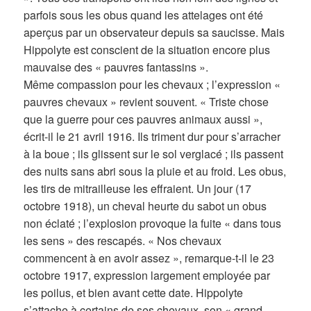
parfois sous les obus quand les attelages ont été
aperçus par un observateur depuis sa saucisse. Mais
Hippolyte est conscient de la situation encore plus
mauvaise des « pauvres fantassins ».
Même compassion pour les chevaux ; l’expression «
pauvres chevaux » revient souvent. « Triste chose
que la guerre pour ces pauvres animaux aussi »,
écrit-il le 21 avril 1916. Ils triment dur pour s’arracher
à la boue ; ils glissent sur le sol verglacé ; ils passent
des nuits sans abri sous la pluie et au froid. Les obus,
les tirs de mitrailleuse les effraient. Un jour (17
octobre 1918), un cheval heurte du sabot un obus
non éclaté ; l’explosion provoque la fuite « dans tous
les sens » des rescapés. « Nos chevaux
commencent à en avoir assez », remarque-t-il le 23
octobre 1917, expression largement employée par
les poilus, et bien avant cette date. Hippolyte
s’attache à certains de ses chevaux, son « grand