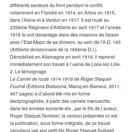
différents secteurs du front pendant le conflit,
notamment en Flandre en 1914, en Artois en 1915,
dans l’Aisne et à Verdun en 1917. Il est muté au
235ème Régiment d’Artillerie en avril 1917 et l’année
1918 le voit davantage dans des missions de liaison
avec l’Etat-Major de sa division, au sein de l’A.D. 165
(Artillerie divisionnaire de la 165ème D.I.).
Démobilisé en Allemagne en avril 1919, il reprend
immédiatement son travail à l’usine de Loos-lez-Lille.
2. Le témoignage
Le
Carnet de route 1914-1918 de Roger Staquet-
Fourné
(Editions Boduonia, Marcq-en-Baroeul, 2011,
467 pages) a d’abord été mis en forme
dactylographiée, à partir des carnets manuscrits,
dans les années soixante-dix , par le fils de l’auteur,
Roger Staquet-Tamisier; la version présentée ici est
la publication, sous forme intégrale, de ce travail
minutieux par son petit-fils Roger Staquet-Solheid,