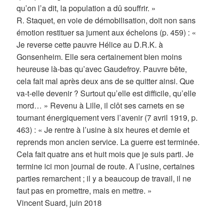
qu’on l’a dit, la population a dû souffrir. »
R. Staquet, en voie de démobilisation, doit non sans
émotion restituer sa jument aux échelons (p. 459) : «
Je reverse cette pauvre Hélice au D.R.K. à
Gonsenheim. Elle sera certainement bien moins
heureuse là-bas qu’avec Gaudefroy. Pauvre bête,
cela fait mal après deux ans de se quitter ainsi. Que
va-t-elle devenir ? Surtout qu’elle est difficile, qu’elle
mord… » Revenu à Lille, il clôt ses carnets en se
tournant énergiquement vers l’avenir (7 avril 1919, p.
463) : « Je rentre à l’usine à six heures et demie et
reprends mon ancien service. La guerre est terminée.
Cela fait quatre ans et huit mois que je suis parti. Je
termine ici mon journal de route. A l’usine, certaines
parties remarchent ; il y a beaucoup de travail, il ne
faut pas en promettre, mais en mettre. »
Vincent Suard, juin 2018