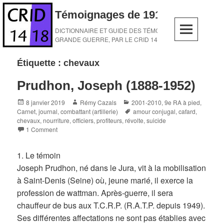
Skip
Témoignages de 1914-1918
to
content
DICTIONNAIRE ET GUIDE DES TÉMOINS DE LA
GRANDE GUERRE, PAR LE CRID 14-18
Étiquette :
chevaux
Prudhon, Joseph (1888-1952)
Posted
Author
Categories
8 janvier 2019
Rémy Cazals
2001-2010
,
9e RA à pied
,
on
Tags
Carnet, journal
,
combattant (artillerie)
amour conjugal
,
cafard
,
chevaux
,
nourriture
,
officiers
,
profiteurs
,
révolte
,
suicide
1 Comment
1. Le témoin
Joseph Prudhon, né dans le Jura, vit à la mobilisation
à Saint-Denis (Seine) où, jeune marié, il exerce la
profession de wattman. Après-guerre, il sera
chauffeur de bus aux T.C.R.P. (R.A.T.P. depuis 1949).
Ses différentes affectations ne sont pas établies avec