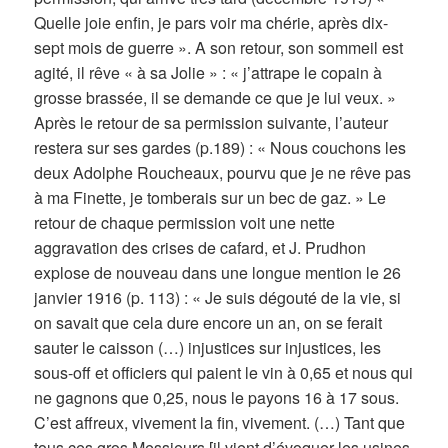
Quelle joie enfin, je pars voir ma chérie, après dix-
sept mois de guerre ». A son retour, son sommeil est
agité, il rêve « à sa Jolie » : « j’attrape le copain à
grosse brassée, il se demande ce que je lui veux. »
Après le retour de sa permission suivante, l’auteur
restera sur ses gardes (p.189) : « Nous couchons les
deux Adolphe Roucheaux, pourvu que je ne rêve pas
à ma Finette, je tomberais sur un bec de gaz. » Le
retour de chaque permission voit une nette
aggravation des crises de cafard, et J. Prudhon
explose de nouveau dans une longue mention le 26
janvier 1916 (p. 113) : « Je suis dégouté de la vie, si
on savait que cela dure encore un an, on se ferait
sauter le caisson (…) injustices sur injustices, les
sous-off et officiers qui paient le vin à 0,65 et nous qui
ne gagnons que 0,25, nous le payons 16 à 17 sous.
C’est affreux, vivement la fin, vivement. (…) Tant que
tous ces gros Messieurs [il vient d’évoquer les usines