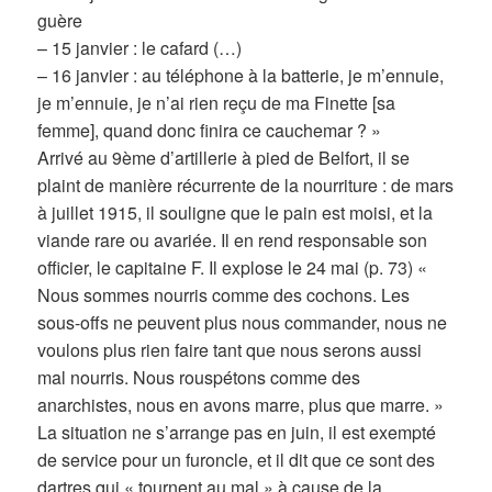
guère
– 15 janvier : le cafard (…)
– 16 janvier : au téléphone à la batterie, je m’ennuie,
je m’ennuie, je n’ai rien reçu de ma Finette [sa
femme], quand donc finira ce cauchemar ? »
Arrivé au 9ème d’artillerie à pied de Belfort, il se
plaint de manière récurrente de la nourriture : de mars
à juillet 1915, il souligne que le pain est moisi, et la
viande rare ou avariée. Il en rend responsable son
officier, le capitaine F. Il explose le 24 mai (p. 73) «
Nous sommes nourris comme des cochons. Les
sous-offs ne peuvent plus nous commander, nous ne
voulons plus rien faire tant que nous serons aussi
mal nourris. Nous rouspétons comme des
anarchistes, nous en avons marre, plus que marre. »
La situation ne s’arrange pas en juin, il est exempté
de service pour un furoncle, et il dit que ce sont des
dartres qui « tournent au mal » à cause de la