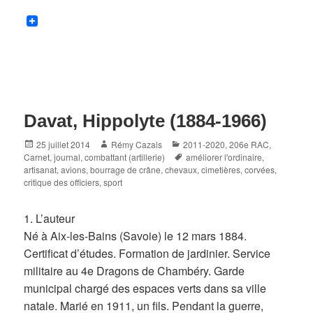
Davat, Hippolyte (1884-1966)
Posted
Author
Categories
25 juillet 2014
Rémy Cazals
2011-2020
,
206e RAC
,
on
Tags
Carnet, journal
,
combattant (artillerie)
améliorer l'ordinaire
,
artisanat
,
avions
,
bourrage de crâne
,
chevaux
,
cimetières
,
corvées
,
critique des officiers
,
sport
1. L’auteur
Né à Aix-les-Bains (Savoie) le 12 mars 1884.
Certificat d’études. Formation de jardinier. Service
militaire au 4e Dragons de Chambéry. Garde
municipal chargé des espaces verts dans sa ville
natale. Marié en 1911, un fils. Pendant la guerre,