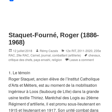
Staquet-Fourné, Roger (1886-
1968)
Posted
Author
Categories
12 juillet 2018
Rémy Cazals
12e RIT
,
2011-2020
,
235e
on
Tags
RAC
,
29e RAC
,
Carnet, journal
,
combattant (artillerie)
chevaux
,
critique des chefs
,
pays envahi
,
religion
Leave a comment
1. Le témoin
Roger Staquet, ancien élève de l’Institut Catholique
d’Arts et Métiers, est au moment de la mobilisation
ingénieur à Loos (faubourg de Lille) dans la grande
usine textile Thiriez. Maréchal des Logis au 29ème
Régiment d’artillerie, il est promu sous-lieutenant en
1915 et lieutenant en 1917. Son unité combat dans