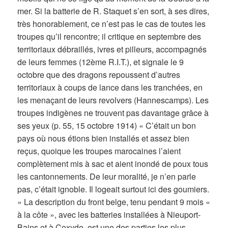
mer. Si la batterie de R. Staquet s’en sort, à ses dires,
très honorablement, ce n’est pas le cas de toutes les
troupes qu’il rencontre; il critique en septembre des
territoriaux débraillés, ivres et pilleurs, accompagnés
de leurs femmes (12ème R.I.T.), et signale le 9
octobre que des dragons repoussent d’autres
territoriaux à coups de lance dans les tranchées, en
les menaçant de leurs revolvers (Hannescamps). Les
troupes indigènes ne trouvent pas davantage grâce à
ses yeux (p. 55, 15 octobre 1914) « C’était un bon
pays où nous étions bien installés et assez bien
reçus, quoique les troupes marocaines l’aient
complètement mis à sac et aient inondé de poux tous
les cantonnements. De leur moralité, je n’en parle
pas, c’était ignoble. Il logeait surtout ici des goumiers.
» La description du front belge, tenu pendant 9 mois «
à la côte », avec les batteries installées à Nieuport-
Bains et à Coxyde, est une des parties les plus