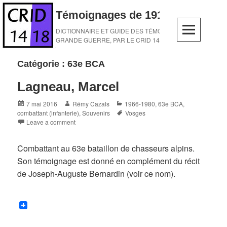
Skip
Témoignages de 1914-1918
to
content
DICTIONNAIRE ET GUIDE DES TÉMOINS DE LA
GRANDE GUERRE, PAR LE CRID 14-18
Catégorie :
63e BCA
Lagneau, Marcel
Posted
Author
Categories
7 mai 2016
Rémy Cazals
1966-1980
,
63e BCA
,
on
Tags
combattant (infanterie)
,
Souvenirs
Vosges
Leave a comment
Combattant au 63e bataillon de chasseurs alpins.
Son témoignage est donné en complément du récit
de Joseph-Auguste Bernardin (voir ce nom).