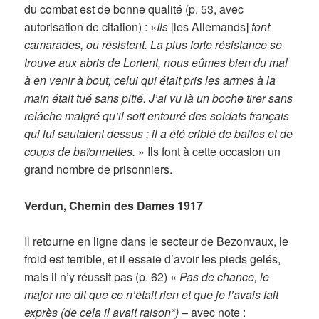
du combat est de bonne qualité (p. 53, avec
autorisation de citation) : «
Ils
[les Allemands]
font
camarades, ou résistent. La plus forte résistance se
trouve aux abris de Lorient, nous eûmes bien du mal
à en venir à bout, celui qui était pris les armes à la
main était tué sans pitié. J’ai vu là un boche tirer sans
relâche malgré qu’il soit entouré des soldats français
qui lui sautaient dessus ; il a été criblé de balles et de
coups de baïonnettes.
» Ils font à cette occasion un
grand nombre de prisonniers.
Verdun, Chemin des Dames 1917
Il retourne en ligne dans le secteur de Bezonvaux, le
froid est terrible, et il essaie d’avoir les pieds gelés,
mais il n’y réussit pas (p. 62) «
Pas de chance, le
major me dit que ce n’était rien et que je l’avais fait
exprès (de cela il avait raison*)
– avec note :