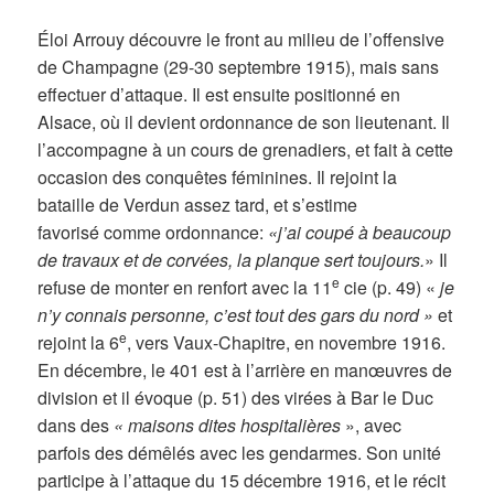
Éloi Arrouy découvre le front au milieu de l’offensive
de Champagne (29-30 septembre 1915), mais sans
effectuer d’attaque. Il est ensuite positionné en
Alsace, où il devient ordonnance de son lieutenant. Il
l’accompagne à un cours de grenadiers, et fait à cette
occasion des conquêtes féminines. Il rejoint la
bataille de Verdun assez tard, et s’estime
favorisé comme ordonnance:
«j’ai coupé à beaucoup
de travaux et de corvées, la planque sert toujours.
» Il
e
refuse de monter en renfort avec la 11
cie (p. 49) «
je
n’y connais personne, c’est tout des gars du nord »
et
e
rejoint la 6
, vers Vaux-Chapitre, en novembre 1916.
En décembre, le 401 est à l’arrière en manœuvres de
division et il évoque (p. 51) des virées à Bar le Duc
dans des
« maisons dites hospitalières
», avec
parfois des démêlés avec les gendarmes. Son unité
participe à l’attaque du 15 décembre 1916, et le récit