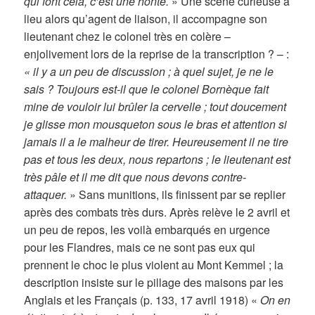
qui font cela, c’est une honte.
» Une scène curieuse a
lieu alors qu’agent de liaison, il accompagne son
lieutenant chez le colonel très en colère –
enjolivement lors de la reprise de la transcription ? – :
« il y a un peu de discussion ; à quel sujet, je ne le
sais ? Toujours est-il que le colonel Bornèque fait
mine de vouloir lui brûler la cervelle ; tout doucement
je glisse mon mousqueton sous le bras et attention si
jamais il a le malheur de tirer. Heureusement il ne tire
pas et tous les deux, nous repartons ; le lieutenant est
très pâle et il me dit que nous devons contre-
attaquer.
» Sans munitions, ils finissent par se replier
après des combats très durs. Après relève le 2 avril et
un peu de repos, les voilà embarqués en urgence
pour les Flandres, mais ce ne sont pas eux qui
prennent le choc le plus violent au Mont Kemmel ; la
description insiste sur le pillage des maisons par les
Anglais et les Français (p. 133, 17 avril 1918) «
On en