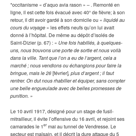
*occitanisme « d’aquo avia rason » – . Remonté en
ligne, il est cette fois évacué avec 40° de fièvre; à son
retour, il dit avoir gardé à son domicile ou «
liquidé au
cours du voyage
» les effets neufs qu’on lui avait
donné à l’hôpital. De même au dépôt d’isolés de
Saint-Dizier (p. 67) : «
Une fois habillés, à quelques-
uns, nous trouvons une porte de sortie et nous voilà
dans la ville. Tant que l’on a eu de l’argent, cela a
marché ; nous vendions ou échangions pour faire la
bringue, mais le 26
[février]
, plus d’argent ; il faut
rentrer. On dut nous rhabiller et équiper, sans compter
une belle engueulade avec de belles promesses de
punition. »
Le 10 avril 1917, désigné pour un stage de fusil-
mitrailleur, il évite l’offensive du 16 avril, et rejoint ses
er
camarades le 1
mai au tunnel de Vendresse. Le
secteur est malsain, et il décrit la dure attaque du 5