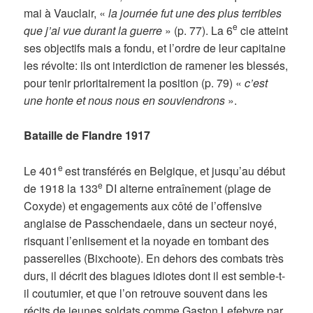
mai à Vauclair, «
la journée fut une des plus terribles
e
que j’ai vue durant la guerre
» (p. 77). La 6
cie atteint
ses objectifs mais a fondu, et l’ordre de leur capitaine
les révolte: ils ont interdiction de ramener les blessés,
pour tenir prioritairement la position (p. 79) «
c’est
une honte et nous nous en souviendrons
».
Bataille de Flandre 1917
e
Le 401
est transférés en Belgique, et jusqu’au début
e
de 1918 la 133
DI alterne entraînement (plage de
Coxyde) et engagements aux côté de l’offensive
anglaise de Passchendaele, dans un secteur noyé,
risquant l’enlisement et la noyade en tombant des
passerelles (Bixchoote). En dehors des combats très
durs, il décrit des blagues idiotes dont il est semble-t-
il coutumier, et que l’on retrouve souvent dans les
récits de jeunes soldats comme Gaston Lefebvre par