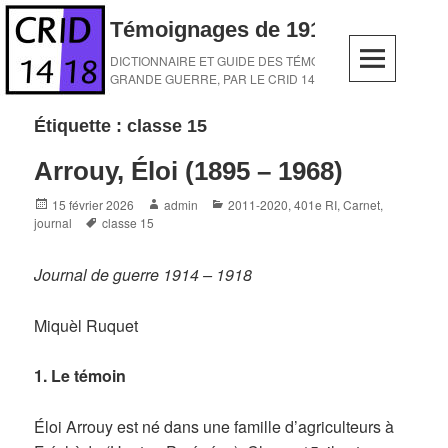
Skip
Témoignages de 1914-1918
to
content
DICTIONNAIRE ET GUIDE DES TÉMOINS DE LA
GRANDE GUERRE, PAR LE CRID 14-18
Étiquette :
classe 15
Arrouy, Éloi (1895 – 1968)
Posted
Author
Categories
15 février 2026
admin
2011-2020
,
401e RI
,
Carnet,
on
Tags
journal
classe 15
Journal de guerre 1914 – 1918
Miquèl Ruquet
1. Le témoin
Éloi Arrouy est né dans une famille d’agriculteurs à