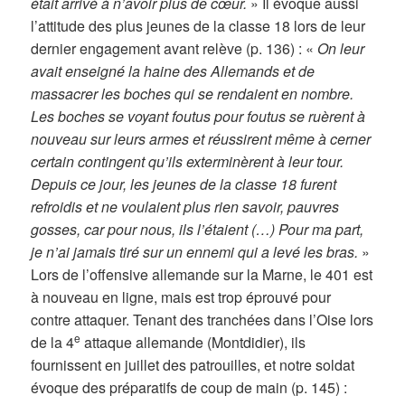
était arrivé à n’avoir plus de cœur.
» Il évoque aussi
l’attitude des plus jeunes de la classe 18 lors de leur
dernier engagement avant relève (p. 136) : «
On leur
avait enseigné la haine des Allemands et de
massacrer les boches qui se rendaient en nombre.
Les boches se voyant foutus pour foutus se ruèrent à
nouveau sur leurs armes et réussirent même à cerner
certain contingent qu’ils exterminèrent à leur tour.
Depuis ce jour, les jeunes de la classe 18 furent
refroidis et ne voulaient plus rien savoir, pauvres
gosses, car pour nous, ils l’étaient (…) Pour ma part,
je n’ai jamais tiré sur un ennemi qui a levé les bras.
»
Lors de l’offensive allemande sur la Marne, le 401 est
à nouveau en ligne, mais est trop éprouvé pour
contre attaquer. Tenant des tranchées dans l’Oise lors
e
de la 4
attaque allemande (Montdidier), ils
fournissent en juillet des patrouilles, et notre soldat
évoque des préparatifs de coup de main (p. 145) :