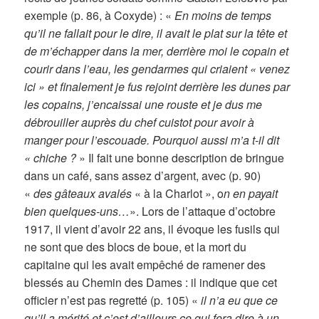
exemple (p. 86, à Coxyde) : «
En moins de temps
qu’il ne fallait pour le dire, il avait le plat sur la tête et
de m’échapper dans la mer, derrière moi le copain et
courir dans l’eau, les gendarmes qui criaient « venez
ici » et finalement je fus rejoint derrière les dunes par
les copains, j’encaissai une rouste et je dus me
débrouiller auprès du chef cuistot pour avoir à
manger pour l’escouade. Pourquoi aussi m’a t-il dit
« chiche ?
» Il fait une bonne description de bringue
dans un café, sans assez d’argent, avec (p. 90)
«
des gâteaux avalés
« à la Charlot », o
n en payait
bien quelques-uns…
». Lors de l’attaque d’octobre
1917, il vient d’avoir 22 ans, il évoque les fusils qui
ne sont que des blocs de boue, et la mort du
capitaine qui les avait empêché de ramener des
blessés au Chemin des Dames : il indique que cet
officier n’est pas regretté (p. 105) «
il n’a eu que ce
qu’il a mérité et c’est d’ailleurs ce qui fera dire à un