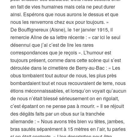
en fait de vies humaines mais cela ne peut durer
ainsi. Espérons que nous aurons le dessus et que
nous les renverrons chez eux pour toujours. »
De Bouffignereux (Aisne), le 1er janvier 1915, il
remercie Aline de sa lettre récente : « car ici le seul
désennui que j’ai c’est de lire les rares
correspondances que je reçois ». L’humour est
toujours présent, comme dans cette scène qui s’est
déroulée dans le cimetière de Berry-au-Bac : « Les
obus tombaient tout autour de nous, les plus près
bombardaient tout et nous recouvraient de terre, nous
étions méconnaissables, et lorsqu’on voyait qu’aucun
de nous n’était blessé sérieusement on en rigolait,
c’est épatant on ne pense pas à mourir. » Il se réjouit
des dégâts faits par un obus sur la tranchée
allemande : « Nous avons très bien vu têtes, jambes,
bras sautés séparément à 15 mètres en l’air, tu parles
si on était contents. » Une description peut-être