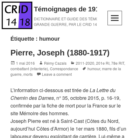
Skip
Témoignages de 1914-1918
to
content
DICTIONNAIRE ET GUIDE DES TÉMOINS DE LA
GRANDE GUERRE, PAR LE CRID 14-18
Étiquette :
humour
Pierre, Joseph (1880-1917)
Posted
Author
Categories
1 mai 2016
Rémy Cazals
2011-2020
,
201e RI
,
78e RIT
,
on
Tags
combattant (infanterie)
,
Correspondance
humour
,
marre de la
guerre
,
morts
Leave a comment
L’information ci-dessous est tirée de
La Lettre du
Chemin des Dames
, n° 35, octobre 2015, p. 16-19,
confirmée par la fiche de mort pour la France sur le
site Mémoire des hommes.
Joseph Pierre est né à Saint-Cast (Côtes du Nord,
aujourd’hui Côtes d’Armor) le 1er mars 1880, fils d’un
laboureur devenu exploitant de carrière. Lui-même a