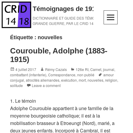
Skip
Témoignages de 1914-1918
to
content
DICTIONNAIRE ET GUIDE DES TÉMOINS DE LA
GRANDE GUERRE, PAR LE CRID 14-18
Étiquette :
nouvelles
Courouble, Adolphe (1883-
1915)
Posted
Author
Categories
4 juillet 2017
Rémy Cazals
126e RI
,
Carnet, journal
,
on
Tags
combattant (infanterie)
,
Correspondance
,
non publié
amour
conjugal
,
atrocités allemandes
,
exécution
,
mort
,
nouvelles
,
religion
,
solitude
Leave a comment
1. Le témoin
Adolphe Courouble appartient à une famille de la
moyenne bourgeoisie catholique; il est à la
mobilisation brasseur à Etroeungt (Nord), marié, a
deux jeunes enfants. Incorporé à Cambrai, il est