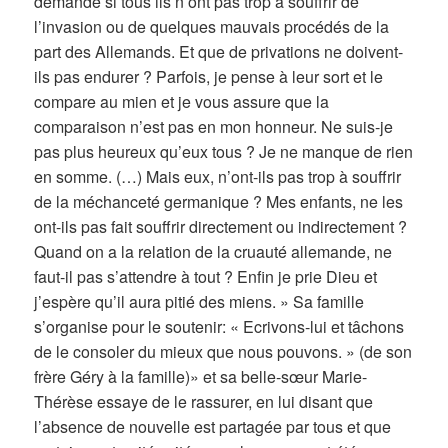
demande si tous ils n’ont pas trop à souffrir de
l’invasion ou de quelques mauvais procédés de la
part des Allemands. Et que de privations ne doivent-
ils pas endurer ? Parfois, je pense à leur sort et le
compare au mien et je vous assure que la
comparaison n’est pas en mon honneur. Ne suis-je
pas plus heureux qu’eux tous ? Je ne manque de rien
en somme. (…) Mais eux, n’ont-ils pas trop à souffrir
de la méchanceté germanique ? Mes enfants, ne les
ont-ils pas fait souffrir directement ou indirectement ?
Quand on a la relation de la cruauté allemande, ne
faut-il pas s’attendre à tout ? Enfin je prie Dieu et
j’espère qu’il aura pitié des miens. » Sa famille
s’organise pour le soutenir: « Ecrivons-lui et tâchons
de le consoler du mieux que nous pouvons. » (de son
frère Géry à la famille)» et sa belle-sœur Marie-
Thérèse essaye de le rassurer, en lui disant que
l’absence de nouvelle est partagée par tous et que