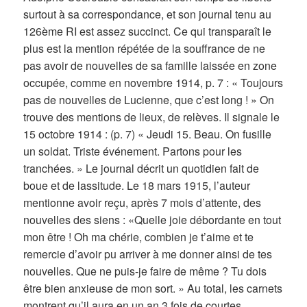
surtout à sa correspondance, et son journal tenu au
126ème RI est assez succinct. Ce qui transparaît le
plus est la mention répétée de la souffrance de ne
pas avoir de nouvelles de sa famille laissée en zone
occupée, comme en novembre 1914, p. 7 : « Toujours
pas de nouvelles de Lucienne, que c’est long ! » On
trouve des mentions de lieux, de relèves. Il signale le
15 octobre 1914 : (p. 7) « Jeudi 15. Beau. On fusille
un soldat. Triste événement. Partons pour les
tranchées. » Le journal décrit un quotidien fait de
boue et de lassitude. Le 18 mars 1915, l’auteur
mentionne avoir reçu, après 7 mois d’attente, des
nouvelles des siens : «Quelle joie débordante en tout
mon être ! Oh ma chérie, combien je t’aime et te
remercie d’avoir pu arriver à me donner ainsi de tes
nouvelles. Que ne puis-je faire de même ? Tu dois
être bien anxieuse de mon sort. » Au total, les carnets
montrent qu’il aura en un an 3 fois de courtes