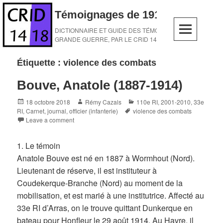
Skip
Témoignages de 1914-1918
to
content
DICTIONNAIRE ET GUIDE DES TÉMOINS DE LA
GRANDE GUERRE, PAR LE CRID 14-18
Étiquette :
violence des combats
Bouve, Anatole (1887-1914)
Posted
Author
Categories
18 octobre 2018
Rémy Cazals
110e RI
,
2001-2010
,
33e
on
Tags
RI
,
Carnet, journal
,
officier (infanterie)
violence des combats
Leave a comment
1. Le témoin
Anatole Bouve est né en 1887 à Wormhout (Nord).
Lieutenant de réserve, il est instituteur à
Coudekerque-Branche (Nord) au moment de la
mobilisation, et est marié à une institutrice. Affecté au
33e RI d’Arras, on le trouve quittant Dunkerque en
bateau pour Honfleur le 29 août 1914. Au Havre, il