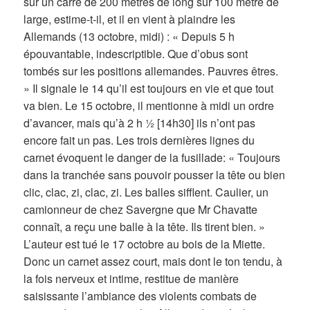
sur un carré de 200 mètres de long sur 100 mètre de
large, estime-t-il, et il en vient à plaindre les
Allemands (13 octobre, midi) : « Depuis 5 h
épouvantable, indescriptible. Que d’obus sont
tombés sur les positions allemandes. Pauvres êtres.
» Il signale le 14 qu’il est toujours en vie et que tout
va bien. Le 15 octobre, il mentionne à midi un ordre
d’avancer, mais qu’à 2 h ½ [14h30] ils n’ont pas
encore fait un pas. Les trois dernières lignes du
carnet évoquent le danger de la fusillade: « Toujours
dans la tranchée sans pouvoir pousser la tête ou bien
clic, clac, zi, clac, zi. Les balles sifflent. Caulier, un
camionneur de chez Savergne que Mr Chavatte
connaît, a reçu une balle à la tête. Ils tirent bien. »
L’auteur est tué le 17 octobre au bois de la Miette.
Donc un carnet assez court, mais dont le ton tendu, à
la fois nerveux et intime, restitue de manière
saisissante l’ambiance des violents combats de