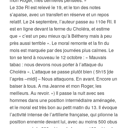
mon Roger, mes dernières pensées. »
Le 33e RI est relevé le 19, et le ton des notes
s’apaise, avec un transfert en réserve et un repos
relatif. Le 24 septembre, l’auteur passe au 110e RI. Il
est en ligne devant la ferme du Choléra, et estime
que « c’est un peu mieux qu’à Bétheny mais à peu
près aussi terrible ». Le moral remonte et la fin du
mois est marquée par des journées plus calmes. Le
ton se tend à nouveau le 12 octobre : « Mauvais
tabac : nous devons nous porter à l’attaque du
Choléra ». L’attaque se passe plutôt bien ( 5h15 [de
l’après –midi] – Nous attaquons. En avant. Encore un
baiser à tous. A ma Jeanne et mon Roger, les
meilleurs. Au revoir. ») Il passe la nuit avec ses
hommes dans une position intermédiaire aménagée,
et le moral est très bon au petit matin du 13. Il évoque
l’activité intense de l’artillerie française, qui pilonne la
position ennemie devant lui, avec au moins 500 obus