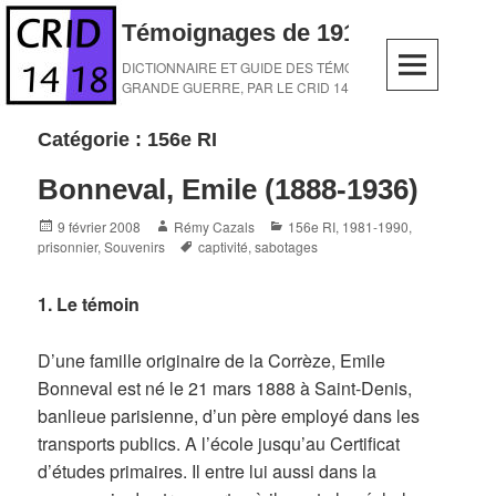
Skip
Témoignages de 1914-1918
to
content
DICTIONNAIRE ET GUIDE DES TÉMOINS DE LA
GRANDE GUERRE, PAR LE CRID 14-18
Catégorie :
156e RI
Bonneval, Emile (1888-1936)
Posted
Author
Categories
9 février 2008
Rémy Cazals
156e RI
,
1981-1990
,
on
Tags
prisonnier
,
Souvenirs
captivité
,
sabotages
1. Le témoin
D’une famille originaire de la Corrèze, Emile
Bonneval est né le 21 mars 1888 à Saint-Denis,
banlieue parisienne, d’un père employé dans les
transports publics. A l’école jusqu’au Certificat
d’études primaires. Il entre lui aussi dans la