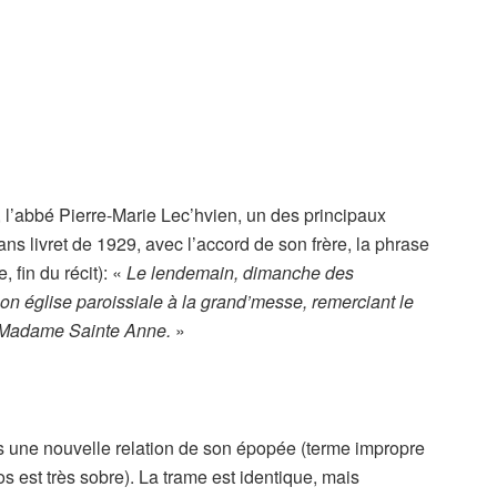
r, l’abbé Pierre-Marie Lec’hvien, un des principaux
 dans livret de 1929, avec l’accord de son frère, la phrase
, fin du récit): «
Le lendemain, dimanche des
n église paroissiale à la grand’messe, remerciant le
t Madame Sainte Anne.
»
is une nouvelle relation de son épopée (terme impropre
s est très sobre). La trame est identique, mais