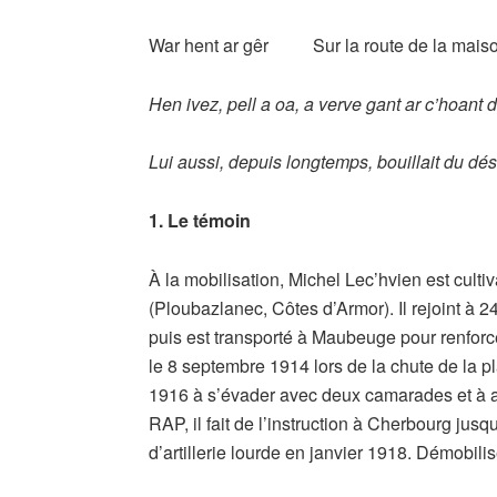
War hent ar gêr Sur la route de la mais
Hen ivez, pell a oa, a verve gant ar c’hoant 
Lui aussi, depuis longtemps, bouillait du dé
1. Le témoin
À la mobilisation, Michel Lec’hvien est cult
(Ploubazlanec, Côtes d’Armor). Il rejoint à 2
puis est transporté à Maubeuge pour renforcer l’
le 8 septembre 1914 lors de la chute de la pl
1916 à s’évader avec deux camarades et à at
RAP, il fait de l’instruction à Cherbourg jusq
d’artillerie lourde en janvier 1918. Démobili