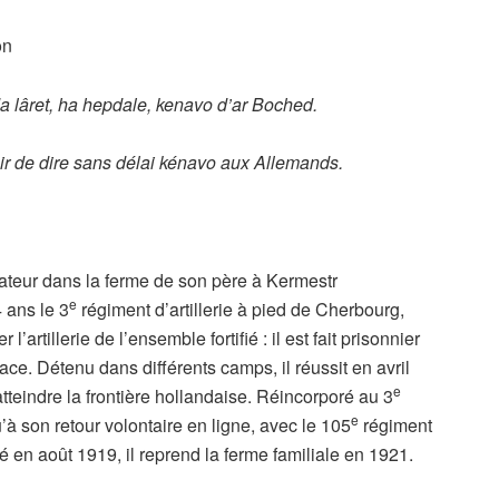
on
da lâret, ha hepdale, kenavo d’ar Boched.
sir de dire sans délai kénavo aux Allemands.
ivateur dans la ferme de son père à Kermestr
e
4 ans le 3
régiment d’artillerie à pied de Cherbourg,
artillerie de l’ensemble fortifié : il est fait prisonnier
ace. Détenu dans différents camps, il réussit en avril
e
teindre la frontière hollandaise. Réincorporé au 3
e
u’à son retour volontaire en ligne, avec le 105
régiment
sé en août 1919, il reprend la ferme familiale en 1921.