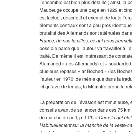
l’ensemble est bien plus détaillé ; ainsi, la 
Maubeuge occupe une page en 1929 et cinq d
est factuel, descriptif et exempt de toute l’or
éléments centraux sont à peu près identiques
brutalité des Allemands sont atténuées dans 
France, de nos familles, ce qui nous permetta
possible parce que l’auteur va travailler à l’e
traité. De même il est intéressant de constate
Alamaned » (les Allemands) et « soudarded a
plusieurs reprises « ar Boched » (les Boches)
l’auteur en 1970, de même que dans la traduc
ici qu’avec le temps, la Mémoire prend le rela
La préparation de l’évasion est minutieuse, 
conseils avant de se lancer dans ces 75 km à 
de marche de nuit, p. 113) «
Ceux-là qui éta
Habituellement sur la manche de la veste-cap