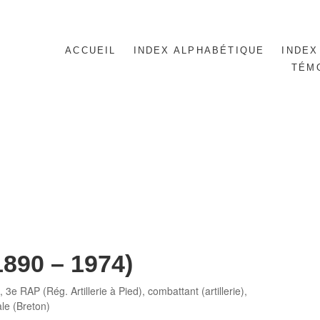
ACCUEIL
INDEX ALPHABÉTIQUE
INDEX
TÉM
1890 – 1974)
0
,
3e RAP (Rég. Artillerie à Pied)
,
combattant (artillerie)
,
le (Breton)