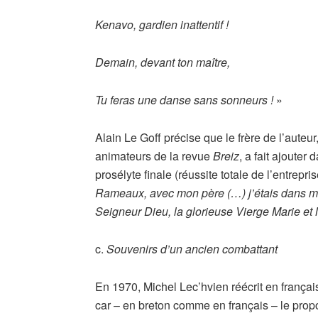
Kenavo, gardien inattentif !
Demain, devant ton maître,
Tu feras une danse sans sonneurs !
»
Alain Le Goff précise que le frère de l’auteu
animateurs de la revue
Breiz
, a fait ajouter
prosélyte finale (réussite totale de l’entreprise
Rameaux, avec mon père (…) j’étais dans mo
Seigneur Dieu, la glorieuse Vierge Marie e
c.
Souvenirs d’un ancien combattant
En 1970, Michel Lec’hvien réécrit en frança
car – en breton comme en français – le propo