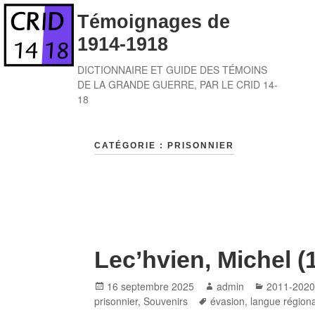
Skip
Témoignages de
to
1914-1918
content
DICTIONNAIRE ET GUIDE DES TÉMOINS
DE LA GRANDE GUERRE, PAR LE CRID 14-
18
CATÉGORIE :
PRISONNIER
Lec’hvien, Michel (
Posted
Author
Categories
16 septembre 2025
admin
2011-202
on
Tags
prisonnier
,
Souvenirs
évasion
,
langue régiona