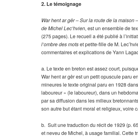
2. Le témoignage
War hent ar gêr – Sur la route de la maison 
de Michel Lec’hvien
, est un ensemble de tex
(275 pages). Le recueil a été publié à l’initia
l’ombre des mots
et petite-fille de M. Lec’h
commentaires et explications de Yann Lagad
a. Le texte en breton est assez court, puisqu
War hent ar gêr est un petit opuscule paru 
mineures le texte original paru en 1928 dans
laboureur » (le laboureur), dans un hebdoma
par sa diffusion dans les milieux bretonnants
son autre but étant moral et religieux, voire 
b. Suit une traduction du récit de 1929 (p. 6
et neveu de Michel, à usage familial. Cette t