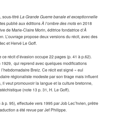
–
, sous-titré
La Grande Guerre banale et exceptionnelle
tes publié aux éditions
À l’ombre des mots
en 2018
tive de Marie-Claire Morin, éditrice fondatrice d
’À
vien. L’ouvrage propose deux versions du récit, avec des
ec et Hervé Le Goff.
e ce récit d’évasion occupe 22 pages (p. 41 à p.62).
en 1929, qui reprend avec quelques modifications
 l’hebdomadaire Breiz. Ce récit est signé « eul
daire régionaliste modeste par son tirage mais influent
, il veut promouvoir la langue et la culture bretonne,
catéchistique (note 13 p. 31, H. Le Goff).
5 à p. 95), effectuée vers 1995 par Job Lec’hvien, prêtre
raduction a été revue par Jef Philippe.