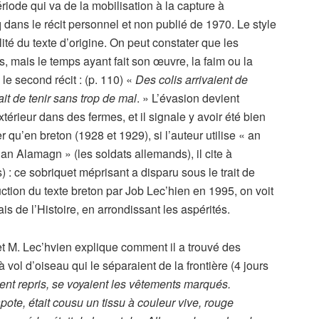
période qui va de la mobilisation à la capture à
ans le récit personnel et non publié de 1970. Le style
alité du texte d’origine. On peut constater que les
, mais le temps ayant fait son œuvre, la faim ou la
le second récit : (p. 110) «
Des colis arrivaient de
it de tenir sans trop de mal
. » L’évasion devient
xtérieur dans des fermes, et il signale y avoir été bien
r qu’en breton (1928 et 1929), si l’auteur utilise « an
n Alamagn » (les soldats allemands), il cite à
 : ce sobriquet méprisant a disparu sous le trait de
tion du texte breton par Job Lec’hien en 1995, on voit
is de l’Histoire, en arrondissant les aspérités.
et M. Lec’hvien explique comment il a trouvé des
vol d’oiseau qui le séparaient de la frontière (4 jours
ient repris, se voyaient les vêtements marqués.
ote, était cousu un tissu à couleur vive, rouge