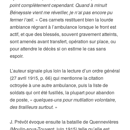
point complètement cependant. Quand à minuit
Béneyssie vient me réveiller, je n’ai pas encore pu
fermer l’œil.
» Ces carnets restituent bien la lourde
ambiance régnant à l’ambulance lorsque le front est
actif, et que des blessés, souvent gravement atteints,
sont amenés avant transfert, opération sur place, ou
pour attendre le décès si on estime le cas sans
espoir.
L’auteur signale plus loin la lecture d’un ordre général
(27 avril 1915, p. 66) qui mentionne la citation
octroyée à une autre ambulance, puis la liste de
soldats qui ont été fusillés, la plupart pour abandon
de poste, «
quelques-uns pour mutilation volontaire,
des tirailleurs surtout.
»
J. Prévôt évoque ensuite la bataille de Quennevières
(Moulin-sous-Touvent, juin 1915) telle qu’elle est