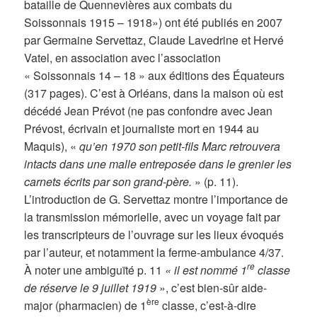
bataille de Quennevières aux combats du
Soissonnais 1915 – 1918») ont été publiés en 2007
par Germaine Servettaz, Claude Lavedrine et Hervé
Vatel, en association avec l’association
« Soissonnais 14 – 18 » aux éditions des Équateurs
(317 pages). C’est à Orléans, dans la maison où est
décédé Jean Prévot (ne pas confondre avec Jean
Prévost, écrivain et journaliste mort en 1944 au
Maquis), «
qu’en 1970 son petit-fils Marc retrouvera
intacts dans une malle entreposée dans le grenier les
carnets écrits par son grand-père.
» (p. 11).
L’introduction de G. Servettaz montre l’importance de
la transmission mémorielle, avec un voyage fait par
les transcripteurs de l’ouvrage sur les lieux évoqués
par l’auteur, et notamment la ferme-ambulance 4/37.
re
À noter une ambiguïté p. 11
« il est nommé 1
classe
de réserve le 9 juillet 1919
», c’est bien-sûr aide-
ère
major (pharmacien) de 1
classe, c’est-à-dire