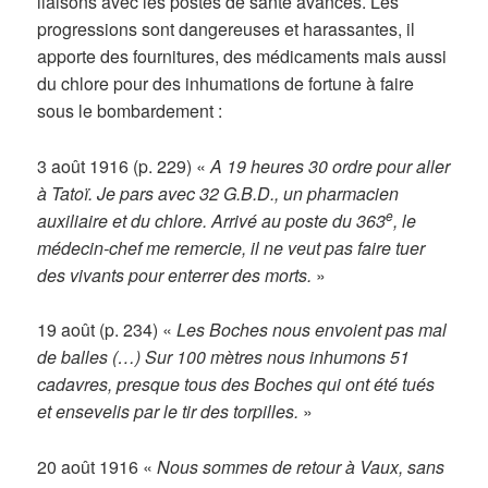
liaisons avec les postes de santé avancés. Les
progressions sont dangereuses et harassantes, il
apporte des fournitures, des médicaments mais aussi
du chlore pour des inhumations de fortune à faire
sous le bombardement :
3 août 1916 (p. 229) «
A 19 heures 30 ordre pour aller
à Tatoï. Je pars avec 32 G.B.D., un pharmacien
e
auxiliaire et du chlore. Arrivé au poste du 363
, le
médecin-chef me remercie, il ne veut pas faire tuer
des vivants pour enterrer des morts.
»
19 août (p. 234) «
Les Boches nous envoient pas mal
de balles (…) Sur 100 mètres nous inhumons 51
cadavres, presque tous des Boches qui ont été tués
et ensevelis par le tir des torpilles.
»
20 août 1916 «
Nous sommes de retour à Vaux, sans