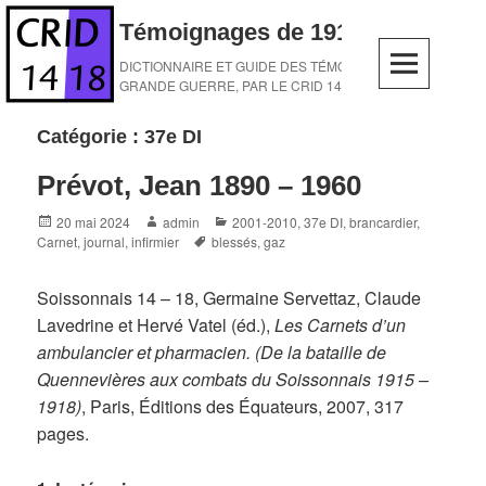
Skip
Témoignages de 1914-1918
to
content
DICTIONNAIRE ET GUIDE DES TÉMOINS DE LA
GRANDE GUERRE, PAR LE CRID 14-18
Catégorie :
37e DI
Prévot, Jean 1890 – 1960
Posted
Author
Categories
20 mai 2024
admin
2001-2010
,
37e DI
,
brancardier
,
on
Tags
Carnet, journal
,
infirmier
blessés
,
gaz
Soissonnais 14 – 18, Germaine Servettaz, Claude
Lavedrine et Hervé Vatel (éd.),
Les Carnets d’un
ambulancier et pharmacien. (De la bataille de
Quennevières aux combats du Soissonnais 1915 –
1918)
, Paris, Éditions des Équateurs, 2007, 317
pages.