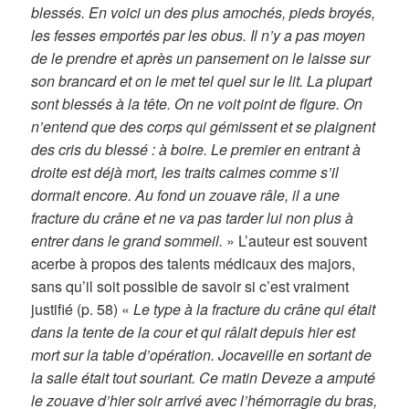
blessés. En voici un des plus amochés, pieds broyés,
les fesses emportés par les obus. Il n’y a pas moyen
de le prendre et après un pansement on le laisse sur
son brancard et on le met tel quel sur le lit. La plupart
sont blessés à la tête. On ne voit point de figure. On
n’entend que des corps qui gémissent et se plaignent
des cris du blessé : à boire. Le premier en entrant à
droite est déjà mort, les traits calmes comme s’il
dormait encore. Au fond un zouave râle, il a une
fracture du crâne et ne va pas tarder lui non plus à
entrer dans le grand sommeil.
» L’auteur est souvent
acerbe à propos des talents médicaux des majors,
sans qu’il soit possible de savoir si c’est vraiment
justifié (p. 58) «
Le type à la fracture du crâne qui était
dans la tente de la cour et qui râlait depuis hier est
mort sur la table d’opération. Jocaveille en sortant de
la salle était tout souriant. Ce matin Deveze a amputé
le zouave d’hier soir arrivé avec l’hémorragie du bras,