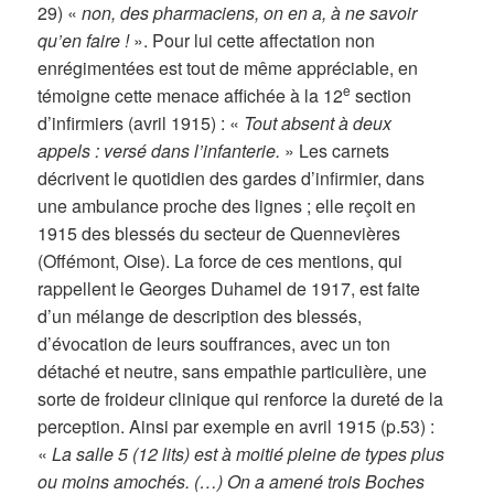
29) «
non, des pharmaciens, on en a, à ne savoir
qu’en faire !
». Pour lui cette affectation non
enrégimentées est tout de même appréciable, en
e
témoigne cette menace affichée à la 12
section
d’infirmiers (avril 1915) : «
Tout absent à deux
appels : versé dans l’infanterie.
» Les carnets
décrivent le quotidien des gardes d’infirmier, dans
une ambulance proche des lignes ; elle reçoit en
1915 des blessés du secteur de Quennevières
(Offémont, Oise). La force de ces mentions, qui
rappellent le Georges Duhamel de 1917, est faite
d’un mélange de description des blessés,
d’évocation de leurs souffrances, avec un ton
détaché et neutre, sans empathie particulière, une
sorte de froideur clinique qui renforce la dureté de la
perception. Ainsi par exemple en avril 1915 (p.53) :
«
La salle 5 (12 lits) est à moitié pleine de types plus
ou moins amochés. (…) On a amené trois Boches