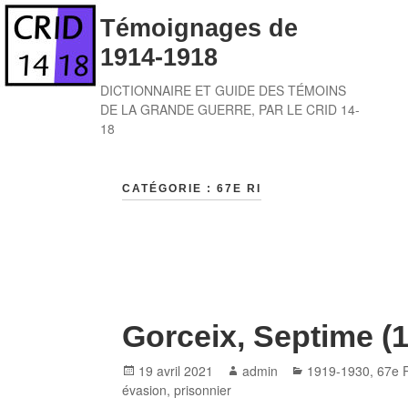
Skip
Témoignages de
to
1914-1918
content
DICTIONNAIRE ET GUIDE DES TÉMOINS
DE LA GRANDE GUERRE, PAR LE CRID 14-
18
CATÉGORIE :
67E RI
Gorceix, Septime (
Posted
Author
Categories
19 avril 2021
admin
1919-1930
,
67e 
on
évasion
,
prisonnier