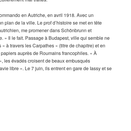
n kommando en Autriche, en avril 1918. Avec un
 plan de la ville. Le prof d’histoire se met en tête
es autrichien, me promener dans Schönbrunn et
. » Il le fait. Passage à Budapest, ville qui semble ne
« à travers les Carpathes » (titre de chapitre) et en
x papiers auprès de Roumains francophiles. « À
», les évadés croisent de beaux embusqués
vie libre ». Le 7 juin, ils entrent en gare de Iassy et se