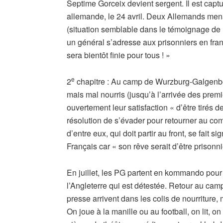
Septime Gorceix devient sergent. Il est cap
allemande, le 24 avril. Deux Allemands menac
(situation semblable dans le témoignage de F
un général s’adresse aux prisonniers en franç
sera bientôt finie pour tous ! »
e
2
chapitre : Au camp de Wurzburg-Galgenber
mais mal nourris (jusqu’à l’arrivée des prem
ouvertement leur satisfaction « d’être tirés 
résolution de s’évader pour retourner au comb
d’entre eux, qui doit partir au front, se fait 
Français car « son rêve serait d’être prisonn
En juillet, les PG partent en kommando pour fa
l’Angleterre qui est détestée. Retour au cam
presse arrivent dans les colis de nourriture
On joue à la manille ou au football, on lit, 