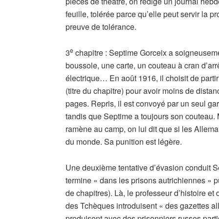
pièces de théâtre, on rédige un journal heb
feuille, tolérée parce qu’elle peut servir l
preuve de tolérance.
e
3
chapitre : Septime Gorceix a soigneusemen
boussole, une carte, un couteau à cran d’arrêt
électrique… En août 1916, il choisit de par
(titre du chapitre) pour avoir moins de distan
pages. Repris, il est convoyé par un seul gar
tandis que Septime a toujours son couteau. Ma
ramène au camp, on lui dit que si les Allemand
du monde. Sa punition est légère.
Une deuxième tentative d’évasion conduit Se
termine « dans les prisons autrichiennes »
de chapitres). Là, le professeur d’histoire 
des Tchèques introduisent « des gazettes a
produisent avec des prisonniers russes parti