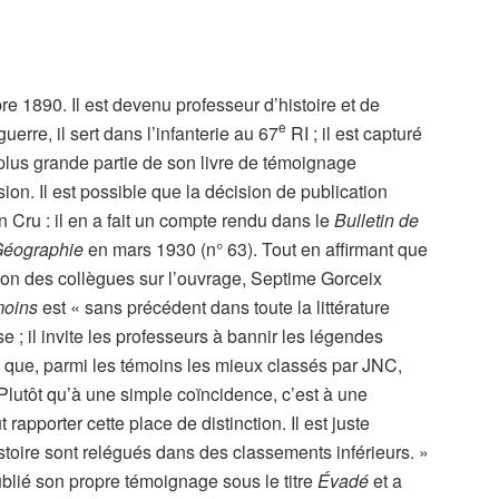
e 1890. Il est devenu professeur d’histoire et de
e
erre, il sert dans l’infanterie au 67
RI ; il est capturé
plus grande partie de son livre de témoignage
sion. Il est possible que la décision de publication
 Cru : il en a fait un compte rendu dans le
Bulletin de
 Géographie
en mars 1930 (n° 63). Tout en affirmant que
ntion des collègues sur l’ouvrage, Septime Gorceix
oins
est « sans précédent dans toute la littérature
se ; il invite les professeurs à bannir les légendes
e que, parmi les témoins les mieux classés par JNC,
« Plutôt qu’à une simple coïncidence, c’est à une
t rapporter cette place de distinction. Il est juste
istoire sont relégués dans des classements inférieurs. »
lié son propre témoignage sous le titre
Évadé
et a