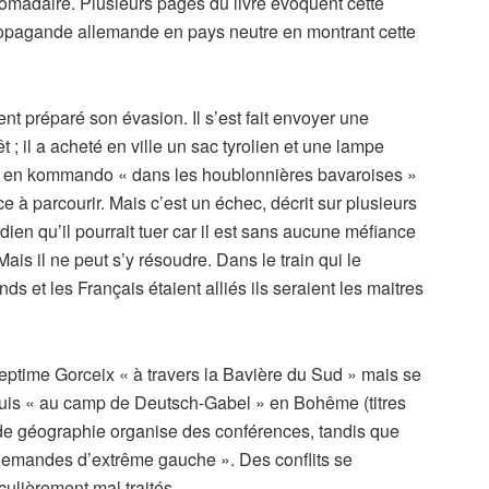
domadaire. Plusieurs pages du livre évoquent cette
a propagande allemande en pays neutre en montrant cette
t préparé son évasion. Il s’est fait envoyer une
 ; il a acheté en ville un sac tyrolien et une lampe
tir en kommando « dans les houblonnières bavaroises »
ce à parcourir. Mais c’est un échec, décrit sur plusieurs
dien qu’il pourrait tuer car il est sans aucune méfiance
is il ne peut s’y résoudre. Dans le train qui le
s et les Français étaient alliés ils seraient les maitres
ptime Gorceix « à travers la Bavière du Sud » mais se
 puis « au camp de Deutsch-Gabel » en Bohême (titres
et de géographie organise des conférences, tandis que
llemandes d’extrême gauche ». Des conflits se
culièrement mal traités.