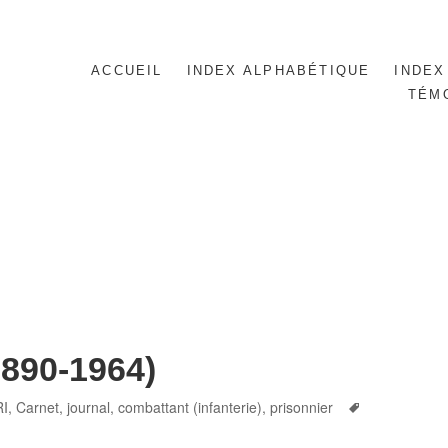
ACCUEIL
INDEX ALPHABÉTIQUE
INDEX
TÉM
1890-1964)
Tags
RI
,
Carnet, journal
,
combattant (infanterie)
,
prisonnier