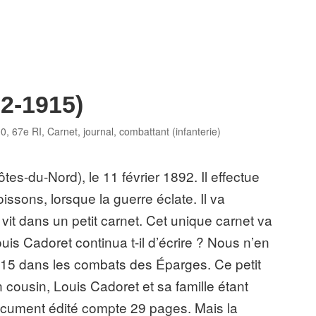
92-1915)
es
00
,
67e RI
,
Carnet, journal
,
combattant (infanterie)
s-du-Nord), le 11 février 1892. Il effectue
issons, lorsque la guerre éclate. Il va
et vit dans un petit carnet. Cet unique carnet va
ouis Cadoret continua t-il d’écrire ? Nous n’en
 1915 dans les combats des Éparges. Ce petit
 cousin, Louis Cadoret et sa famille étant
ocument édité compte 29 pages. Mais la