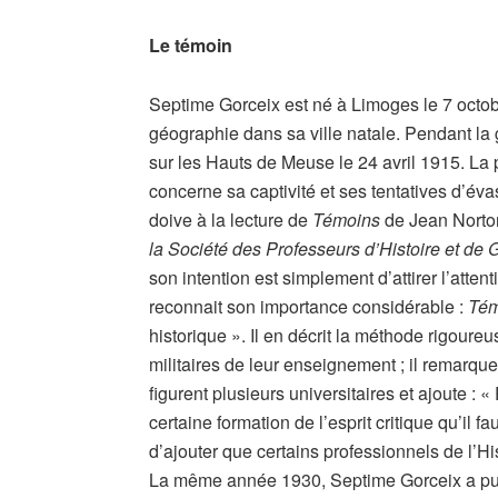
Le témoin
Septime Gorceix est né à Limoges le 7 octobr
géographie dans sa ville natale. Pendant la gu
sur les Hauts de Meuse le 24 avril 1915. La 
concerne sa captivité et ses tentatives d’éva
doive à la lecture de
Témoins
de Jean Norton
la Société des Professeurs d’Histoire et de
son intention est simplement d’attirer l’atte
reconnait son importance considérable :
Tém
historique ». Il en décrit la méthode rigoureu
militaires de leur enseignement ; il remarqu
figurent plusieurs universitaires et ajoute : 
certaine formation de l’esprit critique qu’il fau
d’ajouter que certains professionnels de l’H
La même année 1930, Septime Gorceix a pub