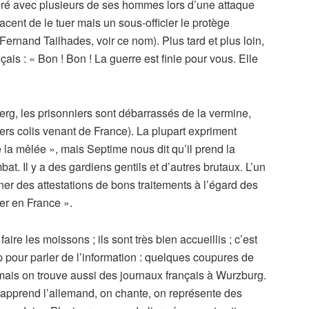
turé avec plusieurs de ses hommes lors d’une attaque
ent de le tuer mais un sous-officier le protège
ernand Tailhades, voir ce nom). Plus tard et plus loin,
ais : « Bon ! Bon ! La guerre est finie pour vous. Elle
g, les prisonniers sont débarrassés de la vermine,
iers colis venant de France). La plupart expriment
de la mêlée », mais Septime nous dit qu’il prend la
at. Il y a des gardiens gentils et d’autres brutaux. L’un
signer des attestations de bons traitements à l’égard des
ier en France ».
ire les moissons ; ils sont très bien accueillis ; c’est
p pour parler de l’information : quelques coupures de
, mais on trouve aussi des journaux français à Wurzburg.
on apprend l’allemand, on chante, on représente des