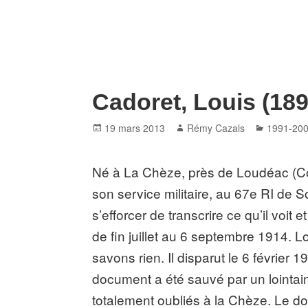
Cadoret, Louis (18
Posted
Author
Categori
19 mars 2013
Rémy Cazals
1991-20
on
Né à La Chèze, près de Loudéac (Côte
son service militaire, au 67e RI de So
s’efforcer de transcrire ce qu’il voit 
de fin juillet au 6 septembre 1914. L
savons rien. Il disparut le 6 février
document a été sauvé par un lointain
totalement oubliés à la Chèze. Le d