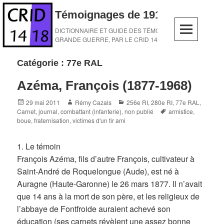
Skip
Témoignages de 1914-1918
to
content
DICTIONNAIRE ET GUIDE DES TÉMOINS DE LA
GRANDE GUERRE, PAR LE CRID 14-18
Catégorie :
77e RAL
Azéma, François (1877-1968)
Posted
Author
Categories
29 mai 2011
Rémy Cazals
256e RI
,
280e RI
,
77e RAL
,
on
Tags
Carnet, journal
,
combattant (infanterie)
,
non publié
armistice
,
boue
,
fraternisation
,
victimes d'un tir ami
1. Le témoin
François Azéma, fils d’autre François, cultivateur à
Saint-André de Roquelongue (Aude), est né à
Auragne (Haute-Garonne) le 26 mars 1877. Il n’avait
que 14 ans à la mort de son père, et les religieux de
l’abbaye de Fontfroide auraient achevé son
éducation (ses carnets révèlent une assez bonne