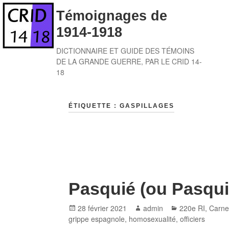
Skip
Témoignages de
to
1914-1918
content
DICTIONNAIRE ET GUIDE DES TÉMOINS
DE LA GRANDE GUERRE, PAR LE CRID 14-
18
ÉTIQUETTE :
GASPILLAGES
Pasquié (ou Pasquie
Posted
Author
Categories
28 février 2021
admin
220e RI
,
Carnet
on
grippe espagnole
,
homosexualité
,
officiers