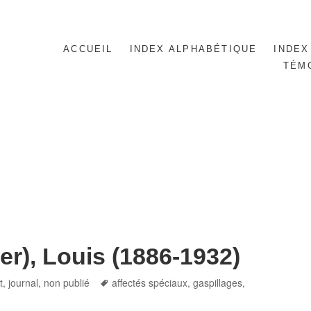
ACCUEIL
INDEX ALPHABÉTIQUE
INDEX
TÉM
r), Louis (1886-1932)
Tags
, journal
,
non publié
affectés spéciaux
,
gaspillages
,