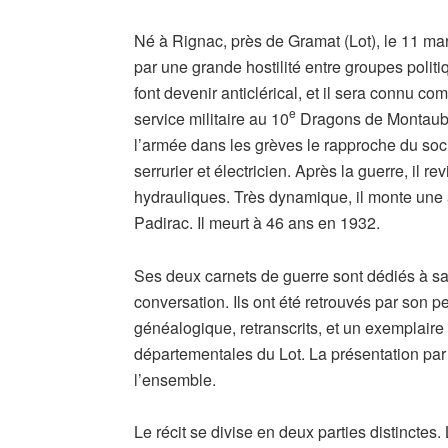
Né à Rignac, près de Gramat (Lot), le 11 ma
par une grande hostilité entre groupes politi
font devenir anticlérical, et il sera connu
e
service militaire au 10
Dragons de Montauban 
l’armée dans les grèves le rapproche du soci
serrurier et électricien. Après la guerre, il 
hydrauliques. Très dynamique, il monte une 
Padirac. Il meurt à 46 ans en 1932.
Ses deux carnets de guerre sont dédiés à sa 
conversation. Ils ont été retrouvés par son p
généalogique, retranscrits, et un exemplair
départementales du Lot. La présentation pa
l’ensemble.
Le récit se divise en deux parties distinctes