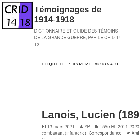
Skip
Témoignages de
to
1914-1918
content
DICTIONNAIRE ET GUIDE DES TÉMOINS
DE LA GRANDE GUERRE, PAR LE CRID 14-
18
ÉTIQUETTE :
HYPERTÉMOIGNAGE
Lanois, Lucien (18
Posted
Author
Categories
13 mars 2021
YP
155e RI
,
2011-202
on
Tag
combattant (infanterie)
,
Correspondance
Arti