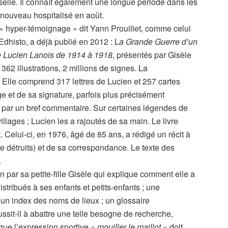
selle. Il connaît également une longue période dans les
à nouveau hospitalisé en août.
 « hyper-témoignage » dit Yann Prouillet, comme celui
dhisto, a déjà publié en 2012 : L
a Grande Guerre d’un
e Lucien Lanois de 1914 à 1918
, présentés par Gisèle
62 illustrations, 2 millions de signes. La
Elle comprend 317 lettres de Lucien et 257 cartes
 et de sa signature, parfois plus précisément
u par un bref commentaire. Sur certaines légendes de
illages ; Lucien les a rajoutés de sa main. Le livre
. Celui-ci, en 1976, âgé de 85 ans, a rédigé un récit à
ite détruits) et de sa correspondance. Le texte des
.
n par sa petite-fille Gisèle qui explique comment elle a
tribués à ses enfants et petits-enfants ; une
 un index des noms de lieux ; un glossaire
sit-il à abattre une telle besogne de recherche,
que l’expression sportive «
mouiller le maillot
» doit