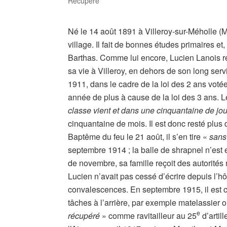
Récupéré
Né le 14 août 1891 à Villeroy-sur-Méholle (M
village. Il fait de bonnes études primaires et
Barthas. Comme lui encore, Lucien Lanois rest
sa vie à Villeroy, en dehors de son long servi
1911, dans le cadre de la loi des 2 ans votée 
année de plus à cause de la loi des 3 ans. Le 
classe vient et dans une cinquantaine de jou
cinquantaine de mois. Il est donc resté plus
Baptême du feu le 21 août, il s’en tire «
sans
septembre 1914 ; la balle de shrapnel n’est
de novembre, sa famille reçoit des autorité
Lucien n’avait pas cessé d’écrire depuis l’hô
convalescences. En septembre 1915, il est cl
tâches à l’arrière, par exemple matelassier o
e
récupéré
» comme ravitailleur au 25
d’artil