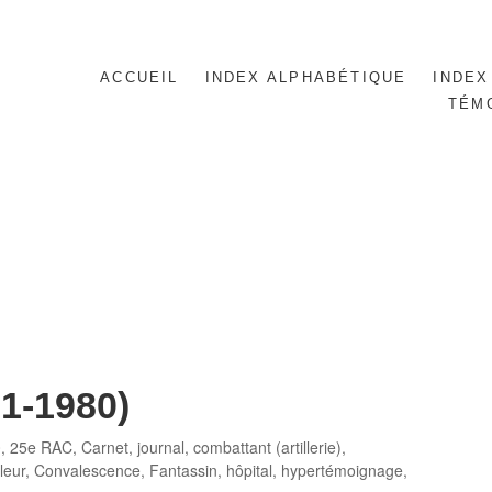
ACCUEIL
INDEX ALPHABÉTIQUE
INDEX
TÉM
91-1980)
0
,
25e RAC
,
Carnet, journal
,
combattant (artillerie)
,
s
lleur
,
Convalescence
,
Fantassin
,
hôpital
,
hypertémoignage
,