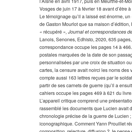
l’Aisne en avril 1917, puis en Meurthe-et-Mo
Vosges de juin 17 à février 18 avant d’être 
Le témoignage qu’il a laissé est énorme, un
de Gaston Mourlot que sa maison d’édition, E
«
récupéré
», Journal et correspondances d
Lanois, Senones, Edhisto, 2020, 635 pages, 3
correspondance occupe les pages 14 à 466. 
postales marquées de la date de son passage
personnalisées par une croix de situation o
cartes, la censure avait noirci les noms des v
compte aussi 163 lettres reçues par le soldat
partir de ses carnets de guerre (qu’il a ensu
cahiers occupe les pages 469 à 621 du livre
L’appareil critique comprend une présentatio
rassemblé les documents que Lucien avait dis
chronologie précise de la guerre de Lucien ;
iconographique. Comment Yann Prouillet réus
composition, relecture, diffusion ? Je pense 