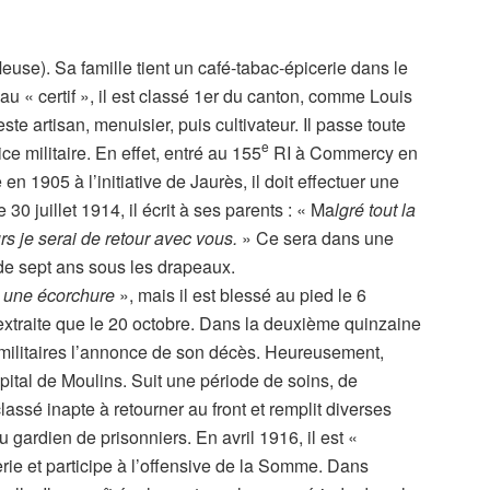
euse). Sa famille tient un café-tabac-épicerie dans le
, au « certif », il est classé 1er du canton, comme Louis
e artisan, menuisier, puis cultivateur. Il passe toute
e
ce militaire. En effet, entré au 155
RI à Commercy en
en 1905 à l’initiative de Jaurès, il doit effectuer une
30 juillet 1914, il écrit à ses parents : « Ma
lgré tout la
rs je serai de retour avec vous.
» Ce sera dans une
 de sept ans sous les drapeaux.
 une écorchure
», mais il est blessé au pied le 6
 extraite que le 20 octobre. Dans la deuxième quinzaine
s militaires l’annonce de son décès. Heureusement,
pital de Moulins. Suit une période de soins, de
assé inapte à retourner au front et remplit diverses
u gardien de prisonniers. En avril 1916, il est «
lerie et participe à l’offensive de la Somme. Dans