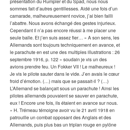
présentation du Rumpler et du Spad, nous nous
sommes fait d’autres gentillesses. Aidé une fois d’un
camarade, malheureusement novice, j’ai bien failli
l’abattre. Nous avons échangé des gestes injurieux.
Cependant il n’a pas encore réussi à me placer une
seule balle. Et j’en suis assez fier… » A son sens, les
Allemands sont toujours techniquement en avance, et
le parachute en est une des multiples illustrations : 26
septembre 1916, p. 122 « soudain je vis un des
avions prendre feu. Un Fokker VII ! Le malheureux !
Je vis le pilote sauter dans le vide. J’en avais le cœur
froid d’émotion. (…) mais que se passait-il ? (…)
L’Allemand se balançait sous un parachute ! Ainsi les
pilotes allemands pouvaient se sauver en parachute,
eux ! Encore une fois, ils étaient en avance sur nous.
» H. Trémeau témoigne avoir vu le 21 avril 1918 en
patrouille un combat opposant des Anglais et des
Allemands, puis plus bas un triplan rouge en pylône