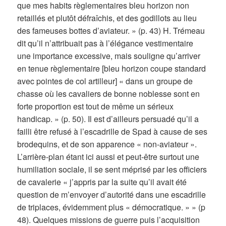
que mes habits règlementaires bleu horizon non
retaillés et plutôt défraîchis, et des godillots au lieu
des fameuses bottes d’aviateur. » (p. 43) H. Trémeau
dit qu’il n’attribuait pas à l’élégance vestimentaire
une importance excessive, mais souligne qu’arriver
en tenue règlementaire [bleu horizon coupe standard
avec pointes de col artilleur] « dans un groupe de
chasse où les cavaliers de bonne noblesse sont en
forte proportion est tout de même un sérieux
handicap. » (p. 50). Il est d’ailleurs persuadé qu’il a
failli être refusé à l’escadrille de Spad à cause de ses
brodequins, et de son apparence « non-aviateur ».
L’arrière-plan étant ici aussi et peut-être surtout une
humiliation sociale, il se sent méprisé par les officiers
de cavalerie « j’appris par la suite qu’il avait été
question de m’envoyer d’autorité dans une escadrille
de triplaces, évidemment plus « démocratique. » » (p
48). Quelques missions de guerre puis l’acquisition