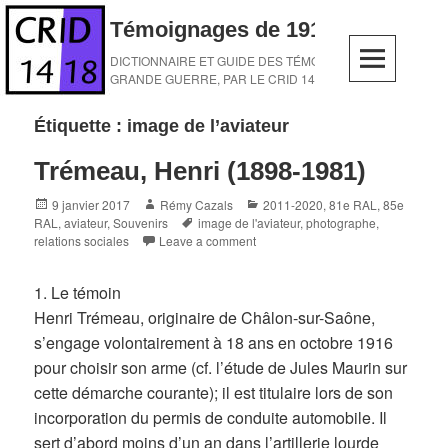
Skip
Témoignages de 1914-1918
to
content
DICTIONNAIRE ET GUIDE DES TÉMOINS DE LA
GRANDE GUERRE, PAR LE CRID 14-18
Étiquette :
image de l’aviateur
Trémeau, Henri (1898-1981)
Posted
Author
Categories
9 janvier 2017
Rémy Cazals
2011-2020
,
81e RAL
,
85e
on
Tags
RAL
,
aviateur
,
Souvenirs
image de l'aviateur
,
photographe
,
relations sociales
Leave a comment
1. Le témoin
Henri Trémeau, originaire de Châlon-sur-Saône,
s’engage volontairement à 18 ans en octobre 1916
pour choisir son arme (cf. l’étude de Jules Maurin sur
cette démarche courante); il est titulaire lors de son
incorporation du permis de conduite automobile. Il
sert d’abord moins d’un an dans l’artillerie lourde