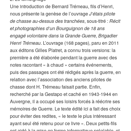
Une introduction de Bernard Trémeau, fils d’Henri,
nous présente la genèse de l’ouvrage
J’étais pilote
de chasse au-dessus des tranchées
, sous-titré :
Récit
et photographies d’un Bourguignon de 18 ans
engagé volontaire dans la Grande Guerre, Brigadier
Henri Trémeau
. L’ouvrage (168 pages), paru en 2011
aux éditons Gilles Platret, a connu trois versions: la
première a été élaborée pendant la guerre avec des
notes racontant « à chaud » certains événements,
puis des passages ont été rédigés après la guerre, en
relation avec l’association des anciens pilotes de
chasse dont H. Trémeau faisait partie. Enfin,
recherché par la Gestapo et caché en 1943-1944 en
Auvergne, il a occupé ses loisirs forcés à réécrire ses
mémoires de Guerre. Le texte édité ici a fait des choix
pour éviter des redites, « le texte le plus intéressant
ayant seul été retenu pour ce livre ». Deux petits-fils
ont aidé à la mise en forme informatique préalable, et