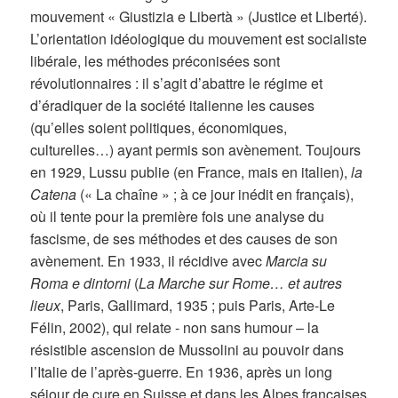
mouvement « Giustizia e Libertà » (Justice et Liberté).
L’orientation idéologique du mouvement est socialiste
libérale, les méthodes préconisées sont
révolutionnaires : il s’agit d’abattre le régime et
d’éradiquer de la société italienne les causes
(qu’elles soient politiques, économiques,
culturelles…) ayant permis son avènement. Toujours
en 1929, Lussu publie (en France, mais en italien),
la
Catena
(« La chaîne » ; à ce jour inédit en français),
où il tente pour la première fois une analyse du
fascisme, de ses méthodes et des causes de son
avènement. En 1933, il récidive avec
Marcia su
Roma e dintorni
(
La Marche sur Rome… et autres
lieux
, Paris, Gallimard, 1935 ; puis Paris, Arte-Le
Félin, 2002), qui relate -­ non sans humour – la
résistible ascension de Mussolini au pouvoir dans
l’Italie de l’après-guerre. En 1936, après un long
séjour de cure en Suisse et dans les Alpes françaises