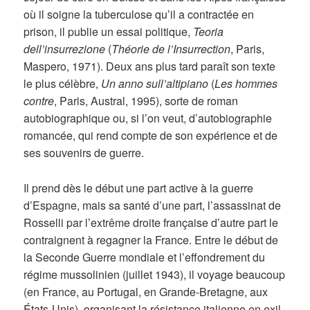
où il soigne la tuberculose qu’il a contractée en
prison, il publie un essai politique,
Teoria
dell’insurrezione
(
Théorie de l’Insurrection
, Paris,
Maspero, 1971). Deux ans plus tard paraît son texte
le plus célèbre,
Un anno sull’altipiano
(
Les hommes
contre
, Paris, Austral, 1995), sorte de roman
autobiographique ou, si l’on veut, d’autobiographie
romancée, qui rend compte de son expérience et de
ses souvenirs de guerre.
Il prend dès le début une part active à la guerre
d’Espagne, mais sa santé d’une part, l’assassinat de
Rosselli par l’extrême droite française d’autre part le
contraignent à regagner la France. Entre le début de
la Seconde Guerre mondiale et l’effondrement du
régime mussolinien (juillet 1943), il voyage beaucoup
(en France, au Portugal, en Grande-Bretagne, aux
États-Unis), organisant la résistance italienne en exil