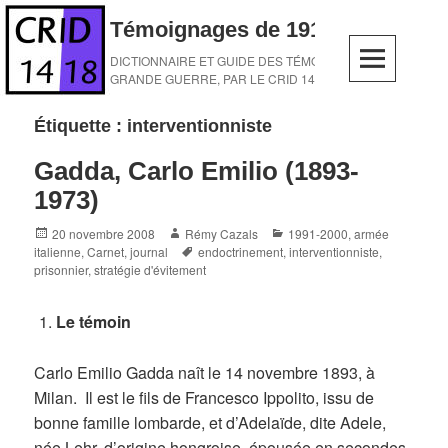
Skip
Témoignages de 1914-1918
to
content
DICTIONNAIRE ET GUIDE DES TÉMOINS DE LA
GRANDE GUERRE, PAR LE CRID 14-18
Étiquette :
interventionniste
Gadda, Carlo Emilio (1893-
1973)
Posted
Author
Categories
20 novembre 2008
Rémy Cazals
1991-2000
,
armée
on
Tags
italienne
,
Carnet, journal
endoctrinement
,
interventionniste
,
prisonnier
,
stratégie d'évitement
Le témoin
Carlo Emilio Gadda naît le 14 novembre 1893, à
Milan. Il est le fils de Francesco Ippolito, issu de
bonne famille lombarde, et d’Adelaïde, dite Adele,
née Lehr, d’origine hongroise, épousée en secondes