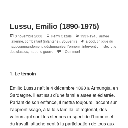
Lussu, Emilio (1890-1975)
Posted
Author
Categories
3 novembre 2008
Rémy Cazals
1931-1945
,
armée
on
Tags
italienne
,
combattant (infanterie)
,
Souvenirs
alcool
,
critique du
haut commandement
,
déshumaniser l'ennemi
,
interventionniste
,
lutte
des classes
,
maudite guerre
1 Comment
1.
Le témoin
Emilio Lussu naît le 4 décembre 1890 à Armungia, en
Sardaigne. Il est issu d’une famille aisée et éclairée.
Parlant de son enfance, il mettra toujours l’accent sur
l’apprentissage, à la fois familial et régional, des
valeurs qui sont les siennes (respect de l’homme et
du travail, attachement à la participation de tous aux