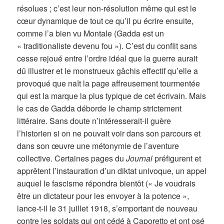
résolues ; c’est leur non-résolution même qui est le
cœur dynamique de tout ce qu’il pu écrire ensuite,
comme l’a bien vu Montale (Gadda est un
« traditionaliste devenu fou »). C’est du conflit sans
cesse rejoué entre l’ordre idéal que la guerre aurait
dû illustrer et le monstrueux gâchis effectif qu’elle a
provoqué que naît la page affreusement tourmentée
qui est la marque la plus typique de cet écrivain. Mais
le cas de Gadda déborde le champ strictement
littéraire. Sans doute n’intéresserait-il guère
l’historien si on ne pouvait voir dans son parcours et
dans son œuvre une métonymie de l’aventure
collective. Certaines pages du
Journal
préfigurent et
apprêtent l’instauration d’un diktat univoque, un appel
auquel le fascisme répondra bientôt (« Je voudrais
être un dictateur pour les envoyer à la potence »,
lance-t-il le 31 juillet 1918, s’emportant de nouveau
contre les soldats qui ont cédé à Caporetto et ont osé