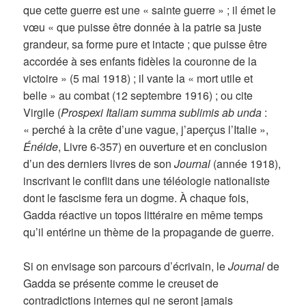
que cette guerre est une « sainte guerre » ; il émet le
vœu « que puisse être donnée à la patrie sa juste
grandeur, sa forme pure et intacte ; que puisse être
accordée à ses enfants fidèles la couronne de la
victoire » (5 mai 1918) ; il vante la « mort utile et
belle » au combat (12 septembre 1916) ; ou cite
Virgile (
Prospexi Italiam summa sublimis ab unda
:
« perché à la crête d’une vague, j’aperçus l’Italie »,
Énéide
, Livre 6-357) en ouverture et en conclusion
d’un des derniers livres de son
Journal
(année 1918),
inscrivant le conflit dans une téléologie nationaliste
dont le fascisme fera un dogme. À chaque fois,
Gadda réactive un topos littéraire en même temps
qu’il entérine un thème de la propagande de guerre.
Si on envisage son parcours d’écrivain, le
Journal
de
Gadda se présente comme le creuset de
contradictions internes qui ne seront jamais