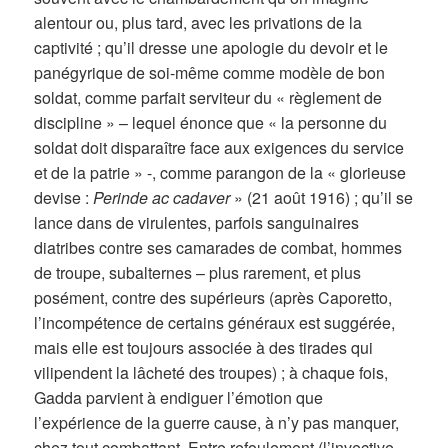
alentour ou, plus tard, avec les privations de la
captivité ; qu’il dresse une apologie du devoir et le
panégyrique de soi-même comme modèle de bon
soldat, comme parfait serviteur du « règlement de
discipline » – lequel énonce que « la personne du
soldat doit disparaître face aux exigences du service
et de la patrie » -, comme parangon de la « glorieuse
devise :
Perinde ac cadaver
» (21 août 1916) ; qu’il se
lance dans de virulentes, parfois sanguinaires
diatribes contre ses camarades de combat, hommes
de troupe, subalternes – plus rarement, et plus
posément, contre des supérieurs (après Caporetto,
l’incompétence de certains généraux est suggérée,
mais elle est toujours associée à des tirades qui
vilipendent la lâcheté des troupes) ; à chaque fois,
Gadda parvient à endiguer l’émotion que
l’expérience de la guerre cause, à n’y pas manquer,
chez tout combattant. Entre refoulement (l’invective