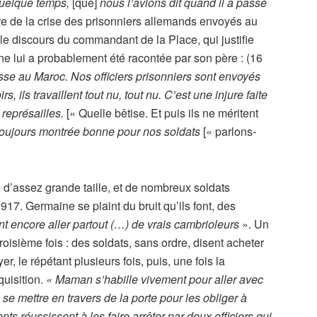
a quelque temps,
[que]
nous l’avions dit quand il a passé
ire de la crise des prisonniers allemands envoyés au
 le discours du commandant de la Place, qui justifie
ne lui a probablement été racontée par son père : (16
sse au Maroc. Nos officiers prisonniers sont envoyés
s, ils travaillent tout nu, tout nu. C’est une injure faite
représailles.
[« Quelle bêtise. Et puis ils ne méritent
toujours montrée bonne pour nos soldats
[« parlons-
, d’assez grande taille, et de nombreux soldats
17. Germaine se plaint du bruit qu’ils font, des
ont encore aller partout (…) de vrais cambrioleurs
». Un
troisième fois : des soldats, sans ordre, disent acheter
r, le répétant plusieurs fois, puis, une fois la
uisition.
« Maman s’habille vivement pour aller avec
e mettre en travers de la porte pour les obliger à
nts réussissent à les faire arrêter par deux officiers qui