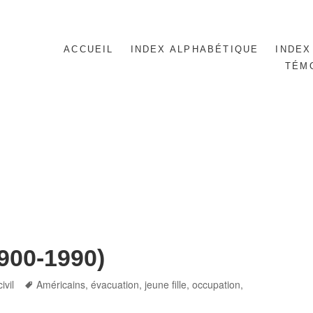
ACCUEIL
INDEX ALPHABÉTIQUE
INDEX
TÉM
1900-1990)
Tags
civil
Américains
,
évacuation
,
jeune fille
,
occupation
,