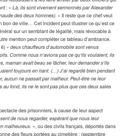
nt : «
Là, ils sont vivement sermonnés par Alexander
 penaude des deux hommes).
» Il reste que ce chef veut
en bon de ville… Cet incident peut illustrer ce qu’est ce
énéral sur un semblant de légalité, mais révocable à
utre mention peut compléter ce tableau d’ambiance,
916) «
deux chauffeurs d’automobile sont venus
mpolis. Comme nous n’avions pas ce qu’ils voulaient, ils
res, maman avait beau se fâcher, leur demander s’ils
nuaient toujours en riant. (…) J’ai regardé bien pendant
r, aucun ne passait par malheur. Peut-être ne leur
mais au fond, ils ne le sont pas plus que ces deux sales
spectacle des prisonniers, à cause de leur aspect
sent de nous regarder, espérant que nous leur
ien malheureux.
», ou des civils français, déportés dans
ionne des fleurs portées au cimetière : (septembre