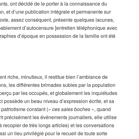
ants, ont décidé de le porter à la connaissance du
dan, et d’une publication intégrale et permanente sur
 texte, assez conséquent, présente quelques lacunes,
robablement d’autocensure [entretien téléphonique avec
graphies d’époque en possession de la famille ont été
t riche, minutieux, il restitue bien l’ambiance de
ions, les différentes brimades subies par la population
tre perçu par les occupés, et globalement les inquiétudes
ci possède un beau niveau d’expression écrite, et sa
 patriotisme constant («
ces sales boches
», quand
rit précisément les événements journaliers, elle utilise
 recopier de très longs articles) et les conversations
i un lieu privilégié pour le recueil de toute sorte