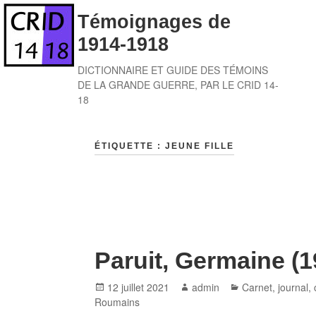
Skip
Témoignages de
to
1914-1918
content
DICTIONNAIRE ET GUIDE DES TÉMOINS
DE LA GRANDE GUERRE, PAR LE CRID 14-
18
ÉTIQUETTE :
JEUNE FILLE
Paruit, Germaine (
Posted
Author
Categories
12 juillet 2021
admin
Carnet, journal
,
on
Roumains