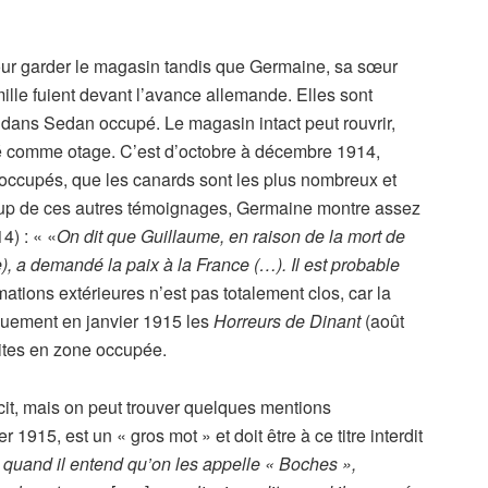
 pour garder le magasin tandis que Germaine, sa sœur
ille fuient devant l’avance allemande. Elles sont
 dans Sedan occupé. Le magasin intact peut rouvrir,
né comme otage. C’est d’octobre à décembre 1914,
occupés, que les canards sont les plus nombreux et
oup de ces autres témoignages, Germaine montre assez
4) : « «
On dit que Guillaume, en raison de la mort de
e), a demandé la paix à la France (…). Il est probable
tions extérieures n’est pas totalement clos, car la
nguement en janvier 1915 les
Horreurs de Dinant
(août
ites en zone occupée.
cit, mais on peut trouver quelques mentions
 1915, est un « gros mot » et doit être à ce titre interdit
e quand il entend qu’on les appelle « Boches »,