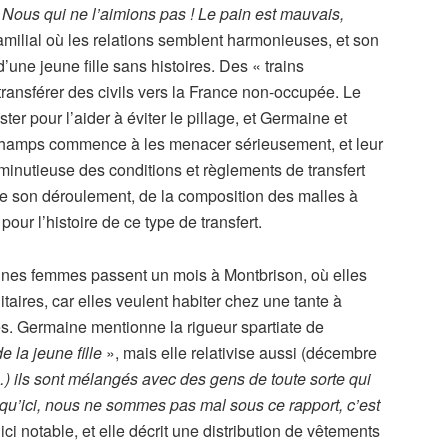
Nous qui ne l’aimions pas ! Le pain est mauvais,
 familial où les relations semblent harmonieuses, et son
d’une jeune fille sans histoires. Des « trains
ransférer des civils vers la France non-occupée. Le
ester pour l’aider à éviter le pillage, et Germaine et
x champs commence à les menacer sérieusement, et leur
 minutieuse des conditions et règlements de transfert
de son déroulement, de la composition des malles à
our l’histoire de ce type de transfert.
eunes femmes passent un mois à Montbrison, où elles
itaires, car elles veulent habiter chez une tante à
. Germaine mentionne la rigueur spartiate de
e la jeune fille
», mais elle relativise aussi (décembre
 ils sont mélangés avec des gens de toute sorte qui
 qu’ici, nous ne sommes pas mal sous ce rapport, c’est
ci notable, et elle décrit une distribution de vêtements