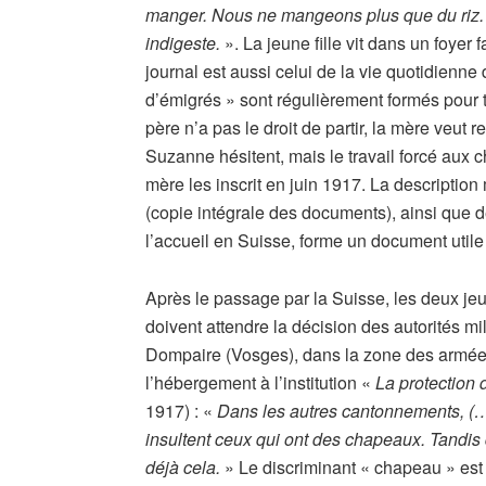
manger. Nous ne mangeons plus que du riz. 
indigeste.
». La jeune fille vit dans un foyer
journal est aussi celui de la vie quotidienne 
d’émigrés » sont régulièrement formés pour t
père n’a pas le droit de partir, la mère veut r
Suzanne hésitent, mais le travail forcé au
mère les inscrit en juin 1917. La description
(copie intégrale des documents), ainsi que 
l’accueil en Suisse, forme un document utile p
Après le passage par la Suisse, les deux j
doivent attendre la décision des autorités mil
Dompaire (Vosges), dans la zone des armées
l’hébergement à l’institution «
La protection d
1917) : «
Dans les autres cantonnements, (…)
insultent ceux qui ont des chapeaux. Tandis
déjà cela.
» Le discriminant « chapeau » est i