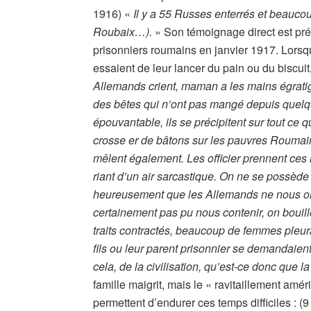
1916) «
Il y a 55 Russes enterrés et beaucoup
Roubaix…).
» Son témoignage direct est pr
prisonniers roumains en janvier 1917. Lorsq
essaient de leur lancer du pain ou du biscuit
Allemands crient, maman a les mains égrati
des bêtes qui n’ont pas mangé depuis quelqu
épouvantable, ils se précipitent sur tout ce
crosse er de bâtons sur les pauvres Roumain
mêlent également. Les officier prennent ces m
riant d’un air sarcastique. On ne se possède 
heureusement que les Allemands ne nous ont
certainement pas pu nous contenir, on bouill
traits contractés, beaucoup de femmes pleura
fils ou leur parent prisonnier se demandaient a
cela, de la civilisation, qu’est-ce donc que l
famille maigrit, mais le « ravitaillement amér
permettent d’endurer ces temps difficiles : (