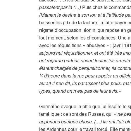
passaient par là (…)
Puis chez le commanda
(Maman le devine à son ton et à l’attitude
baisser les prix de la facture, la faire payer 
régime d’occupation léonin, qui repose en g
tout moment, selon les circonstances. Une a
avec les réquisitions « abusives » : (avril 1
aujourd’hui réquisitionner, et ont été très i
ont regardé partout, ouvert toutes les armoi
étaient chargés de perquisitionner, ils conti
¼ d’heure dans la rue pour appeler un officie
aurait-il rien dit, ils paraissent plus polis, 
types, quand on n’est pas de leur avis.
»
Germaine évoque la pitié que lui inspire le 
famélique : ce sont des Russes, qui «
ne ces
apportons quelque chose. (…) ils ont l’air b
les Ardennes pour le travail forcé. Elle ment