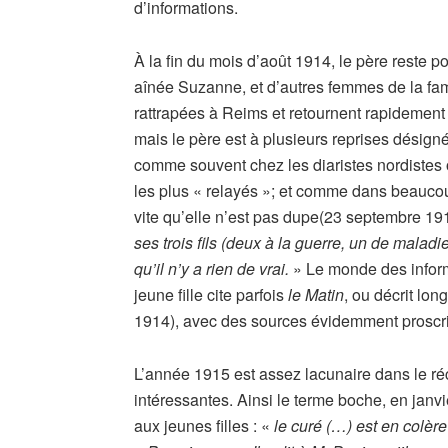
d’informations.
À la fin du mois d’août 1914, le père reste
aînée Suzanne, et d’autres femmes de la fam
rattrapées à Reims et retournent rapidement
mais le père est à plusieurs reprises désig
comme souvent chez les diaristes nordistes 
les plus « relayés »; et comme dans beauc
vite qu’elle n’est pas dupe(23 septembre 191
ses trois fils (deux à la guerre, un de maladi
qu’il n’y a rien de vrai.
» Le monde des informa
jeune fille cite parfois
le Matin
, ou décrit lo
1914), avec des sources évidemment proscr
L’année 1915 est assez lacunaire dans le ré
intéressantes. Ainsi le terme boche, en janvier
aux jeunes filles : «
le curé (…) est en colèr