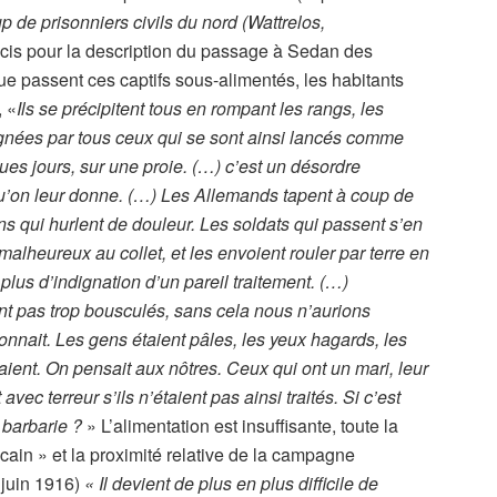
 de prisonniers civils du nord (Wattrelos,
écis pour la description du passage à Sedan des
ue passent ces captifs sous-alimentés, les habitants
, «
Ils se précipitent tous en rompant les rangs, les
gnées par tous ceux qui se sont ainsi lancés comme
es jours, sur une proie. (…) c’est un désordre
 qu’on leur donne. (…) Les Allemands tapent à coup de
s qui hurlent de douleur. Les soldats qui passent s’en
alheureux au collet, et les envoient rouler par terre en
plus d’indignation d’un pareil traitement. (…)
 pas trop bousculés, sans cela nous n’aurions
onnait. Les gens étaient pâles, les yeux hagards, les
ient. On pensait aux nôtres. Ceux qui ont un mari, leur
vec terreur s’ils n’étaient pas ainsi traités. Si c’est
a barbarie ?
» L’alimentation est insuffisante, toute la
icain » et la proximité relative de la campagne
9 juin 1916)
« Il devient de plus en plus difficile de