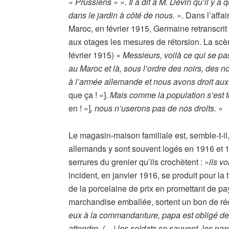
« Prussiens » ». Il a dit à M. Devin qu’il y 
dans le jardin à côté de nous.
». Dans l’affa
Maroc, en février 1915, Germaine retranscrit
aux otages les mesures de rétorsion. La scè
février 1915)
« Messieurs, voilà ce qui se pa
au Maroc et là, sous l’ordre des noirs, des noir
à l’armée allemande et nous avons droit aux 
que ça ! »].
Mais comme la population s’est 
en ! »]
, nous n’userons pas de nos droits.
»
Le magasin-maison familiale est, semble-t-il
allemands y sont souvent logés en 1916 et 19
serrures du grenier qu’ils crochètent : «
ils v
incident, en janvier 1916, se produit pour la 
de la porcelaine de prix en promettant de paye
marchandise emballée, sortent un bon de réq
eux à la commandanture, papa est obligé de s
attendre. (…) les soldats se sauvent, les pare