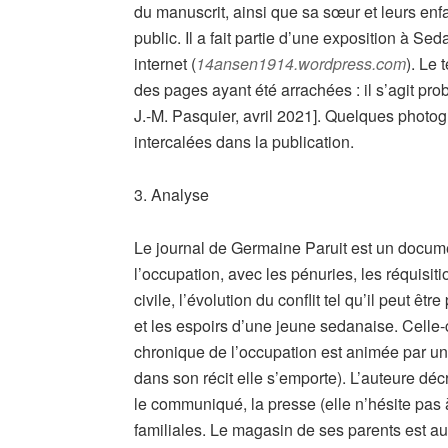
du manuscrit, ainsi que sa sœur et leurs enf
public. Il a fait partie d’une exposition à Se
internet (
14ansen1914.wordpress.com
). Le
des pages ayant été arrachées : il s’agit p
J.-M. Pasquier, avril 2021]. Quelques photo
intercalées dans la publication.
3. Analyse
Le journal de Germaine Paruit est un documen
l’occupation, avec les pénuries, les réquisit
civile, l’évolution du conflit tel qu’il peut ê
et les espoirs d’une jeune sedanaise. Celle-
chronique de l’occupation est animée par un
dans son récit elle s’emporte). L’auteure déc
le communiqué, la presse (elle n’hésite pas à
familiales. Le magasin de ses parents est auss