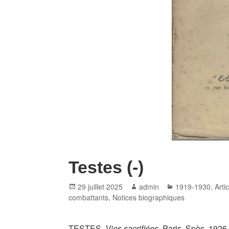
Testes (-)
Posted
Author
Categories
29 juillet 2025
admin
1919-1930
,
Arti
on
combattants
,
Notices biographiques
TESTES,
Vies sacrifiées
, Paris, Spès, 1926