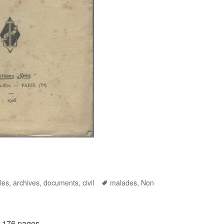
Tags
cles, archives, documents
,
civil
malades
,
Non
, 176 pages