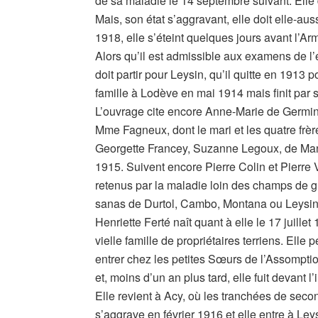
de sa maladie le 14 septembre suivant. Elle d
Mais, son état s’aggravant, elle doit elle-au
1918, elle s’éteint quelques jours avant l’Arm
Alors qu’il est admissible aux examens de l
doit partir pour Leysin, qu’il quitte en 1913
famille à Lodève en mai 1914 mais finit par s’
L’ouvrage cite encore Anne-Marie de Germin
Mme Fagneux, dont le mari et les quatre frère
Georgette Francey, Suzanne Legoux, de Man
1915. Suivent encore Pierre Colin et Pierre V
retenus par la maladie loin des champs de g
sanas de Durtol, Cambo, Montana ou Leysin
Henriette Ferté naît quant à elle le 17 juill
vielle famille de propriétaires terriens. Elle 
entrer chez les petites Sœurs de l’Assompti
et, moins d’un an plus tard, elle fuit devant 
Elle revient à Acy, où les tranchées de sec
s’aggrave en février 1916 et elle entre à Leys