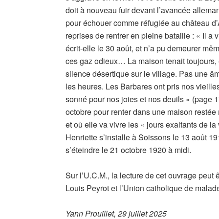
doit à nouveau fuir devant l’avancée allemand
pour échouer comme réfugiée au château d’Ar
reprises de rentrer en pleine bataille : « Il
écrit-elle le 30 août, et n’a pu demeurer m
ces gaz odieux… La maison tenait toujours, e
silence désertique sur le village. Pas une â
les heures. Les Barbares ont pris nos vieille
sonné pour nos joies et nos deuils » (page 170
octobre pour renter dans une maison restée
et où elle va vivre les « jours exaltants de l
Henriette s’installe à Soissons le 13 août 19
s’éteindre le 21 octobre 1920 à midi.
Sur l’U.C.M., la lecture de cet ouvrage peut
Louis Peyrot et l’Union catholique de malade
Yann Prouillet, 29 juillet 2025