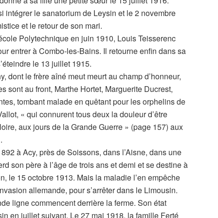
onne à sa fille une petite sœur le 15 juillet 1916.
ssi intégrer le sanatorium de Leysin et le 2 novembre
istice et le retour de son mari.
’école Polytechnique en juin 1910, Louis Teisserenc
 pour entrer à Combo-les-Bains. Il retourne enfin dans sa
éteindre le 13 juillet 1915.
y, dont le frère aîné meut meurt au champ d’honneur,
s sont au front, Marthe Hortet, Marguerite Ducrest,
tes, tombant malade en quêtant pour les orphelins de
allot, « qui connurent tous deux la douleur d’être
loire, aux jours de la Grande Guerre » (page 157) aux
.
et 1892 à Acy, près de Soissons, dans l’Aisne, dans une
perd son père à l’âge de trois ans et demi et se destine à
on, le 15 octobre 1913. Mais la maladie l’en empêche
l’invasion allemande, pour s’arrêter dans le Limousin.
onde ligne commencent derrière la ferme. Son état
in en juillet suivant. Le 27 mai 1918, la famille Ferté