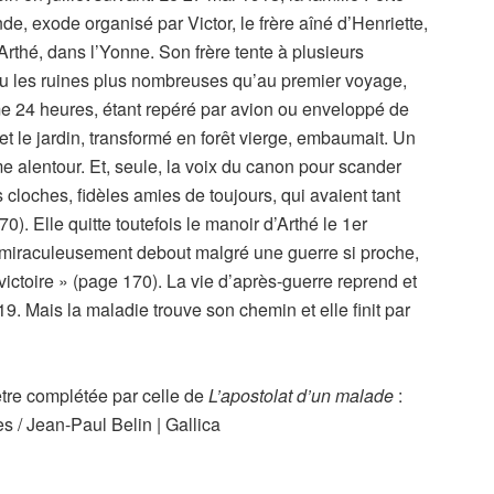
e, exode organisé par Victor, le frère aîné d’Henriette,
thé, dans l’Yonne. Son frère tente à plusieurs
 a vu les ruines plus nombreuses qu’au premier voyage,
ême 24 heures, étant repéré par avion ou enveloppé de
t le jardin, transformé en forêt vierge, embaumait. Un
me alentour. Et, seule, la voix du canon pour scander
s cloches, fidèles amies de toujours, qui avaient tant
). Elle quitte toutefois le manoir d’Arthé le 1er
 miraculeusement debout malgré une guerre si proche,
a victoire » (page 170). La vie d’après-guerre reprend et
19. Mais la maladie trouve son chemin et elle finit par
 être complétée par celle de
L’apostolat d’un malade
:
s / Jean-Paul Belin | Gallica