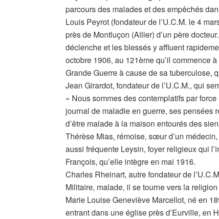
parcours des malades et des empêchés dan
Louis Peyrot (fondateur de l’U.C.M. le 4 mar
près de Montluçon (Allier) d’un père docteur
déclenche et les blessés y affluent rapideme
octobre 1906, au 121ème qu’il commence à dé
Grande Guerre à cause de sa tuberculose, qui
Jean Girardot, fondateur de l’U.C.M., qui sem
« Nous sommes des contemplatifs par force » 
journal de maladie en guerre, ses pensées re
d’être malade à la maison entourés des siens. 
Thérèse Mias, rémoise, sœur d’un médecin, 
aussi fréquente Leysin, foyer religieux qui l’
François, qu’elle intègre en mai 1916.
Charles Rheinart, autre fondateur de l’U.C.M
Militaire, malade, il se tourne vers la religi
Marie Louise Geneviève Marcellot, né en 1891
entrant dans une église près d’Eurville, en