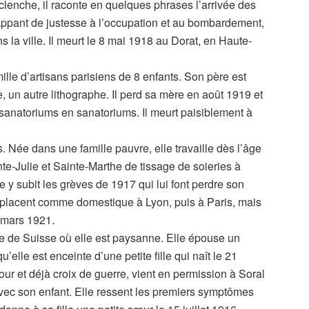
clenche, il raconte en quelques phrases l’arrivée des
appant de justesse à l’occupation et au bombardement,
 la ville. Il meurt le 8 mai 1918 au Dorat, en Haute-
ille d’artisans parisiens de 8 enfants. Son père est
, un autre lithographe. Il perd sa mère en août 1919 et
sanatoriums en sanatoriums. Il meurt paisiblement à
 Née dans une famille pauvre, elle travaille dès l’âge
te-Julie et Sainte-Marthe de tissage de soieries à
e y subit les grèves de 1917 qui lui font perdre son
a placent comme domestique à Lyon, puis à Paris, mais
n mars 1921.
e de Suisse où elle est paysanne. Elle épouse un
u’elle est enceinte d’une petite fille qui naît le 21
our et déjà croix de guerre, vient en permission à Soral
avec son enfant. Elle ressent les premiers symptômes