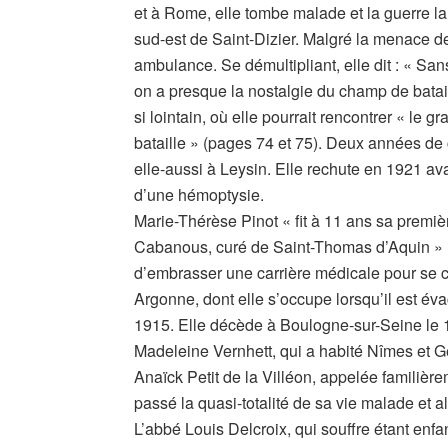
et à Rome, elle tombe malade et la guerre l
sud-est de Saint-Dizier. Malgré la menace de 
ambulance. Se démultipliant, elle dit : « Sans l
on a presque la nostalgie du champ de batail
si lointain, où elle pourrait rencontrer « le gr
bataille » (pages 74 et 75). Deux années de c
elle-aussi à Leysin. Elle rechute en 1921 a
d’une hémoptysie.
Marie-Thérèse Pinot « fit à 11 ans sa premi
Cabanous, curé de Saint-Thomas d’Aquin » (p
d’embrasser une carrière médicale pour se 
Argonne, dont elle s’occupe lorsqu’il est év
1915. Elle décède à Boulogne-sur-Seine le 1
Madeleine Vernhett, qui a habité Nîmes et 
Anaïck Petit de la Villéon, appelée familièr
passé la quasi-totalité de sa vie malade et al
L’abbé Louis Delcroix, qui souffre étant enfa