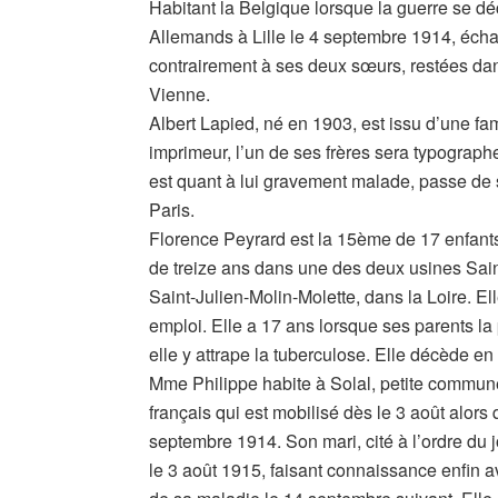
Habitant la Belgique lorsque la guerre se dé
Allemands à Lille le 4 septembre 1914, éch
contrairement à ses deux sœurs, restées dans
Vienne.
Albert Lapied, né en 1903, est issu d’une fam
imprimeur, l’un de ses frères sera typographe
est quant à lui gravement malade, passe de 
Paris.
Florence Peyrard est la 15ème de 17 enfants.
de treize ans dans une des deux usines Sain
Saint-Julien-Molin-Molette, dans la Loire. Ell
emploi. Elle a 17 ans lorsque ses parents l
elle y attrape la tuberculose. Elle décède e
Mme Philippe habite à Solal, petite commun
français qui est mobilisé dès le 3 août alors q
septembre 1914. Son mari, cité à l’ordre du j
le 3 août 1915, faisant connaissance enfin 