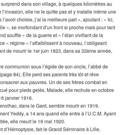
a surprend dans son village, à quelques kilomètres au
l’invasion, elle ne le quitte pas et y installe même une
’avoir choisie, j’ai la meilleure part », ajoutant : « Ici,
le », se morfondant d’un front si proche mais pour tant
and souffle » de la guerre et « l’élan vivifiant de la
e « régime » l’affaiblissent à nouveau, l’obligeant
vant de mourir le 1er juin 1923, dans sa 32ème année,
ère communion sous l’égide de son oncle, l’abbé de
age 84). Elle perd ses parents très tôt et rêve
consacrer aux pauvres. Un de ses frères combat en
acué pour pieds gelés. Malade, elle rechute en octobre
6 janvier 1916.
Genolhac, dans le Gard, semble mourir en 1919.
ement Yeddy, a 14 ans quand elle entre à l’U.C.M. Ayant
itée, elle meurt le 19 mai 1920.
nt d’Hémoptysie, fait le Grand Séminaire à Lille.