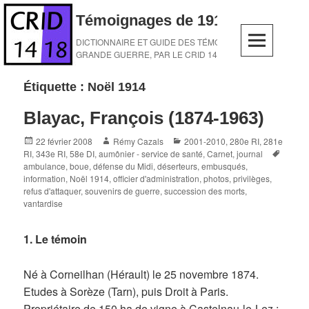
Skip
Témoignages de 1914-1918
to
content
DICTIONNAIRE ET GUIDE DES TÉMOINS DE LA
GRANDE GUERRE, PAR LE CRID 14-18
Étiquette :
Noël 1914
Blayac, François (1874-1963)
Posted
Author
Categories
22 février 2008
Rémy Cazals
2001-2010
,
280e RI
,
281e
on
Tags
RI
,
343e RI
,
58e DI
,
aumônier - service de santé
,
Carnet, journal
ambulance
,
boue
,
défense du Midi
,
déserteurs
,
embusqués
,
information
,
Noël 1914
,
officier d'administration
,
photos
,
privilèges
,
refus d'attaquer
,
souvenirs de guerre
,
succession des morts
,
vantardise
1. Le témoin
Né à Corneilhan (Hérault) le 25 novembre 1874.
Etudes à Sorèze (Tarn), puis Droit à Paris.
Propriétaire de 150 ha de vigne à Castelnau-le-Lez ;