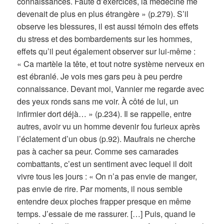
connaissances. Faute d’exercices, la médecine me
devenait de plus en plus étrangère » (p.279). S’il
observe les blessures, il est aussi témoin des effets
du stress et des bombardements sur les hommes,
effets qu’il peut également observer sur lui-même :
« Ca martèle la tête, et tout notre système nerveux en
est ébranlé. Je vois mes gars peu à peu perdre
connaissance. Devant moi, Vannier me regarde avec
des yeux ronds sans me voir. À côté de lui, un
infirmier dort déjà… » (p.234). Il se rappelle, entre
autres, avoir vu un homme devenir fou furieux après
l’éclatement d’un obus (p.92). Maufrais ne cherche
pas à cacher sa peur. Comme ses camarades
combattants, c’est un sentiment avec lequel il doit
vivre tous les jours : « On n’a pas envie de manger,
pas envie de rire. Par moments, il nous semble
entendre deux pioches frapper presque en même
temps. J’essaie de me rassurer. […] Puis, quand le