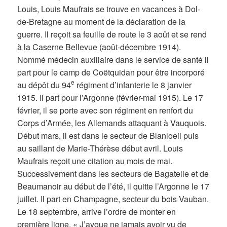
Louis, Louis Maufrais se trouve en vacances à Dol-
de-Bretagne au moment de la déclaration de la
guerre. Il reçoit sa feuille de route le 3 août et se rend
à la Caserne Bellevue (août-décembre 1914).
Nommé médecin auxiliaire dans le service de santé il
part pour le camp de Coëtquidan pour être incorporé
e
au dépôt du 94
régiment d’infanterie le 8 janvier
1915. Il part pour l’Argonne (février-mai 1915). Le 17
février, il se porte avec son régiment en renfort du
Corps d’Armée, les Allemands attaquant à Vauquois.
Début mars, il est dans le secteur de Blanloeil puis
au saillant de Marie-Thérèse début avril. Louis
Maufrais reçoit une citation au mois de mai.
Successivement dans les secteurs de Bagatelle et de
Beaumanoir au début de l’été, il quitte l’Argonne le 17
juillet. Il part en Champagne, secteur du bois Vauban.
Le 18 septembre, arrive l’ordre de monter en
première ligne. « J’avoue ne jamais avoir vu de