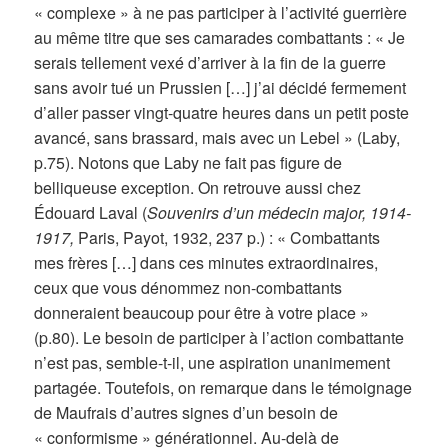
« complexe » à ne pas participer à l’activité guerrière
au même titre que ses camarades combattants : « Je
serais tellement vexé d’arriver à la fin de la guerre
sans avoir tué un Prussien […] j’ai décidé fermement
d’aller passer vingt-quatre heures dans un petit poste
avancé, sans brassard, mais avec un Lebel » (Laby,
p.75). Notons que Laby ne fait pas figure de
belliqueuse exception. On retrouve aussi chez
Édouard Laval (
Souvenirs d’un médecin major, 1914-
1917,
Paris, Payot, 1932, 237 p.) : « Combattants
mes frères […] dans ces minutes extraordinaires,
ceux que vous dénommez non-combattants
donneraient beaucoup pour être à votre place »
(p.80). Le besoin de participer à l’action combattante
n’est pas, semble-t-il, une aspiration unanimement
partagée. Toutefois, on remarque dans le témoignage
de Maufrais d’autres signes d’un besoin de
« conformisme » générationnel. Au-delà de