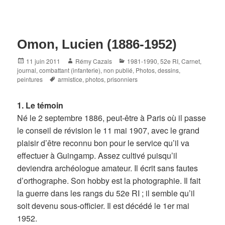
Omon, Lucien (1886-1952)
Posted
Author
Categories
11 juin 2011
Rémy Cazals
1981-1990
,
52e RI
,
Carnet,
on
journal
,
combattant (infanterie)
,
non publié
,
Photos, dessins,
Tags
peintures
armistice
,
photos
,
prisonniers
1. Le témoin
Né le 2 septembre 1886, peut-être à Paris où il passe
le conseil de révision le 11 mai 1907, avec le grand
plaisir d’être reconnu bon pour le service qu’il va
effectuer à Guingamp. Assez cultivé puisqu’il
deviendra archéologue amateur. Il écrit sans fautes
d’orthographe. Son hobby est la photographie. Il fait
la guerre dans les rangs du 52e RI ; il semble qu’il
soit devenu sous-officier. Il est décédé le 1er mai
1952.