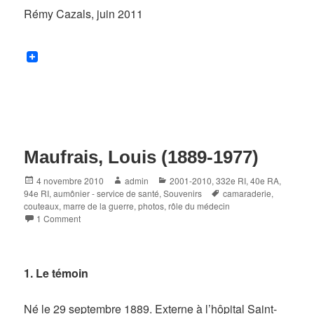
Rémy Cazals, juin 2011
Maufrais, Louis (1889-1977)
Posted
Author
Categories
4 novembre 2010
admin
2001-2010
,
332e RI
,
40e RA
,
on
Tags
94e RI
,
aumônier - service de santé
,
Souvenirs
camaraderie
,
couteaux
,
marre de la guerre
,
photos
,
rôle du médecin
1 Comment
1. Le témoin
Né le 29 septembre 1889. Externe à l’hôpital Saint-