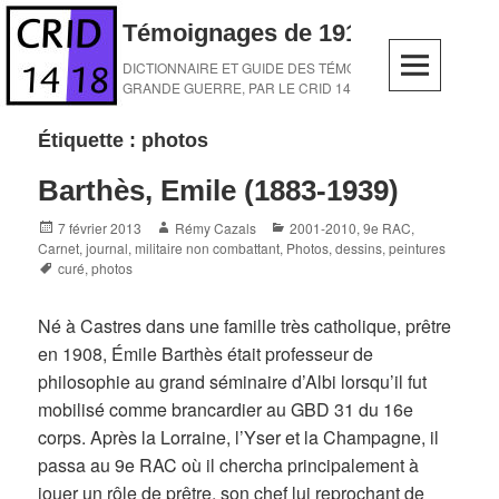
Skip
Témoignages de 1914-1918
to
content
DICTIONNAIRE ET GUIDE DES TÉMOINS DE LA
GRANDE GUERRE, PAR LE CRID 14-18
Étiquette :
photos
Barthès, Emile (1883-1939)
Posted
Author
Categories
7 février 2013
Rémy Cazals
2001-2010
,
9e RAC
,
on
Carnet, journal
,
militaire non combattant
,
Photos, dessins, peintures
Tags
curé
,
photos
Né à Castres dans une famille très catholique, prêtre
en 1908, Émile Barthès était professeur de
philosophie au grand séminaire d’Albi lorsqu’il fut
mobilisé comme brancardier au GBD 31 du 16e
corps. Après la Lorraine, l’Yser et la Champagne, il
passa au 9e RAC où il chercha principalement à
jouer un rôle de prêtre, son chef lui reprochant de