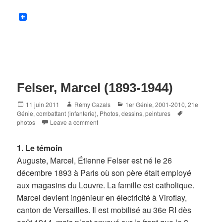
Felser, Marcel (1893-1944)
Posted
Author
Categories
11 juin 2011
Rémy Cazals
1er Génie
,
2001-2010
,
21e
on
Tags
Génie
,
combattant (infanterie)
,
Photos, dessins, peintures
photos
Leave a comment
1. Le témoin
Auguste, Marcel, Étienne Felser est né le 26
décembre 1893 à Paris où son père était employé
aux magasins du Louvre. La famille est catholique.
Marcel devient ingénieur en électricité à Viroflay,
canton de Versailles. Il est mobilisé au 36e RI dès