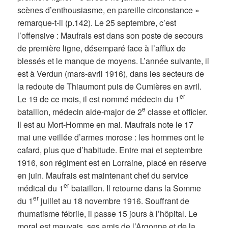
scènes d’enthousiasme, en pareille circonstance »
remarque-t-il (p.142). Le 25 septembre, c’est
l’offensive : Maufrais est dans son poste de secours
de première ligne, désemparé face à l’afflux de
blessés et le manque de moyens. L’année suivante, il
est à Verdun (mars-avril 1916), dans les secteurs de
la redoute de Thiaumont puis de Cumières en avril.
er
Le 19 de ce mois, il est nommé médecin du 1
e
bataillon, médecin aide-major de 2
classe et officier.
Il est au Mort-Homme en mai. Maufrais note le 17
mai une veillée d’armes morose : les hommes ont le
cafard, plus que d’habitude. Entre mai et septembre
1916, son régiment est en Lorraine, placé en réserve
en juin. Maufrais est maintenant chef du service
er
médical du 1
bataillon. Il retourne dans la Somme
er
du 1
juillet au 18 novembre 1916. Souffrant de
rhumatisme fébrile, il passe 15 jours à l’hôpital. Le
moral est mauvais, ses amis de l’Argonne et de la