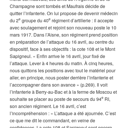
Champagne sont tombés et Maufrais décide de
quitter l’infanterie. On lui propose de devenir médecin
e
e
du 2
groupe du 40
régiment d’artillerie : il accepte
avec soulagement et rejoint son nouveau poste le 10
mars 1917. Dans l’Aisne, son régiment prend position
en préparation de l’attaque du 16 avril, au centre du
dispositif, face à ses objectifs : la cote 108 et le Mont
Sapigneul. « Enfin arrive le 16 avril, jour fixé de
l’attaque. Lever à 4 heures du matin. À cinq heures,
nous quittons les positions avec tout le matériel pour
aller, en principe, nous poster derrière l’infanterie et
l’accompagner dans son avance » (p.269). Il voit
l’infanterie à Berry-au-Bac et à la ferme de Moscou et
e
souhaite se placer au poste de secours du 94
RI,
son ancien régiment. Le 16 avril, c’est
l’incompréhension : « L’attaque a été ajournée. C’est
ce que me dit le commandant, en veine de
confidences. La cote 108 et Sapigneul sont encore