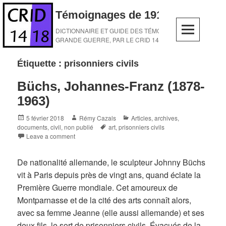
Skip
Témoignages de 1914-1918
to
content
DICTIONNAIRE ET GUIDE DES TÉMOINS DE LA
GRANDE GUERRE, PAR LE CRID 14-18
Étiquette :
prisonniers civils
Büchs, Johannes-Franz (1878-
1963)
Posted
Author
Categories
5 février 2018
Rémy Cazals
Articles, archives,
on
Tags
documents
,
civil
,
non publié
art
,
prisonniers civils
Leave a comment
De nationalité allemande, le sculpteur Johnny Büchs
vit à Paris depuis près de vingt ans, quand éclate la
Première Guerre mondiale. Cet amoureux de
Montparnasse et de la cité des arts connaît alors,
avec sa femme Jeanne (elle aussi allemande) et ses
deux fils, le sort de prisonniers civils. Évacués de la