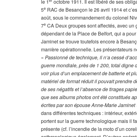
er
le 1
octobre 1911. Il est libéré de ses obliga
e
5
RAC de Besançon le 26 avril 1914 et c’est 
août, sous le commandement du colonel Nive
e
7
CA Deux groupes sont affectés, avec un 
dépendant de la Place de Belfort, qui a pour
Jaminet se trouve toutefois encore à Besançon
manière opérationnelle. Les présentateurs no
«
Passionné de technique, il n’a cessé d’ac
guerre mondiale, près de 1 200, total digne d
voir plus d’un emplacement de batterie et pl
matériel de format réduit il pouvait prendre
de ses négatifs et l’absence de tirages papie
que ses albums photos ont été constitués apr
écrites par son épouse Anne-Marie Jaminet
dans différentes techniques : intérieur, extér
portent sur la guerre technologique mais il f
présente (cf. l’incendie de la moto d’un core
anthropologique également. D’autres opérat