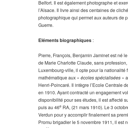
Belfort. Il est également photographe et ex
l’Alsace. Il livre ainsi des centaines de cli
photographique qui permet aux auteurs de p
Guerre.
Eléments biographiques
:
Pierre, François, Benjamin Jaminet est né le
de Marie Charlotte Claude, sans profession, 
Luxembourg-ville, il opte pour la nationalité
mathématique aux «
écoles spécialisées
» a
Henri-Poincaré. Il intègre l’Ecole Centrale 
en 1910. Ayant contracté un engagement vol
disponibilité pour ses études, il est affecté
e
puis au 46
RA, (21 mars 1910). Le 3 octobr
Verdun pour y accomplir finalement sa prem
Promu brigadier le 5 novembre 1911, il est 