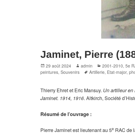
Jaminet, Pierre (18
Posted
Author
Categories
29 août 2024
admin
2001-2010
,
5e 
on
Tags
peintures
,
Souvenirs
Artillerie
,
Etat-major
,
ph
Thierry Ehret et Eric Mansuy.
Un artilleur e
Jaminet. 1914, 1916
. Altkirch, Société d’Hi
Résumé de l’ouvrage :
e
Pierre Jaminet est lieutenant au 5
RAC de l