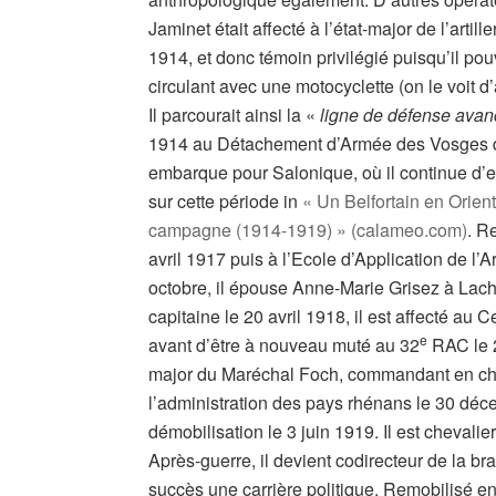
Jaminet était affecté à l’état-major de l’artill
1914, et donc témoin privilégié puisqu’il pouv
circulant avec une motocyclette (on le voit d
Il parcourait ainsi la «
ligne de défense ava
1914 au Détachement d’Armée des Vosges du 
embarque pour Salonique, où il continue d’ex
sur cette période in
« Un Belfortain en Orient
campagne (1914-1919) » (calameo.com)
. R
avril 1917 puis à l’Ecole d’Application de l’A
octobre, il épouse Anne-Marie Grisez à Lach
capitaine le 20 avril 1918, il est affecté au C
e
avant d’être à nouveau muté au 32
RAC le 28
major du Maréchal Foch, commandant en chef
l’administration des pays rhénans le 30 déce
démobilisation le 3 juin 1919. Il est chevali
Après-guerre, il devient codirecteur de la 
succès une carrière politique. Remobilisé