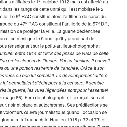
er
tions militaires le 1
octobre 1912 mais est affecté au
dans les rangs de cette unité qu’il est mobilisé le 2
e
lle. Le 5
RAC constitue alors l’artillerie de corps du
e
e
groupe du 47
RAC constituent l’artillerie de la 57
DR,
 mission de protéger la ville. La guerre déclenchée,
 et ce n’est que le 9 août qu’il y prend part de
us renseignent sur le poilu-artilleur-photographe :
cumuler entre 1914 et 1918 des prises de vues de cette
’un professionnel de l’image. Par sa fonction, il pouvait
us qu’une portion restreinte de tranchée. Grâce à son
 des vues où bon lui semblait. Le développement différé
r lui permettaient d’échapper à la censure. Il semble
ès la guerre, les vues légendées sont pour l’essentiel
 »
(page 66). Féru de photographie, il exerçait son art
ieur, noir et blanc et autochromes. Ses prédilections se
ait volontiers œuvre journalistique quand l’occasion se
ligionnaire à Traubach-le-Haut en 1915 p. 72 et 73) et
eurs sont également contenus dans ces albums. Pierre