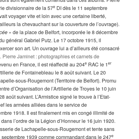
e
erie divisionnaire de la 57
DI dès le 11 septembre
ait voyager vite et loin avec une certaine liberté,
’ailleurs la chevauchant sur la couverture de l’ouvrage).
ncée
» de la place de Belfort, incorporée le 8 décembre
général Gabriel Putz. Le 17 octobre 1915, il
ercer son art. Un ouvrage lui a d’ailleurs été consacré
. Pierre Jaminet : photographies et carnets de
e
er
evenu en France, il est réaffecté au 204
RAC le 1
rtillerie de Fontainebleau le 8 août suivant. Le 20
apelle-sous-Rougemont (Territoire de Belfort). Promu
entre d’Organisation de l’Artillerie de Troyes le 10 juin
 août suivant. L’Armistice signé le trouve à l’Etat-
 les armées alliées dans le service de
mbre 1918. Il est finalement mis en congé illimité de
er dans l’ordre de la Légion d’Honneur le 16 juin 1920.
brasserie de Lachapelle-sous-Rougemont et tente sans
e
 en septembre 1939 comme commandant dans le 247