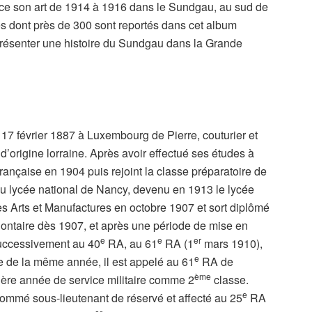
erce son art de 1914 à 1916 dans le Sundgau, au sud de
chés dont près de 300 sont reportés dans cet album
résenter une histoire du Sundgau dans la Grande
 17 février 1887 à Luxembourg de Pierre, couturier et
d’origine lorraine. Après avoir effectué ses études à
 française en 1904 puis rejoint la classe préparatoire de
u lycée national de Nancy, devenu en 1913 le lycée
des Arts et Manufactures en octobre 1907 et sort diplômé
ontaire dès 1907, et après une période de mise en
e
e
er
 successivement au 40
RA, au 61
RA (1
mars 1910),
e
e de la même année, il est appelé au 61
RA de
ème
ière année de service militaire comme 2
classe.
e
nommé sous-lieutenant de réservé et affecté au 25
RA