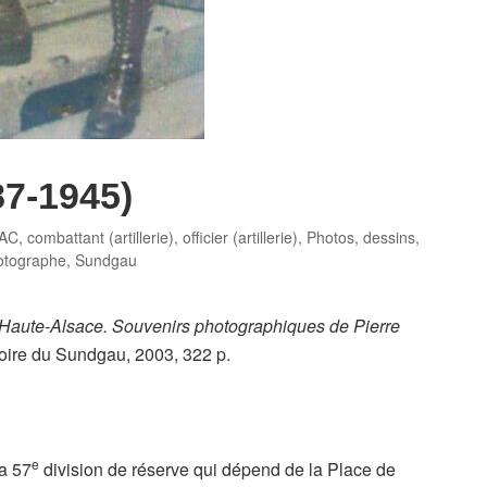
87-1945)
RAC
,
combattant (artillerie)
,
officier (artillerie)
,
Photos, dessins,
otographe
,
Sundgau
n Haute-Alsace. Souvenirs photographiques de Pierre
stoire du Sundgau, 2003, 322 p.
e
a 57
division de réserve qui dépend de la Place de