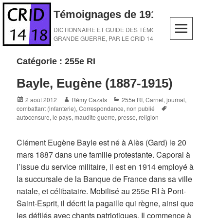
Skip
Témoignages de 1914-1918
to
content
DICTIONNAIRE ET GUIDE DES TÉMOINS DE LA
GRANDE GUERRE, PAR LE CRID 14-18
Catégorie :
255e RI
Bayle, Eugène (1887-1915)
Posted
Author
Categories
2 août 2012
Rémy Cazals
255e RI
,
Carnet, journal
,
on
Tags
combattant (infanterie)
,
Correspondance
,
non publié
autocensure
,
le pays
,
maudite guerre
,
presse
,
religion
Clément Eugène Bayle est né à Alès (Gard) le 20
mars 1887 dans une famille protestante. Caporal à
l’issue du service militaire, il est en 1914 employé à
la succursale de la Banque de France dans sa ville
natale, et célibataire. Mobilisé au 255e RI à Pont-
Saint-Esprit, il décrit la pagaille qui règne, ainsi que
les défilés avec chants patriotiques. Il commence à