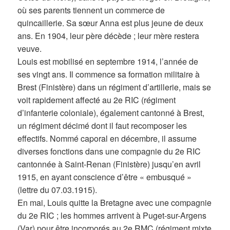
où ses parents tiennent un commerce de
quincaillerie. Sa sœur Anna est plus jeune de deux
ans. En 1904, leur père décède ; leur mère restera
veuve.
Louis est mobilisé en septembre 1914, l’année de
ses vingt ans. Il commence sa formation militaire à
Brest (Finistère) dans un régiment d’artillerie, mais se
voit rapidement affecté au 2e RIC (régiment
d’infanterie coloniale), également cantonné à Brest,
un régiment décimé dont il faut recomposer les
effectifs. Nommé caporal en décembre, il assume
diverses fonctions dans une compagnie du 2e RIC
cantonnée à Saint-Renan (Finistère) jusqu’en avril
1915, en ayant conscience d’être « embusqué »
(lettre du 07.03.1915).
En mai, Louis quitte la Bretagne avec une compagnie
du 2e RIC ; les hommes arrivent à Puget-sur-Argens
(Var) pour être incorporés au 2e RMC (régiment mixte