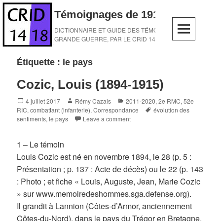
Skip
Témoignages de 1914-1918
to
content
DICTIONNAIRE ET GUIDE DES TÉMOINS DE LA
GRANDE GUERRE, PAR LE CRID 14-18
Étiquette :
le pays
Cozic, Louis (1894-1915)
Posted
Author
Categories
4 juillet 2017
Rémy Cazals
2011-2020
,
2e RMC
,
52e
on
Tags
RIC
,
combattant (infanterie)
,
Correspondance
évolution des
sentiments
,
le pays
Leave a comment
1 – Le témoin
Louis Cozic est né en novembre 1894, le 28 (p. 5 :
Présentation ; p. 137 : Acte de décès) ou le 22 (p. 143
: Photo ; et fiche « Louis, Auguste, Jean, Marie Cozic
» sur www.memoiredeshommes.sga.defense.org).
Il grandit à Lannion (Côtes-d’Armor, anciennement
Côtes-du-Nord), dans le pays du Trégor en Bretagne,