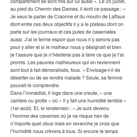
compartiment se sont mis sur lui aussi ». Le 25 juillet,
au pied du Chemin des Dames, il écrit ce passage : «
Je veux te parler de Craonne et du moulin de Laffaux
dont entre ces deux objectifs il y a le plateau dont on
parle sur les journaux et ces putes de casemates
aussi. J’ai le ferme espoir que nous n’y serons pas
pour y aller et si le malheur nous y désignait et bien
je t’assure que je n’hésiterai pas à faire ce que je t’ai
promis. Les pauvres malheureux qui en reviennent
sont tout à fait démoralisés, fous. » Envisage-t-il de
déserter ou de se rendre malade ? Seule, sa femme
pouvait le comprendre.
Dans l’immédiat, il loge dans une creute, « une
carrière ou grotte » où « il y fait une humidité terrible »
(1er août). Et, le lendemain : « Je suis devenu
l’homme des cavernes où je ne risque rien de
n’importe quel obus mais en revanche je crois que
l’humidité nous crèvera à tous. Si encore le temps