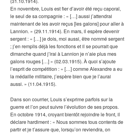
(31.10.1914).
En novembre, Louis est fier d’avoir été reçu caporal,
le seul de sa compagnie : « […] aussi j’attendrai
maintenant de les avoir reçus [les galons] pour aller à
Lannion. » (29.11.1914). En mars, il espère devenir
sergent : « […] je dois, moi aussi, être nommé sergent
; j’en remplis déjà les fonctions et il se pourrait que
dimanche quand j’irai à Lannion je n’aie plus mes
galons rouges […] » (02.03.1915). À quoi s’ajoute
l’esprit de compétition : « […] comme Alexandre a eu
la médaille militaire, j’espère bien que je l’aurai
aussi. » (11.04.1915).
Dans son courrier, Louis s’exprime parfois sur la
guerre et l’on peut suivre l’évolution de ses propos.
En octobre 1914, croyant bientôt rejoindre le front, il
déclare hardiment : « Nous sommes tous contents de
partir et je t’assure que, lorsqu’on reviendra, on