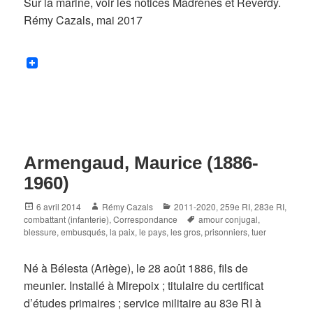
Sur la marine, voir les notices Madrènes et Reverdy.
Rémy Cazals, mai 2017
Armengaud, Maurice (1886-
1960)
Posted
Author
Categories
6 avril 2014
Rémy Cazals
2011-2020
,
259e RI
,
283e RI
,
on
Tags
combattant (infanterie)
,
Correspondance
amour conjugal
,
blessure
,
embusqués
,
la paix
,
le pays
,
les gros
,
prisonniers
,
tuer
Né à Bélesta (Ariège), le 28 août 1886, fils de
meunier. Installé à Mirepoix ; titulaire du certificat
d’études primaires ; service militaire au 83e RI à