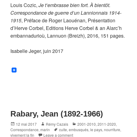
Louis Cozic,
Je t’embrasse bien fort. À bientôt.
Correspondance de guerre d’un Lannionnais 1914-
1915
, Préface de Roger Laouénan, Présentation
d’Herve Corbel, Editions Herve Corbel & an Alarc’h
embannadurioù, Lannuon (Breizh), 2016, 151 pages.
Isabelle Jeger, juin 2017
Rabary, Jean (1892-1966)
Posted
Author
Categories
12 mai 2017
Rémy Cazals
2001-2010
,
2011-2020
,
on
Tags
Correspondance
,
marin
cuite
,
embusqués
,
le pays
,
nourriture
,
vivement la fin
Leave a comment