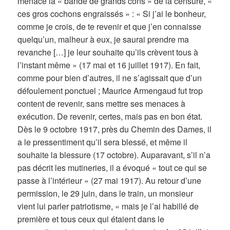
menace la « bande de grands cons » de la censure, «
ces gros cochons engraissés » : « Si j’ai le bonheur,
comme je crois, de te revenir et que j’en connaisse
quelqu’un, malheur à eux, je saurai prendre ma
revanche […] je leur souhaite qu’ils crèvent tous à
l’instant même » (17 mai et 16 juillet 1917). En fait,
comme pour bien d’autres, il ne s’agissait que d’un
défoulement ponctuel ; Maurice Armengaud fut trop
content de revenir, sans mettre ses menaces à
exécution. De revenir, certes, mais pas en bon état.
Dès le 9 octobre 1917, près du Chemin des Dames, il
a le pressentiment qu’il sera blessé, et même il
souhaite la blessure (17 octobre). Auparavant, s’il n’a
pas décrit les mutineries, il a évoqué « tout ce qui se
passe à l’intérieur » (27 mai 1917). Au retour d’une
permission, le 29 juin, dans le train, un monsieur
vient lui parler patriotisme, « mais je l’ai habillé de
première et tous ceux qui étaient dans le