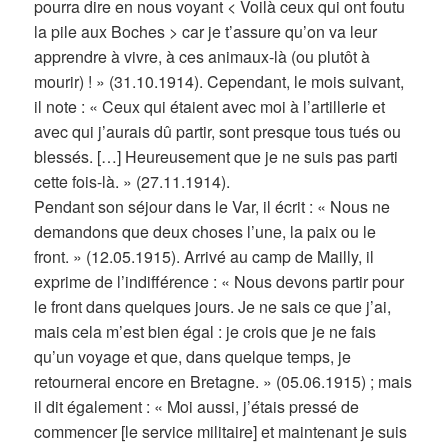
pourra dire en nous voyant < Voilà ceux qui ont foutu
la pile aux Boches > car je t’assure qu’on va leur
apprendre à vivre, à ces animaux-là (ou plutôt à
mourir) ! » (31.10.1914). Cependant, le mois suivant,
il note : « Ceux qui étaient avec moi à l’artillerie et
avec qui j’aurais dû partir, sont presque tous tués ou
blessés. […] Heureusement que je ne suis pas parti
cette fois-là. » (27.11.1914).
Pendant son séjour dans le Var, il écrit : « Nous ne
demandons que deux choses l’une, la paix ou le
front. » (12.05.1915). Arrivé au camp de Mailly, il
exprime de l’indifférence : « Nous devons partir pour
le front dans quelques jours. Je ne sais ce que j’ai,
mais cela m’est bien égal : je crois que je ne fais
qu’un voyage et que, dans quelque temps, je
retournerai encore en Bretagne. » (05.06.1915) ; mais
il dit également : « Moi aussi, j’étais pressé de
commencer [le service militaire] et maintenant je suis