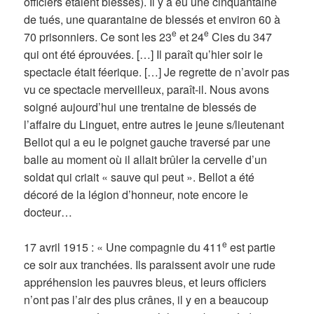
officiers étaient blessés). Il y a eu une cinquantaine
de tués, une quarantaine de blessés et environ 60 à
e
e
70 prisonniers. Ce sont les 23
et 24
Cies du 347
qui ont été éprouvées. […] Il paraît qu’hier soir le
spectacle était féerique. […] Je regrette de n’avoir pas
vu ce spectacle merveilleux, paraît-il. Nous avons
soigné aujourd’hui une trentaine de blessés de
l’affaire du Linguet, entre autres le jeune s/lieutenant
Bellot qui a eu le poignet gauche traversé par une
balle au moment où il allait brûler la cervelle d’un
soldat qui criait « sauve qui peut ». Bellot a été
décoré de la légion d’honneur, note encore le
docteur…
e
17 avril 1915 : « Une compagnie du 411
est partie
ce soir aux tranchées. Ils paraissent avoir une rude
appréhension les pauvres bleus, et leurs officiers
n’ont pas l’air des plus crânes, il y en a beaucoup