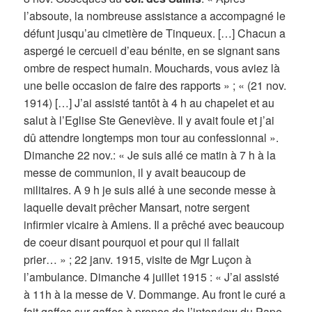
l’absoute, la nombreuse assistance a accompagné le
défunt jusqu’au cimetière de Tinqueux. […] Chacun a
aspergé le cercueil d’eau bénite, en se signant sans
ombre de respect humain. Mouchards, vous aviez là
une belle occasion de faire des rapports » ; « (21 nov.
1914) […] J’ai assisté tantôt à 4 h au chapelet et au
salut à l’Eglise Ste Geneviève. Il y avait foule et j’ai
dû attendre longtemps mon tour au confessionnal ».
Dimanche 22 nov.: « Je suis allé ce matin à 7 h à la
messe de communion, il y avait beaucoup de
militaires. A 9 h je suis allé à une seconde messe à
laquelle devait prêcher Mansart, notre sergent
infirmier vicaire à Amiens. Il a prêché avec beaucoup
de coeur disant pourquoi et pour qui il fallait
prier… » ; 22 janv. 1915, visite de Mgr Luçon à
l’ambulance. Dimanche 4 juillet 1915 : « J’ai assisté
à 11h à la messe de V. Dommange. Au front le curé a
fait gaffes sur gaffes à propos de l’interview du Pape