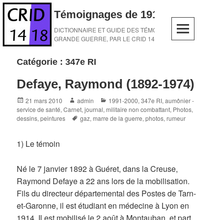
Skip
Témoignages de 1914-1918
to
content
DICTIONNAIRE ET GUIDE DES TÉMOINS DE LA
GRANDE GUERRE, PAR LE CRID 14-18
Catégorie :
347e RI
Defaye, Raymond (1892-1974)
Posted
Author
Categories
21 mars 2010
admin
1991-2000
,
347e RI
,
aumônier -
on
service de santé
,
Carnet, journal
,
militaire non combattant
,
Photos,
Tags
dessins, peintures
gaz
,
marre de la guerre
,
photos
,
rumeur
1) Le témoin
Né le 7 janvier 1892 à Guéret, dans la Creuse,
Raymond Defaye a 22 ans lors de la mobilisation.
Fils du directeur départemental des Postes de Tarn-
et-Garonne, il est étudiant en médecine à Lyon en
1914. Il est mobilisé le 2 août à Montauban, et part