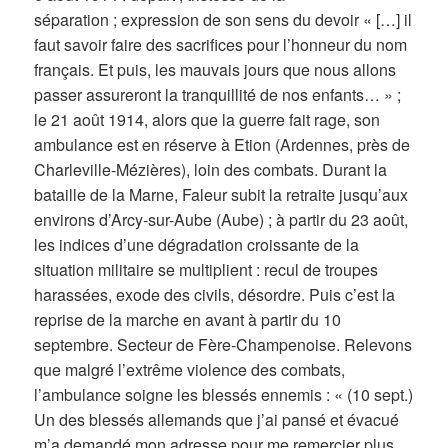
séparation ; expression de son sens du devoir « […] il
faut savoir faire des sacrifices pour l’honneur du nom
français. Et puis, les mauvais jours que nous allons
passer assureront la tranquillité de nos enfants… » ;
le 21 août 1914, alors que la guerre fait rage, son
ambulance est en réserve à Etion (Ardennes, près de
Charleville-Mézières), loin des combats. Durant la
bataille de la Marne, Faleur subit la retraite jusqu’aux
environs d’Arcy-sur-Aube (Aube) ; à partir du 23 août,
les indices d’une dégradation croissante de la
situation militaire se multiplient : recul de troupes
harassées, exode des civils, désordre. Puis c’est la
reprise de la marche en avant à partir du 10
septembre. Secteur de Fère-Champenoise. Relevons
que malgré l’extrême violence des combats,
l’ambulance soigne les blessés ennemis : « (10 sept.)
Un des blessés allemands que j’ai pansé et évacué
m’a demandé mon adresse pour me remercier plus