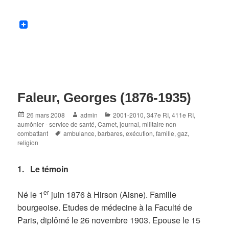
Faleur, Georges (1876-1935)
Posted
Author
Categories
26 mars 2008
admin
2001-2010
,
347e RI
,
411e RI
,
on
aumônier - service de santé
,
Carnet, journal
,
militaire non
Tags
combattant
ambulance
,
barbares
,
exécution
,
famille
,
gaz
,
religion
1. Le témoin
er
Né le 1
juin 1876 à Hirson (Aisne). Famille
bourgeoise. Etudes de médecine à la Faculté de
Paris, diplômé le 26 novembre 1903. Epouse le 15