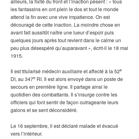
ailleurs, la fixité du front et l’inaction pèsent : « tous
les fantassins en ont plein le dos et tout le monde
attend la fin avec une vive impatience. On est
découragé de cette inaction. La moindre chose en
avant fait aussitôt naître une lueur d’espoir puis
quelques jours après tout revient dans le calme un
peu plus désespéré qu’auparavant », écrit-il le 18 mai
1915.
e
Il est titularisé médecin auxiliaire et affecté à la 52
e
DI, au 347
RI. Il est alors envoyé dans un poste de
secours en première ligne. Il partage ainsi le
quotidien des combattants. Il s’insurge contre les
officiers qui font sentir de façon outrageante leurs
galons et se sent déconsidéré.
Le 16 septembre, il est déclaré malade et évacué
vers l’intérieur.