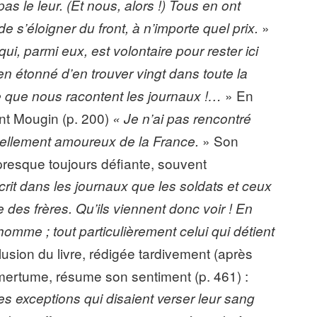
s le leur. (Et nous, alors !) Tous en ont
»
e s’éloigner du front, à n’importe quel prix.
, parmi eux, est volontaire pour rester ici
ien étonné d’en trouver vingt dans toute la
» En
e que nous racontent les journaux !…
ent Mougin (p. 200)
« Je n’ai pas rencontré
» Son
éellement amoureux de la France.
t presque toujours défiante, souvent
rit dans les journaux que les soldats et ceux
es frères. Qu’ils viennent donc voir ! En
’homme ; tout particulièrement celui qui détient
sion du livre, rédigée tardivement (après
ertume, résume son sentiment (p. 461) :
es exceptions qui disaient verser leur sang