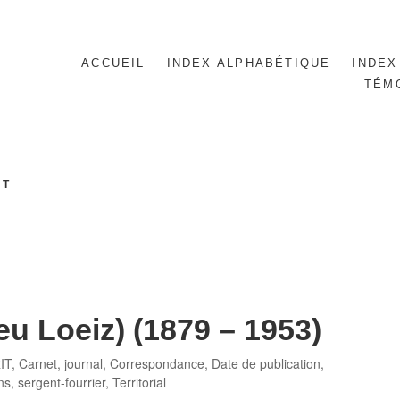
ACCUEIL
INDEX ALPHABÉTIQUE
INDEX
TÉM
NT
eu Loeiz) (1879 – 1953)
IT
,
Carnet, journal
,
Correspondance
,
Date de publication
,
ns
,
sergent-fourrier
,
Territorial