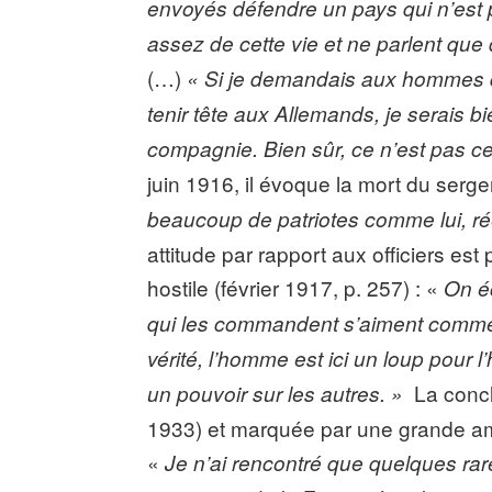
envoyés défendre un pays qui n’est pa
assez de cette vie et ne parlent que d
(…)
« Si je demandais aux hommes qui
tenir tête aux Allemands, je serais b
compagnie. Bien sûr, ce n’est pas c
juin 1916, il évoque la mort du serg
beaucoup de patriotes comme lui, r
attitude par rapport aux officiers es
hostile (février 1917, p. 257) : «
On éc
qui les commandent s’aiment comme d
vérité, l’homme est ici un loup pour l
La conclu
un pouvoir sur les autres. »
1933) et marquée par une grande am
«
Je n’ai rencontré que quelques rar