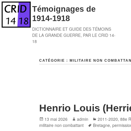
Skip
Témoignages de
to
1914-1918
content
DICTIONNAIRE ET GUIDE DES TÉMOINS
DE LA GRANDE GUERRE, PAR LE CRID 14-
18
CATÉGORIE :
MILITAIRE NON COMBATTA
Henrio Louis (Herri
Posted
Author
Categories
13 mai 2026
admin
2011-2020
,
88e R
on
Tags
militaire non combattant
Bretagne
,
permissio