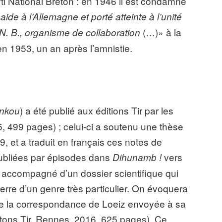
ti National Breton : en 1946 il est condamné
de à l’Allemagne et porté atteinte à l’unité
(…)» à la
. N. B., organisme de collaboration
en 1953, un an après l’amnistie.
) a été publié aux éditions Tir par les
nkou
, 499 pages) ; celui-ci a soutenu une thèse
, et a traduit en français ces notes de
 publiées par épisodes dans
vers
Dihunamb !
t accompagné d’un dossier scientifique qui
erre d’un genre très particulier. On évoquera
 de la correspondance de Loeiz envoyée à sa
itons Tir, Rennes, 2016, 625 pages). Ce