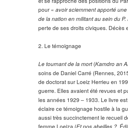
et se rapproche des positions du Par
pour «
avoir sciemment apporté une ai
de la nation en militant au sein du P
perte de ses droits civiques. Décès 
2. Le témoignage
(
Le tournant de la mort
Kamdro an A
soins de Daniel Carré (Rennes, 2015
de doctorat sur Loeiz Herrieu en 1999
guerre. Elles avaient été revues et
les années 1929 – 1933. Le livre es
éclaire ce témoignage hostile à la gu
aussi très succinctement le recueil
femme Loeiza (
, Éd
Et nos abeilles ?