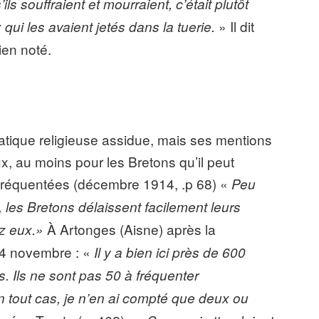
ls souffraient et mourraient, c’était plutôt
» Il dit
qui les avaient jetés dans la tuerie.
bien noté.
tique religieuse assidue, mais ses mentions
ux, au moins pour les Bretons qu’il peut
fréquentées (décembre 1914, .p 68) «
Peu
 les Bretons délaissent facilement leurs
À Artonges (Aisne) après la
ez eux.»
e 4 novembre : «
Il y a bien ici près de 600
us. Ils ne sont pas 50 à fréquenter
en tout cas, je n’en ai compté que deux ou