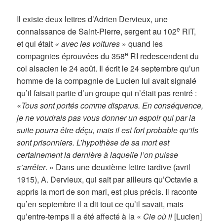
Il existe deux lettres d’Adrien Dervieux, une
e
connaissance de Saint-Pierre, sergent au 102
RIT,
et qui était
« avec les voitures
» quand les
e
compagnies éprouvées du 358
RI redescendent du
col alsacien le 24 août. Il écrit le 24 septembre qu’un
homme de la compagnie de Lucien lui avait signalé
qu’il faisait partie d’un groupe qui n’était pas rentré :
«
Tous sont portés comme disparus. En conséquence,
je ne voudrais pas vous donner un espoir qui par la
suite pourra être déçu, mais il est fort probable qu’ils
sont prisonniers. L’hypothèse de sa mort est
certainement la dernière à laquelle l’on puisse
s’arrêter
. » Dans une deuxième lettre tardive (avril
1915), A. Dervieux, qui sait par ailleurs qu’Octavie a
appris la mort de son mari, est plus précis. Il raconte
qu’en septembre il a dit tout ce qu’il savait, mais
qu’entre-temps il a été affecté à la «
Cie où il
[Lucien]