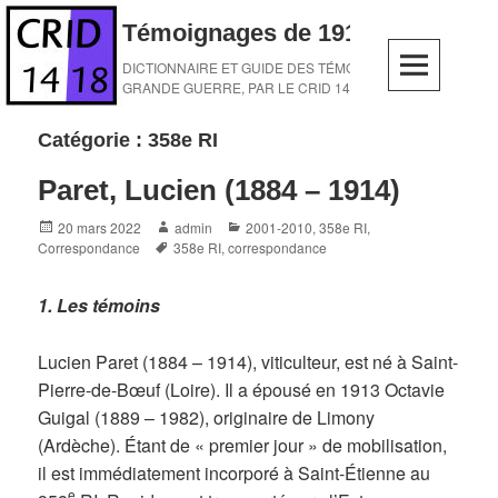
Skip
Témoignages de 1914-1918
to
content
DICTIONNAIRE ET GUIDE DES TÉMOINS DE LA
GRANDE GUERRE, PAR LE CRID 14-18
Catégorie :
358e RI
Paret, Lucien (1884 – 1914)
Posted
Author
Categories
20 mars 2022
admin
2001-2010
,
358e RI
,
on
Tags
Correspondance
358e RI
,
correspondance
1. Les témoins
Lucien Paret (1884 – 1914), viticulteur, est né à Saint-
Pierre-de-Bœuf (Loire). Il a épousé en 1913 Octavie
Guigal (1889 – 1982), originaire de Limony
(Ardèche). Étant de « premier jour » de mobilisation,
il est immédiatement incorporé à Saint-Étienne au
e