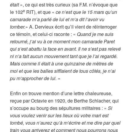
était
», ce qui est très curieux (sa F.M. n’évoque que
e
le 102
RIT), et que «
ce n’est que le 15 mars qu’un
camarade m’a parlé de lui et m’a dit l’avoir vu
tomber.
» A. Dervieux écrit qu’il vient de réinterroger
ce témoin, et celui-ci raconte : «
Quand je me suis
retourné, j’ai vu à ce moment mon camarade Paret
qui s’est abattu la face en avant. Il ne s’est pas relevé
ni n’a fait aucun mouvement tant que je l’ai regardé.
Mais comme il était à une quinzaine de mètres de
moi et que les balles sifflaient de tous côtés, je n’ai
pu m’approcher de lui.
»
Enfin on trouve mention d’une lettre chaleureuse,
reçue par Octavie en 1920, de Berthe Schlacher, qui
s’occupe au bourg des sépultures militaires : «
Si
vous voulez venir sur les lieux où votre mari est
tombé, vous n’aurez qu’à m’écrire et me dire par quel
train vous arriverez et comment nous pourrons nous