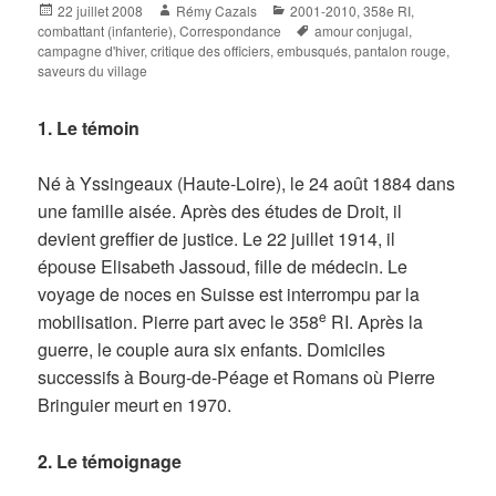
Posted
Author
Categories
22 juillet 2008
Rémy Cazals
2001-2010
,
358e RI
,
on
Tags
combattant (infanterie)
,
Correspondance
amour conjugal
,
campagne d'hiver
,
critique des officiers
,
embusqués
,
pantalon rouge
,
saveurs du village
1. Le témoin
Né à Yssingeaux (Haute-Loire), le 24 août 1884 dans
une famille aisée. Après des études de Droit, il
devient greffier de justice. Le 22 juillet 1914, il
épouse Elisabeth Jassoud, fille de médecin. Le
voyage de noces en Suisse est interrompu par la
e
mobilisation. Pierre part avec le 358
RI. Après la
guerre, le couple aura six enfants. Domiciles
successifs à Bourg-de-Péage et Romans où Pierre
Bringuier meurt en 1970.
2. Le témoignage