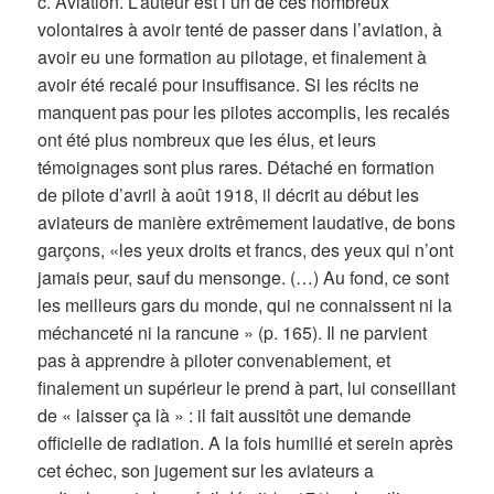
c. Aviation. L’auteur est l’un de ces nombreux
volontaires à avoir tenté de passer dans l’aviation, à
avoir eu une formation au pilotage, et finalement à
avoir été recalé pour insuffisance. Si les récits ne
manquent pas pour les pilotes accomplis, les recalés
ont été plus nombreux que les élus, et leurs
témoignages sont plus rares. Détaché en formation
de pilote d’avril à août 1918, il décrit au début les
aviateurs de manière extrêmement laudative, de bons
garçons, «les yeux droits et francs, des yeux qui n’ont
jamais peur, sauf du mensonge. (…) Au fond, ce sont
les meilleurs gars du monde, qui ne connaissent ni la
méchanceté ni la rancune » (p. 165). Il ne parvient
pas à apprendre à piloter convenablement, et
finalement un supérieur le prend à part, lui conseillant
de « laisser ça là » : il fait aussitôt une demande
officielle de radiation. A la fois humilié et serein après
cet échec, son jugement sur les aviateurs a