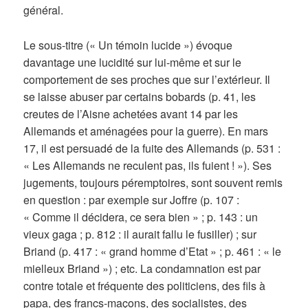
général.
Le sous-titre (« Un témoin lucide ») évoque
davantage une lucidité sur lui-même et sur le
comportement de ses proches que sur l’extérieur. Il
se laisse abuser par certains bobards (p. 41, les
creutes de l’Aisne achetées avant 14 par les
Allemands et aménagées pour la guerre). En mars
17, il est persuadé de la fuite des Allemands (p. 531 :
« Les Allemands ne reculent pas, ils fuient ! »). Ses
jugements, toujours péremptoires, sont souvent remis
en question : par exemple sur Joffre (p. 107 :
« Comme il décidera, ce sera bien » ; p. 143 : un
vieux gaga ; p. 812 : il aurait fallu le fusiller) ; sur
Briand (p. 417 : « grand homme d’Etat » ; p. 461 : « le
mielleux Briand ») ; etc. La condamnation est par
contre totale et fréquente des politiciens, des fils à
papa, des francs-maçons, des socialistes, des