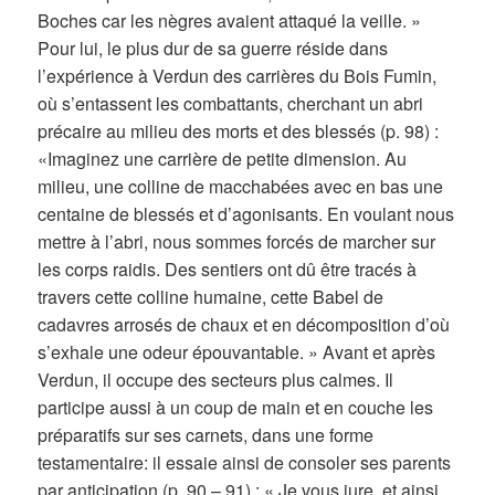
Boches car les nègres avaient attaqué la veille. »
Pour lui, le plus dur de sa guerre réside dans
l’expérience à Verdun des carrières du Bois Fumin,
où s’entassent les combattants, cherchant un abri
précaire au milieu des morts et des blessés (p. 98) :
«Imaginez une carrière de petite dimension. Au
milieu, une colline de macchabées avec en bas une
centaine de blessés et d’agonisants. En voulant nous
mettre à l’abri, nous sommes forcés de marcher sur
les corps raidis. Des sentiers ont dû être tracés à
travers cette colline humaine, cette Babel de
cadavres arrosés de chaux et en décomposition d’où
s’exhale une odeur épouvantable. » Avant et après
Verdun, il occupe des secteurs plus calmes. Il
participe aussi à un coup de main et en couche les
préparatifs sur ses carnets, dans une forme
testamentaire: il essaie ainsi de consoler ses parents
par anticipation (p. 90 – 91) : « Je vous jure, et ainsi