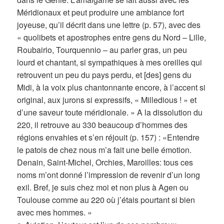
Méridionaux et peut produire une ambiance fort
joyeuse, qu’il décrit dans une lettre (p. 57), avec des
« quolibets et apostrophes entre gens du Nord – Lille,
Roubairio, Tourquennio – au parler gras, un peu
lourd et chantant, si sympathiques à mes oreilles qui
retrouvent un peu du pays perdu, et [des] gens du
Midi, à la voix plus chantonnante encore, à l’accent si
original, aux jurons si expressifs, « Milledious ! » et
d’une saveur toute méridionale. » A la dissolution du
220, il retrouve au 330 beaucoup d’hommes des
régions envahies et s’en réjouit (p. 157) : «Entendre
le patois de chez nous m’a fait une belle émotion.
Denain, Saint-Michel, Orchies, Maroilles: tous ces
noms m’ont donné l’impression de revenir d’un long
exil. Bref, je suis chez moi et non plus à Agen ou
Toulouse comme au 220 où j’étais pourtant si bien
avec mes hommes. »