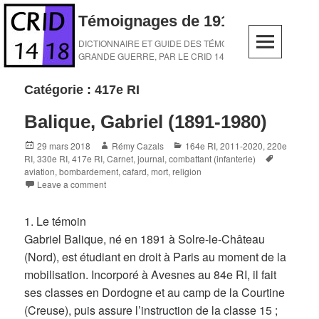
Skip
Témoignages de 1914-1918
to
content
DICTIONNAIRE ET GUIDE DES TÉMOINS DE LA
GRANDE GUERRE, PAR LE CRID 14-18
Catégorie :
417e RI
Balique, Gabriel (1891-1980)
Posted
Author
Categories
29 mars 2018
Rémy Cazals
164e RI
,
2011-2020
,
220e
on
Tags
RI
,
330e RI
,
417e RI
,
Carnet, journal
,
combattant (infanterie)
aviation
,
bombardement
,
cafard
,
mort
,
religion
Leave a comment
1. Le témoin
Gabriel Balique, né en 1891 à Solre-le-Château
(Nord), est étudiant en droit à Paris au moment de la
mobilisation. Incorporé à Avesnes au 84e RI, il fait
ses classes en Dordogne et au camp de la Courtine
(Creuse), puis assure l’instruction de la classe 15 ;