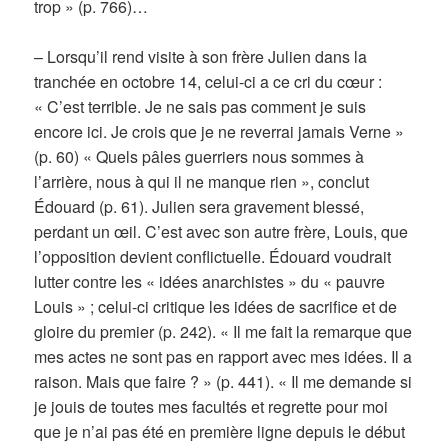
trop » (p. 766)…
– Lorsqu’il rend visite à son frère Julien dans la
tranchée en octobre 14, celui-ci a ce cri du cœur :
« C’est terrible. Je ne sais pas comment je suis
encore ici. Je crois que je ne reverrai jamais Verne »
(p. 60) « Quels pâles guerriers nous sommes à
l’arrière, nous à qui il ne manque rien », conclut
Édouard (p. 61). Julien sera gravement blessé,
perdant un œil. C’est avec son autre frère, Louis, que
l’opposition devient conflictuelle. Édouard voudrait
lutter contre les « idées anarchistes » du « pauvre
Louis » ; celui-ci critique les idées de sacrifice et de
gloire du premier (p. 242). « Il me fait la remarque que
mes actes ne sont pas en rapport avec mes idées. Il a
raison. Mais que faire ? » (p. 441). « Il me demande si
je jouis de toutes mes facultés et regrette pour moi
que je n’ai pas été en première ligne depuis le début