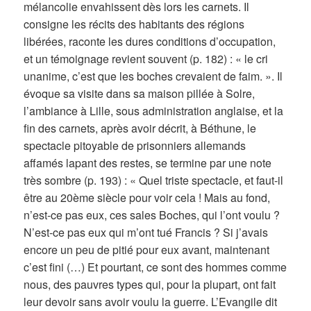
mélancolie envahissent dès lors les carnets. Il
consigne les récits des habitants des régions
libérées, raconte les dures conditions d’occupation,
et un témoignage revient souvent (p. 182) : « le cri
unanime, c’est que les boches crevaient de faim. ». Il
évoque sa visite dans sa maison pillée à Solre,
l’ambiance à Lille, sous administration anglaise, et la
fin des carnets, après avoir décrit, à Béthune, le
spectacle pitoyable de prisonniers allemands
affamés lapant des restes, se termine par une note
très sombre (p. 193) : « Quel triste spectacle, et faut-il
être au 20ème siècle pour voir cela ! Mais au fond,
n’est-ce pas eux, ces sales Boches, qui l’ont voulu ?
N’est-ce pas eux qui m’ont tué Francis ? Si j’avais
encore un peu de pitié pour eux avant, maintenant
c’est fini (…) Et pourtant, ce sont des hommes comme
nous, des pauvres types qui, pour la plupart, ont fait
leur devoir sans avoir voulu la guerre. L’Evangile dit