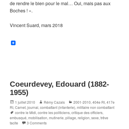
de rendre le bien pour le mal… Oui, mais pas aux
Boches ! ».
Vincent Suard, mars 2018
Coeurdevey, Edouard (1882-
1955)
Posted
Author
Categories
1 juillet 2010
Rémy Cazals
2001-2010
,
404e RI
,
417e
on
RI
,
Carnet, journal
,
combattant (infanterie)
,
militaire non combattant
Tags
contre le Midi
,
contre les politiciens
,
critique des officiers
,
embusqué
,
mobilisation
,
mutinerie
,
pillage
,
religion
,
sexe
,
trêve
tacite
3 Comments