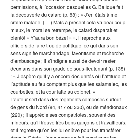
permissions, à l’occasion desquelles G. Balique fait
la découverte du cafard (p. 88) : « J’en étais à me
croire malade. (….) Mais à présent cela va beaucoup
mieux, le moral se retrempe, le cafard disparaît et
bientôt « Y’aura bon bézef » ». Il reproche aux
officiers de faire trop de politique, ce qui dans son
sens signifie marchandage, favoritisme et recherche
d’embuscage ; il s’indigne aussi de devoir rester
deux ans dans son grade de sous-lieutenant (p. 138)
: « J’espère qu’il y a encore des unités où l’attitude et
l’aptitude au feu comptent plus que les salamalec, les
courbettes, et la cour faite au colonel. »
L’auteur sert dans des régiments composés surtout
de gens du Nord (84, 417 ou 330), ou de méridionaux
(220) ; il apprécie ses compatriotes, souvent des
mineurs, qu’il trouve très bons garçons et travailleurs,
et il regrette qu’on les lui enlève pour les transférer
dans le Génie. L’amalgame se fait aussi avec les