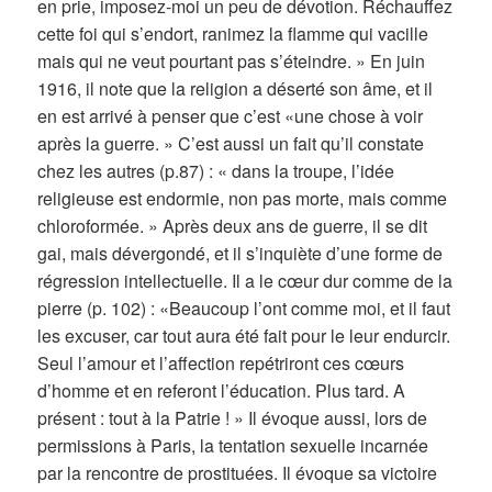
en prie, imposez-moi un peu de dévotion. Réchauffez
cette foi qui s’endort, ranimez la flamme qui vacille
mais qui ne veut pourtant pas s’éteindre. » En juin
1916, il note que la religion a déserté son âme, et il
en est arrivé à penser que c’est «une chose à voir
après la guerre. » C’est aussi un fait qu’il constate
chez les autres (p.87) : « dans la troupe, l’idée
religieuse est endormie, non pas morte, mais comme
chloroformée. » Après deux ans de guerre, il se dit
gai, mais dévergondé, et il s’inquiète d’une forme de
régression intellectuelle. Il a le cœur dur comme de la
pierre (p. 102) : «Beaucoup l’ont comme moi, et il faut
les excuser, car tout aura été fait pour le leur endurcir.
Seul l’amour et l’affection repétriront ces cœurs
d’homme et en referont l’éducation. Plus tard. A
présent : tout à la Patrie ! » Il évoque aussi, lors de
permissions à Paris, la tentation sexuelle incarnée
par la rencontre de prostituées. Il évoque sa victoire