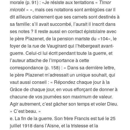
morale (p. 91) : «Je résiste aux tentations «
Timor
microbi
» », mais ces notations sont ambigües car il
dit ailleurs clairement que ses carnets sont destinés à
sa famille: s’il avait succombé, l’aurait il inscrit dans
ses notes ? Il reste aussi en contact épistolaire avec
le père Plazenet, de la pension mariste du «104», le
foyer de la rue de Vaugirard qui l’hébergeait avant-
guerre. Celui-ci lui écrit pendant toute la guerre, et
l’auteur attache de l’importance à cette
correspondance (p. 158) : « Dans sa dernière lettre,
le père Plazenet m’adressait un unique souhait, qui
vaut aussi conseil : « Répondez chaque jour à la
Grâce de chaque jour, en vous efforçant de donner à
chacune de vos journées son maximum de valeur.
Agir autrement, c’est gâcher son temps et voler Dieu.
» C’est beau. »
e. La fin de la guerre. Son frère Francis est tué le 25
juillet 1918 dans l’Aisne, et la tristesse et la