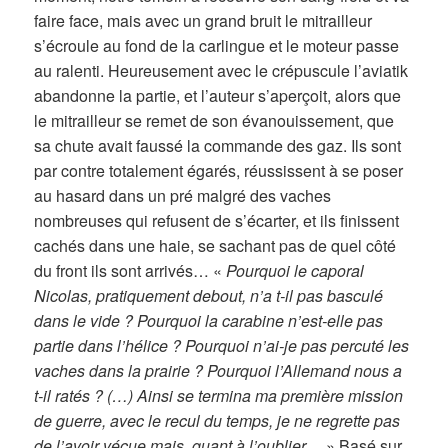
faire face, mais avec un grand bruit le mitrailleur
s’écroule au fond de la carlingue et le moteur passe
au ralenti. Heureusement avec le crépuscule l’aviatik
abandonne la partie, et l’auteur s’aperçoit, alors que
le mitrailleur se remet de son évanouissement, que
sa chute avait faussé la commande des gaz. Ils sont
par contre totalement égarés, réussissent à se poser
au hasard dans un pré malgré des vaches
nombreuses qui refusent de s’écarter, et ils finissent
cachés dans une haie, se sachant pas de quel côté
du front ils sont arrivés… «
Pourquoi le caporal
Nicolas, pratiquement debout, n’a t-il pas basculé
dans le vide ? Pourquoi la carabine n’est-elle pas
partie dans l’hélice ? Pourquoi n’ai-je pas percuté les
vaches dans la prairie ? Pourquoi l’Allemand nous a
t-il ratés ? (…) Ainsi se termina ma première mission
de guerre, avec le recul du temps, je ne regrette pas
de l’avoir vécue mais, quant à l’oublier…
» Basé sur