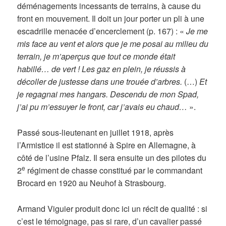
déménagements incessants de terrains, à cause du
front en mouvement. Il doit un jour porter un pli à une
escadrille menacée d’encerclement (p. 167) : «
Je me
mis face au vent et alors que je me posai au milieu du
terrain, je m’aperçus que tout ce monde était
habillé… de vert ! Les gaz en plein, je réussis à
décoller de justesse dans une trouée d’arbres.
(…)
Et
je regagnai mes hangars. Descendu de mon Spad,
j’ai pu m’essuyer le front, car j’avais eu chaud…
».
Passé sous-lieutenant en juillet 1918, après
l’Armistice il est stationné à Spire en Allemagne, à
côté de l’usine Pfalz. Il sera ensuite un des pilotes du
e
2
régiment de chasse constitué par le commandant
Brocard en 1920 au Neuhof à Strasbourg.
Armand Viguier produit donc ici un récit de qualité : si
c’est le témoignage, pas si rare, d’un cavalier passé