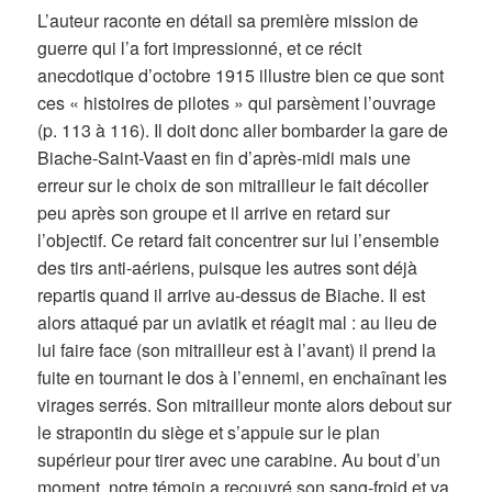
L’auteur raconte en détail sa première mission de
guerre qui l’a fort impressionné, et ce récit
anecdotique d’octobre 1915 illustre bien ce que sont
ces « histoires de pilotes » qui parsèment l’ouvrage
(p. 113 à 116). Il doit donc aller bombarder la gare de
Biache-Saint-Vaast en fin d’après-midi mais une
erreur sur le choix de son mitrailleur le fait décoller
peu après son groupe et il arrive en retard sur
l’objectif. Ce retard fait concentrer sur lui l’ensemble
des tirs anti-aériens, puisque les autres sont déjà
repartis quand il arrive au-dessus de Biache. Il est
alors attaqué par un aviatik et réagit mal : au lieu de
lui faire face (son mitrailleur est à l’avant) il prend la
fuite en tournant le dos à l’ennemi, en enchaînant les
virages serrés. Son mitrailleur monte alors debout sur
le strapontin du siège et s’appuie sur le plan
supérieur pour tirer avec une carabine. Au bout d’un
moment, notre témoin a recouvré son sang-froid et va