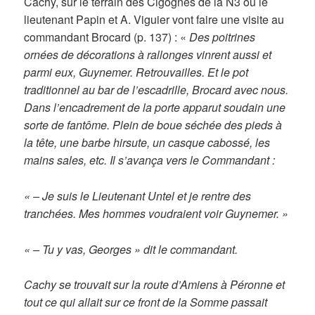
Cachy, sur le terrain des Cigognes de la N3 où le
lieutenant Papin et A. Viguier vont faire une visite au
commandant Brocard (p. 137) : «
Des poitrines
ornées de décorations à rallonges vinrent aussi et
parmi eux, Guynemer. Retrouvailles. Et le pot
traditionnel au bar de l’escadrille, Brocard avec nous.
Dans l’encadrement de la porte apparut soudain une
sorte de fantôme. Plein de boue séchée des pieds à
la tête, une barbe hirsute, un casque cabossé, les
mains sales, etc. Il s’avança vers le Commandant :
« – Je suis le Lieutenant Untel et je rentre des
tranchées. Mes hommes voudraient voir Guynemer. »
« – Tu y vas, Georges » dit le commandant.
Cachy se trouvait sur la route d’Amiens à Péronne et
tout ce qui allait sur ce front de la Somme passait