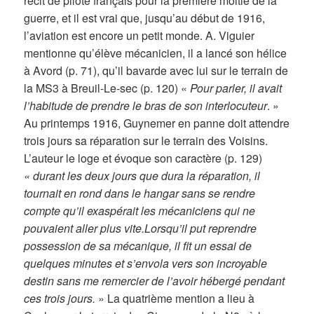
récit de pilote français pour la première moitié de la
guerre, et il est vrai que, jusqu’au début de 1916,
l’aviation est encore un petit monde. A. Viguier
mentionne qu’élève mécanicien, il a lancé son hélice
à Avord (p. 71), qu’il bavarde avec lui sur le terrain de
la MS3 à Breuil-Le-sec (p. 120) «
Pour parler, il avait
l’habitude de prendre le bras de son interlocuteur
. »
Au printemps 1916, Guynemer en panne doit attendre
trois jours sa réparation sur le terrain des Voisins.
L’auteur le loge et évoque son caractère (p. 129)
« durant les deux jours que dura la réparation, il
tournait en rond dans le hangar sans se rendre
compte qu’il exaspérait les mécaniciens qui ne
pouvaient aller plus vite.
Lorsqu’il put reprendre
possession de sa mécanique, il fit un essai de
quelques minutes et s’envola vers son incroyable
destin sans me remercier de l’avoir hébergé pendant
ces trois jours.
» La quatrième mention a lieu à