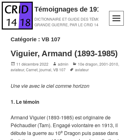
Skip
Témoignages de 1914-1918
to
content
DICTIONNAIRE ET GUIDE DES TÉMOINS DE LA
GRANDE GUERRE, PAR LE CRID 14-18
Catégorie :
VB 107
Viguier, Armand (1893-1985)
Posted
Author
Categories
11 décembre 2022
admin
10e dragon
,
2001-2010
,
on
Tags
aviateur
,
Carnet, journal
,
VB 107
aviateur
Une vie avec le ciel comme horizon
1. Le témoin
Armand Viguier (1893-1985) est originaire de
Péchaudier (Tarn). Engagé volontaire en 1913, il
e
débute la guerre au 10
Dragon puis passe dans