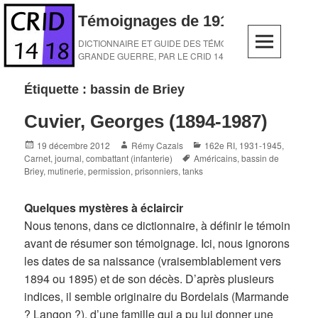
Skip
Témoignages de 1914-1918
to
content
DICTIONNAIRE ET GUIDE DES TÉMOINS DE LA
GRANDE GUERRE, PAR LE CRID 14-18
Étiquette :
bassin de Briey
Cuvier, Georges (1894-1987)
Posted
Author
Categories
19 décembre 2012
Rémy Cazals
162e RI
,
1931-1945
,
on
Tags
Carnet, journal
,
combattant (infanterie)
Américains
,
bassin de
Briey
,
mutinerie
,
permission
,
prisonniers
,
tanks
Quelques mystères à éclaircir
Nous tenons, dans ce dictionnaire, à définir le témoin
avant de résumer son témoignage. Ici, nous ignorons
les dates de sa naissance (vraisemblablement vers
1894 ou 1895) et de son décès. D’après plusieurs
indices, il semble originaire du Bordelais (Marmande
? Langon ?), d’une famille qui a pu lui donner une