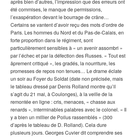
après bien d’autres, l’impression que des erreurs ont
été commises, le manque de permissions,
l’exaspération devant le bourrage de crâne…
Certains se vantent d’avoir reçu des mots d’ordre de
Paris. Les hommes du Nord et du Pas-de-Calais, en
forte proportion dans le régiment, sont
particulièrement sensibles à « un avenir assombri »
par l’échec et par la défection des Russes. « Tout est
âprement critiqué », les gradés, la nourriture, les
promesses de repos non tenues… Le drame éclate
un soir au Foyer du Soldat (date non précisée, mais
le tableau dressé par Denis Rolland montre qu’il
s’agit du 21 mai, à Coulonges), à la veille de la
remontée en ligne : cris, menaces, « chasse aux
renards », interminables palabres avec le colonel. « Il
y a bien un millier de Poilus rassemblés » (300
d’après le tableau de D. Rolland). Cela dure
plusieurs jours. Georges Cuvier dit comprendre ses