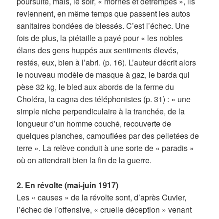
poursuite, mais, le soir, « mornes et détrempés », ils
reviennent, en même temps que passent les autos
sanitaires bondées de blessés. C’est l’échec. Une
fois de plus, la piétaille a payé pour « les nobles
élans des gens huppés aux sentiments élevés,
restés, eux, bien à l’abri. (p. 16). L’auteur décrit alors
le nouveau modèle de masque à gaz, le barda qui
pèse 32 kg, le bled aux abords de la ferme du
Choléra, la cagna des téléphonistes (p. 31) : « une
simple niche perpendiculaire à la tranchée, de la
longueur d’un homme couché, recouverte de
quelques planches, camouflées par des pelletées de
terre ». La relève conduit à une sorte de « paradis »
où on attendrait bien la fin de la guerre.
2. En révolte (mai-juin 1917)
Les « causes » de la révolte sont, d’après Cuvier,
l’échec de l’offensive, « cruelle déception » venant