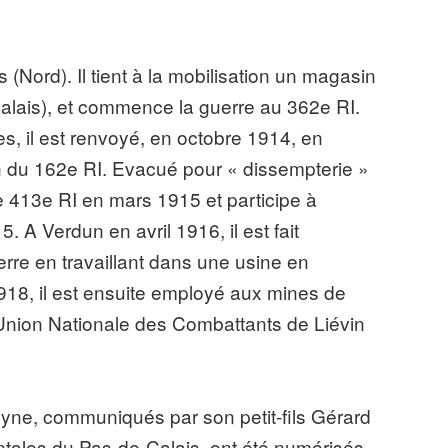
(Nord). Il tient à la mobilisation un magasin
Calais), et commence la guerre au 362e RI.
res, il est renvoyé, en octobre 1914, en
on du 162e RI. Evacué pour « dissempterie »
 le 413e RI en mars 1915 et participe à
. A Verdun en avril 1916, il est fait
uerre en travaillant dans une usine en
18, il est ensuite employé aux mines de
l’Union Nationale des Combattants de Liévin
yne, communiqués par son petit-fils Gérard
ales du Pas-de-Calais, ont été numérisés,