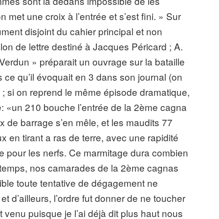
ommes sont là dedans impossible de les
 met une croix à l’entrée et s’est fini. » Sur
ment disjoint du cahier principal et non
llon de lettre destiné à Jacques Péricard ; A.
erdun » préparait un ouvrage sur la bataille
ges ce qu’il évoquait en 3 dans son journal (on
e) ; si on reprend le même épisode dramatique,
dèle: «un 210 bouche l’entrée de la 2ème cagna
 de barrage s’en mêle, et les maudits 77
x en tirant a ras de terre, avec une rapidité
le pour les nerfs. Ce marmitage dura combien
e temps, nos camarades de la 2ème cagnas
rible toute tentative de dégagement ne
 et d’ailleurs, l’ordre fut donner de ne toucher
t venu puisque je l’ai déjà dit plus haut nous