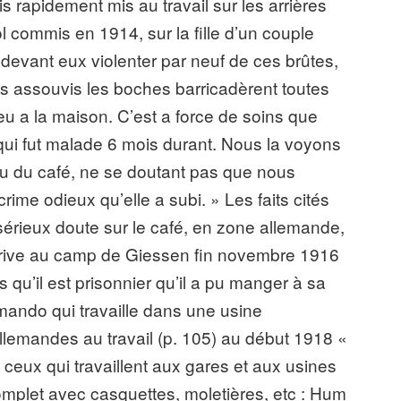
s rapidement mis au travail sur les arrières
l commis en 1914, sur la fille d’un couple
 fut devant eux violenter par neuf de ces brûtes,
les assouvis les boches barricadèrent toutes
 feu a la maison. C’est a force de soins que
qui fut malade 6 mois durant. Nous la voyons
 ou du café, ne se doutant pas que nous
me odieux qu’elle a subi. » Les faits cités
 sérieux doute sur le café, en zone allemande,
 arrive au camp de Giessen fin novembre 1916
is qu’il est prisonnier qu’il a pu manger à sa
ando qui travaille dans une usine
allemandes au travail (p. 105) au début 1918 «
ceux qui travaillent aux gares et aux usines
omplet avec casquettes, moletières, etc : Hum