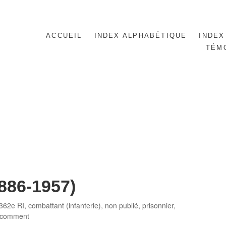
ACCUEIL
INDEX ALPHABÉTIQUE
INDEX
TÉM
886-1957)
es
362e RI
,
combattant (infanterie)
,
non publié
,
prisonnier
,
 comment