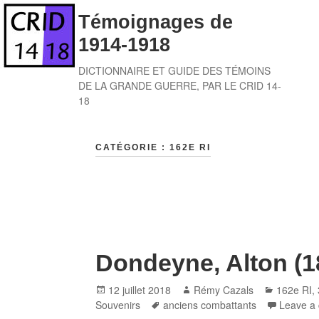
Skip
Témoignages de
to
1914-1918
content
DICTIONNAIRE ET GUIDE DES TÉMOINS
DE LA GRANDE GUERRE, PAR LE CRID 14-
18
CATÉGORIE :
162E RI
Dondeyne, Alton (1
Posted
Author
Categori
12 juillet 2018
Rémy Cazals
162e RI
,
on
Tags
Souvenirs
anciens combattants
Leave a