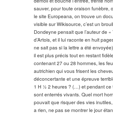
démoli et bouche l’entrée, trente h
sauver, pour toute oraison funèbre, on
le site Europeana, on trouve un docu
visible sur Wikisource, c’est un broui
Dondeyne pensait que l’auteur de « V
d’Artois, et il lui raconte en huit pa
ne sait pas si la lettre a été envoyé
il est plus précis tout en restant fi
contenant 27 ou 28 hommes, les feux
autrichien qui vous frisent les cheveu
déconcertante et une épreuve terrib
1 H ½ 2 heures ? (…) et pendant c
sont enterrés vivants. Quel mort hor
pouvait que risquer des vies inutiles,
a rien, ne pas se montrer le jour étan