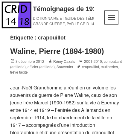
Skip
Témoignages de 1914-1918
to
content
DICTIONNAIRE ET GUIDE DES TÉMOINS DE LA
GRANDE GUERRE, PAR LE CRID 14-18
Étiquette :
crapouillot
Waline, Pierre (1894-1980)
Posted
Author
Categories
3 décembre 2012
Rémy Cazals
2001-2010
,
combattant
on
Tags
(artillerie)
,
officier (artillerie)
,
Souvenirs
crapouillot
,
mutineries
,
trêve tacite
Jean-Noël Grandhomme a réuni en un volume les
souvenirs de guerre de Pierre Waline, ceux de son
jeune frère Marcel (1900-1982) sur la vie à Épernay
entre 1914 et 1919 – l’entrée des Allemands en
septembre 1914, le bombardement de la ville en
1917 – accompagnés d’une introduction
biographique et d’une présentation du crapouillot,