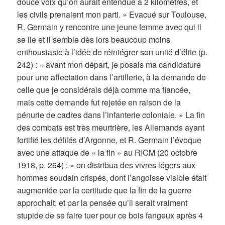
douce voix qu’on aurait entendue à 2 kilomètres, et
les civils prenaient mon parti. » Evacué sur Toulouse,
R. Germain y rencontre une jeune femme avec qui il
se lie et il semble dès lors beaucoup moins
enthousiaste à l’idée de réintégrer son unité d’élite (p.
242) : « avant mon départ, je posais ma candidature
pour une affectation dans l’artillerie, à la demande de
celle que je considérais déjà comme ma fiancée,
mais cette demande fut rejetée en raison de la
pénurie de cadres dans l’infanterie coloniale. » La fin
des combats est très meurtrière, les Allemands ayant
fortifié les défilés d’Argonne, et R. Germain l’évoque
avec une attaque de « la fin » au RICM (20 octobre
1918, p. 264) : « on distribua des vivres légers aux
hommes soudain crispés, dont l’angoisse visible était
augmentée par la certitude que la fin de la guerre
approchait, et par la pensée qu’il serait vraiment
stupide de se faire tuer pour ce bois fangeux après 4