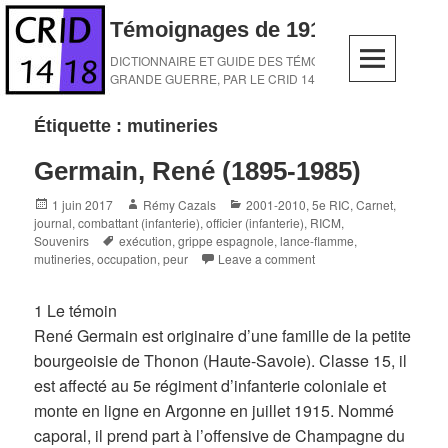
Skip
Témoignages de 1914-1918
to
content
DICTIONNAIRE ET GUIDE DES TÉMOINS DE LA
GRANDE GUERRE, PAR LE CRID 14-18
Étiquette :
mutineries
Germain, René (1895-1985)
Posted
Author
Categories
1 juin 2017
Rémy Cazals
2001-2010
,
5e RIC
,
Carnet,
on
journal
,
combattant (infanterie)
,
officier (infanterie)
,
RICM
,
Tags
Souvenirs
exécution
,
grippe espagnole
,
lance-flamme
,
mutineries
,
occupation
,
peur
Leave a comment
1 Le témoin
René Germain est originaire d’une famille de la petite
bourgeoisie de Thonon (Haute-Savoie). Classe 15, il
est affecté au 5e régiment d’infanterie coloniale et
monte en ligne en Argonne en juillet 1915. Nommé
caporal, il prend part à l’offensive de Champagne du