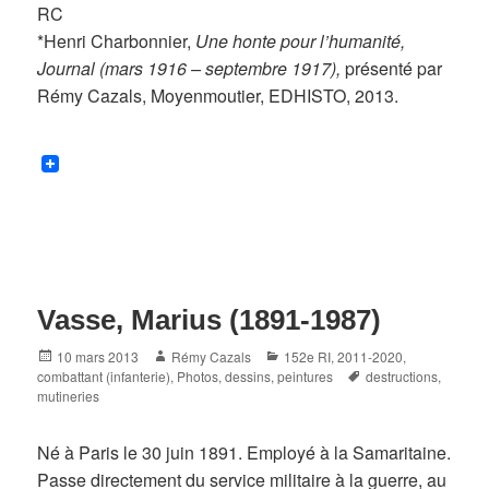
RC
*Henri Charbonnier,
Une honte pour l’humanité,
Journal (mars 1916 – septembre 1917),
présenté par
Rémy Cazals, Moyenmoutier, EDHISTO, 2013.
Vasse, Marius (1891-1987)
Posted
Author
Categories
10 mars 2013
Rémy Cazals
152e RI
,
2011-2020
,
on
Tags
combattant (infanterie)
,
Photos, dessins, peintures
destructions
,
mutineries
Né à Paris le 30 juin 1891. Employé à la Samaritaine.
Passe directement du service militaire à la guerre, au