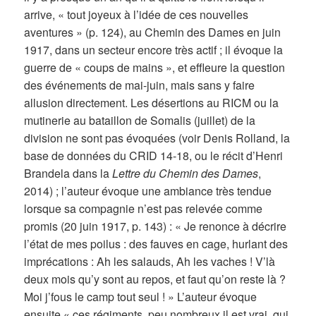
arrive, « tout joyeux à l’idée de ces nouvelles
aventures » (p. 124), au Chemin des Dames en juin
1917, dans un secteur encore très actif ; il évoque la
guerre de « coups de mains », et effleure la question
des événements de mai-juin, mais sans y faire
allusion directement. Les désertions au RICM ou la
mutinerie au bataillon de Somalis (juillet) de la
division ne sont pas évoquées (voir Denis Rolland, la
base de données du CRID 14-18, ou le récit d’Henri
Brandela dans la
Lettre du Chemin des Dames
,
2014) ; l’auteur évoque une ambiance très tendue
lorsque sa compagnie n’est pas relevée comme
promis (20 juin 1917, p. 143) : « Je renonce à décrire
l’état de mes poilus : des fauves en cage, hurlant des
imprécations : Ah les salauds, Ah les vaches ! V’là
deux mois qu’y sont au repos, et faut qu’on reste là ?
Moi j’fous le camp tout seul ! » L’auteur évoque
ensuite « ces régiments, peu nombreux il est vrai, qui