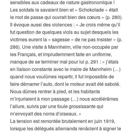
sensibles aux cadeaux de nature gastronomique !
Les soldats le savaient bien et « Schokolade » était
le mot de passe qui ouvrait bien des cœurs » (p. 280).
Il évoque aussi des violences : « Je crois même qu’il
fut question de quelques viols au sujet desquels les
victimes eurent la « sagesse » de ne pas insister » (p.
286). Une visite à Mannheim, ville non-occupée par
les Français, et imprudemment faite en uniforme,
manque de se terminer mal pour lui p. 291 : « j’étais
en liaison constante avec le maire de Mannheim (…)
quand nous voulûmes repartir, il fut impossible de
faire démarrer l’auto, dont le moteur avait été saboté.
Nous dûmes rentrer à pied, et les habitants
m’injuriaient à mon passage (…) nous accélérâmes
l’allure, suivis par une foule grossissante qui
m’envoyait des noms d’oiseaux. »
La tension est remontée brutalement en juin 1919,
lorsque les délégués allemands renâclent à signer le