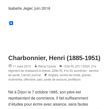
Isabelle Jeger, juin 2016
Charbonnier, Henri (1885-1951)
Posted
Author
Categories
11 mars 2013
Rémy Cazals
133e RI
,
2011-2020
,
21e
on
régiment de chasseurs à cheval
,
229e RI
,
41e DI
,
aumônier - service
Tags
de santé
,
Carnet, journal
Anglais
,
contre les chefs
,
grèves
,
mutineries
,
offensive
,
paix
,
poste de secours
,
profiteurs
Né à Dijon le 7 octobre 1885, son père est
représentant de commerce. Il fait suffisamment
d’études pour écrire avec aisance, sans fautes