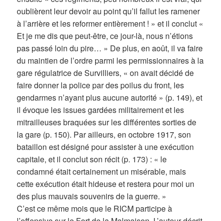
oublièrent leur devoir au point qu’il fallut les ramener
à l’arrière et les reformer entièrement ! » et il conclut «
Et je me dis que peut-être, ce jour-là, nous n’étions
pas passé loin du pire… » De plus, en août, il va faire
du maintien de l’ordre parmi les permissionnaires à la
gare régulatrice de Survilliers, « on avait décidé de
faire donner la police par des poilus du front, les
gendarmes n’ayant plus aucune autorité » (p. 149), et
il évoque les issues gardées militairement et les
mitrailleuses braquées sur les différentes sorties de
la gare (p. 150). Par ailleurs, en octobre 1917, son
bataillon est désigné pour assister à une exécution
capitale, et il conclut son récit (p. 173) : « le
condamné était certainement un misérable, mais
cette exécution était hideuse et restera pour moi un
des plus mauvais souvenirs de la guerre. »
C’est ce même mois que le RICM participe à
l’offensive sur le Fort de la Malmaison. L’auteur décrit