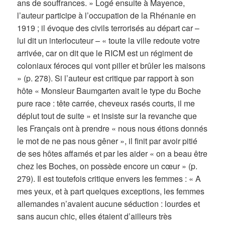
ans de souffrances. » Logé ensuite à Mayence,
l’auteur participe à l’occupation de la Rhénanie en
1919 ; il évoque des civils terrorisés au départ car –
lui dit un interlocuteur – « toute la ville redoute votre
arrivée, car on dit que le RICM est un régiment de
coloniaux féroces qui vont piller et brûler les maisons
» (p. 278). Si l’auteur est critique par rapport à son
hôte « Monsieur Baumgarten avait le type du Boche
pure race : tête carrée, cheveux rasés courts, il me
déplut tout de suite » et insiste sur la revanche que
les Français ont à prendre « nous nous étions donnés
le mot de ne pas nous gêner », il finit par avoir pitié
de ses hôtes affamés et par les aider « on a beau être
chez les Boches, on possède encore un cœur » (p.
279). Il est toutefois critique envers les femmes : « A
mes yeux, et à part quelques exceptions, les femmes
allemandes n’avaient aucune séduction : lourdes et
sans aucun chic, elles étaient d’ailleurs très