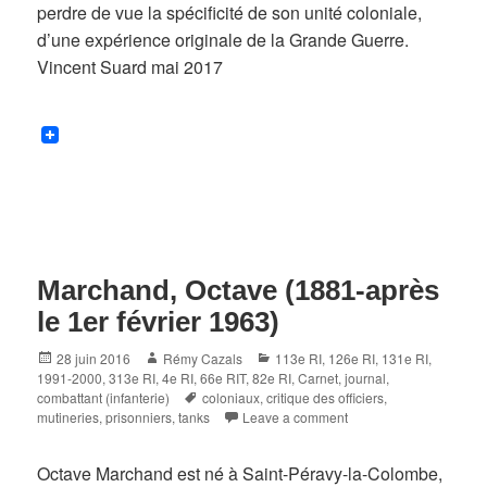
perdre de vue la spécificité de son unité coloniale,
d’une expérience originale de la Grande Guerre.
Vincent Suard mai 2017
Marchand, Octave (1881-après
le 1er février 1963)
Posted
Author
Categories
28 juin 2016
Rémy Cazals
113e RI
,
126e RI
,
131e RI
,
on
1991-2000
,
313e RI
,
4e RI
,
66e RIT
,
82e RI
,
Carnet, journal
,
Tags
combattant (infanterie)
coloniaux
,
critique des officiers
,
mutineries
,
prisonniers
,
tanks
Leave a comment
Octave Marchand est né à Saint-Péravy-la-Colombe,