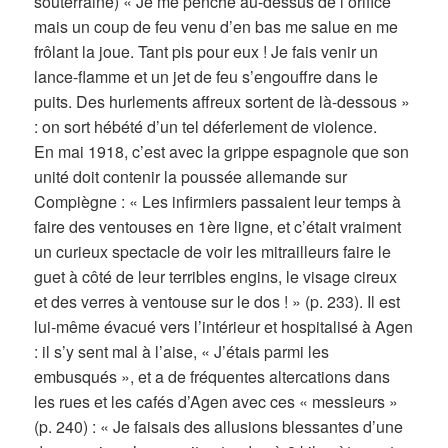
souterraine) « Je me penche au-dessus de l’orifice
mais un coup de feu venu d’en bas me salue en me
frôlant la joue. Tant pis pour eux ! Je fais venir un
lance-flamme et un jet de feu s’engouffre dans le
puits. Des hurlements affreux sortent de là-dessous »
: on sort hébété d’un tel déferlement de violence.
En mai 1918, c’est avec la grippe espagnole que son
unité doit contenir la poussée allemande sur
Compiègne : « Les infirmiers passaient leur temps à
faire des ventouses en 1ère ligne, et c’était vraiment
un curieux spectacle de voir les mitrailleurs faire le
guet à côté de leur terribles engins, le visage cireux
et des verres à ventouse sur le dos ! » (p. 233). Il est
lui-même évacué vers l’intérieur et hospitalisé à Agen
: il s’y sent mal à l’aise, « J’étais parmi les
embusqués », et a de fréquentes altercations dans
les rues et les cafés d’Agen avec ces « messieurs »
(p. 240) : « Je faisais des allusions blessantes d’une