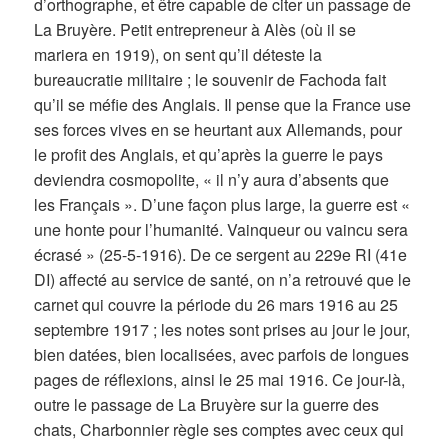
d’orthographe, et être capable de citer un passage de
La Bruyère. Petit entrepreneur à Alès (où il se
mariera en 1919), on sent qu’il déteste la
bureaucratie militaire ; le souvenir de Fachoda fait
qu’il se méfie des Anglais. Il pense que la France use
ses forces vives en se heurtant aux Allemands, pour
le profit des Anglais, et qu’après la guerre le pays
deviendra cosmopolite, « il n’y aura d’absents que
les Français ». D’une façon plus large, la guerre est «
une honte pour l’humanité. Vainqueur ou vaincu sera
écrasé » (25-5-1916). De ce sergent au 229e RI (41e
DI) affecté au service de santé, on n’a retrouvé que le
carnet qui couvre la période du 26 mars 1916 au 25
septembre 1917 ; les notes sont prises au jour le jour,
bien datées, bien localisées, avec parfois de longues
pages de réflexions, ainsi le 25 mai 1916. Ce jour-là,
outre le passage de La Bruyère sur la guerre des
chats, Charbonnier règle ses comptes avec ceux qui