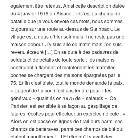
également être retenus. Ainsi cette description datée
du 4 janvier 1915 en Alsace : « C’est du champ de
bataille que je vous envoie ces mots, nous sommes
toujours sur une route au-dessus de Steinback. Le
village est à nous d’hier soir mais il ne reste pas une
maison debout. J’y suis allé ce matin mais j’en suis
revenu écœuré […] On se bute à des cadavres de
soldats et de bétails de toute sorte ; les maisons
continuent à flamber, et maintenant les marmites
boches se chargent des maisons épargnées par le
75. Enfin c’est triste, tout le monde demande la paix.
» L’agent de liaison n’est pas tendre pour « les
généraux » qualifiés en 1975 de « salauds ». Ce
Parisien est sensible à sa façon au gaspillage de
futures récoltes pour effectuer un exercice ridicule : «
Alors on est passé en lignes de tirailleurs parmi ces
champs de betteraves, parmi ces champs de blé qui
étaient magnifiques […] Et dire qu’il y avait des