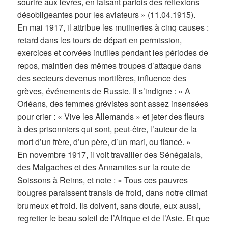
sourire aux lèvres, en faisant parfois des réflexions
désobligeantes pour les aviateurs » (11.04.1915).
En mai 1917, il attribue les mutineries à cinq causes :
retard dans les tours de départ en permission,
exercices et corvées inutiles pendant les périodes de
repos, maintien des mêmes troupes d’attaque dans
des secteurs devenus mortifères, influence des
grèves, événements de Russie. Il s’indigne : « A
Orléans, des femmes grévistes sont assez insensées
pour crier : « Vive les Allemands » et jeter des fleurs
à des prisonniers qui sont, peut-être, l’auteur de la
mort d’un frère, d’un père, d’un mari, ou fiancé. »
En novembre 1917, il voit travailler des Sénégalais,
des Malgaches et des Annamites sur la route de
Soissons à Reims, et note : « Tous ces pauvres
bougres paraissent transis de froid, dans notre climat
brumeux et froid. Ils doivent, sans doute, eux aussi,
regretter le beau soleil de l’Afrique et de l’Asie. Et que