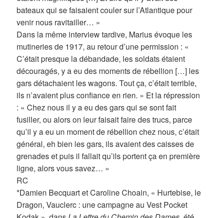
bateaux qui se faisaient couler sur l’Atlantique pour
venir nous ravitailler… »
Dans la même interview tardive, Marius évoque les
mutineries de 1917, au retour d’une permission : «
C’était presque la débandade, les soldats étaient
découragés, y a eu des moments de rébellion […] les
gars détachaient les wagons. Tout ça, c’était terrible,
ils n’avaient plus confiance en rien. » Et la répression
: « Chez nous il y a eu des gars qui se sont fait
fusiller, ou alors on leur faisait faire des trucs, parce
qu’il y a eu un moment de rébellion chez nous, c’était
général, eh bien les gars, ils avaient des caisses de
grenades et puis il fallait qu’ils portent ça en première
ligne, alors vous savez… »
RC
*Damien Becquart et Caroline Choain, « Hurtebise, le
Dragon, Vauclerc : une campagne au Vest Pocket
Kodak », dans
La Lettre du Chemin des Dames
, été