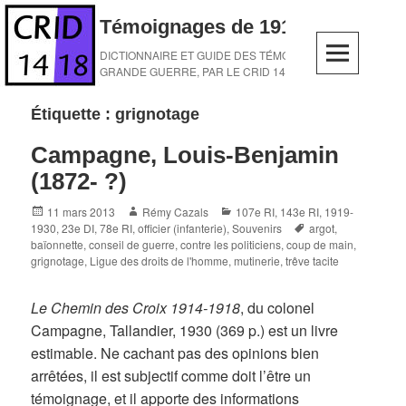
Skip
Témoignages de 1914-1918
to
content
DICTIONNAIRE ET GUIDE DES TÉMOINS DE LA
GRANDE GUERRE, PAR LE CRID 14-18
Étiquette :
grignotage
Campagne, Louis-Benjamin
(1872- ?)
Posted
Author
Categories
11 mars 2013
Rémy Cazals
107e RI
,
143e RI
,
1919-
on
Tags
1930
,
23e DI
,
78e RI
,
officier (infanterie)
,
Souvenirs
argot
,
baïonnette
,
conseil de guerre
,
contre les politiciens
,
coup de main
,
grignotage
,
Ligue des droits de l'homme
,
mutinerie
,
trêve tacite
Le Chemin des Croix 1914-1918
, du colonel
Campagne, Tallandier, 1930 (369 p.) est un livre
estimable. Ne cachant pas des opinions bien
arrêtées, il est subjectif comme doit l’être un
témoignage, et il apporte des informations