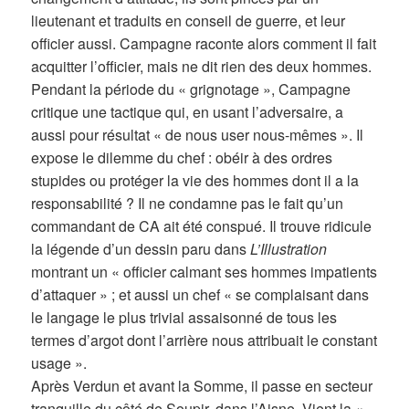
lieutenant et traduits en conseil de guerre, et leur
officier aussi. Campagne raconte alors comment il fait
acquitter l’officier, mais ne dit rien des deux hommes.
Pendant la période du « grignotage », Campagne
critique une tactique qui, en usant l’adversaire, a
aussi pour résultat « de nous user nous-mêmes ». Il
expose le dilemme du chef : obéir à des ordres
stupides ou protéger la vie des hommes dont il a la
responsabilité ? Il ne condamne pas le fait qu’un
commandant de CA ait été conspué. Il trouve ridicule
la légende d’un dessin paru dans
L’Illustration
montrant un « officier calmant ses hommes impatients
d’attaquer » ; et aussi un chef « se complaisant dans
le langage le plus trivial assaisonné de tous les
termes d’argot dont l’arrière nous attribuait le constant
usage ».
Après Verdun et avant la Somme, il passe en secteur
tranquille du côté de Soupir, dans l’Aisne. Vient la «