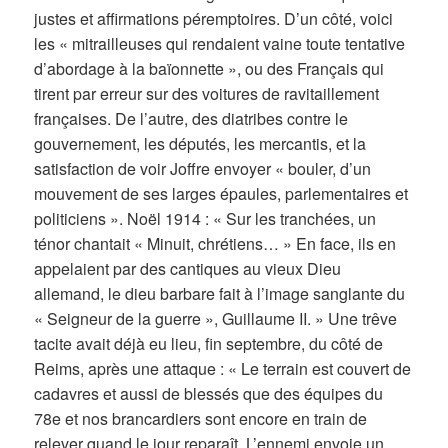
justes et affirmations péremptoires. D’un côté, voici
les « mitrailleuses qui rendaient vaine toute tentative
d’abordage à la baïonnette », ou des Français qui
tirent par erreur sur des voitures de ravitaillement
françaises. De l’autre, des diatribes contre le
gouvernement, les députés, les mercantis, et la
satisfaction de voir Joffre envoyer « bouler, d’un
mouvement de ses larges épaules, parlementaires et
politiciens ». Noël 1914 : « Sur les tranchées, un
ténor chantait « Minuit, chrétiens… » En face, ils en
appelaient par des cantiques au vieux Dieu
allemand, le dieu barbare fait à l’image sanglante du
« Seigneur de la guerre », Guillaume II. » Une trêve
tacite avait déjà eu lieu, fin septembre, du côté de
Reims, après une attaque : « Le terrain est couvert de
cadavres et aussi de blessés que des équipes du
78e et nos brancardiers sont encore en train de
relever quand le jour reparaît. L’ennemi envoie un