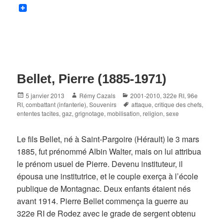
Bellet, Pierre (1885-1971)
Posted
Author
Categories
5 janvier 2013
Rémy Cazals
2001-2010
,
322e RI
,
96e
on
Tags
RI
,
combattant (infanterie)
,
Souvenirs
attaque
,
critique des chefs
,
ententes tacites
,
gaz
,
grignotage
,
mobilisation
,
religion
,
sexe
Le fils Bellet, né à Saint-Pargoire (Hérault) le 3 mars
1885, fut prénommé Albin Walter, mais on lui attribua
le prénom usuel de Pierre. Devenu instituteur, il
épousa une institutrice, et le couple exerça à l’école
publique de Montagnac. Deux enfants étaient nés
avant 1914. Pierre Bellet commença la guerre au
322e RI de Rodez avec le grade de sergent obtenu