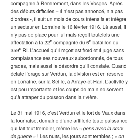
compagnie à Remiremont, dans les Vosges. Après
des débuts difficiles – il n’est pas annoncé, n’a pas
d’ordres -, il suit un mois de cours intensifs et intègre
un secteur en Lorraine le 16 février 1916. Là aussi, il
n’y pas de place pour lui mais reçoit toutefois une
e
e
affectation à la 22
compagnie du 6
bataillon du
e
359
RI. L’accueil qu’il reçoit est froid et il juge sans
complaisance ses nouveaux subordonnés, de tous
grades, mais aussi le désordre qu’il constate. Quand
éclate l’orage sur Verdun, la division est en réserve
en Lorraine, sur la Seille, à Arraye-et-Han. L’activité y
est peu importante et les coups de main ne servent
qu’à attraper du poisson dans la rivière.
Le 31 mai 1916, c’est Verdun et le fort de Vaux dans
la fournaise, domaine d’une artillerie toute puissance
qui fait tout trembler, même les «
gens avec la croix
de guerre
» ! Les nuits, les jours sont terribles ; «
on