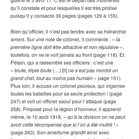
guerre le 3 avril 17. C’est le départ des mutineries
qu’il constate et pour lesquelles il est très prolixe
puisqu’il y consacre 36 pages (pages 129 à 155).
Bien qu’officier, il n’est pas tendre avec sa hiérarchie
amont. Sur une note de colonel, il commente : «
la
première ligne doit être attractive et non répulsive
»,
toutefois, on ne le voit jamais au front (page 118). Et
Pétain, qui a rassemblé ses officiers : c’est une
«
brute, triple brute
(…) [il]
ne s’est pas montré un
grand chef, tout au moins pas humain
» page 151).
Plus loin, il accuse un colonel peureux, qui organise
toutes les batailles pour sa seule protection ! (page
247) et voit un officier saoul pour l’attaque (page
258). Proposé pour la légion d’honneur, il apprend
même, le 10 août 1918, «
qu’à la division on ne peut
avoir cette récompense que si l’on a été mutilé !
»
(page 263). Son amertume grandit ainsi avec