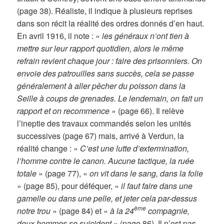
(page 38). Réaliste, il indique à plusieurs reprises
dans son récit la réalité des ordres donnés d’en haut.
En avril 1916, il note : «
les généraux n’ont tien à
mettre sur leur rapport quotidien, alors le même
refrain revient chaque jour : faire des prisonniers. On
envoie des patrouilles sans succès, cela se passe
généralement à aller pêcher du poisson dans la
Seille à coups de grenades. Le lendemain, on fait un
rapport et on recommence
» (page 66). Il relève
l’ineptie des travaux commandés selon les unités
successives (page 67) mais, arrivé à Verdun, la
réalité change : «
C’est une lutte d’extermination,
l’homme contre le canon. Aucune tactique, la ruée
totale
» (page 77), «
on vit dans le sang, dans la folie
» (page 85), pour déféquer, «
il faut faire dans une
gamelle ou dans une pelle, et jeter cela par-dessus
ème
notre trou
» (page 84) et «
à la 24
compagnie,
deux hommes se suicident
» (page 86). Il n’est pas