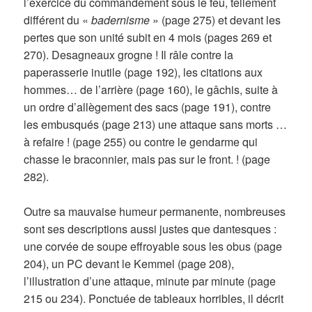
l’exercice du commandement sous le feu, tellement
différent du «
badernisme
» (page 275) et devant les
pertes que son unité subit en 4 mois (pages 269 et
270). Desagneaux grogne ! Il râle contre la
paperasserie inutile (page 192), les citations aux
hommes… de l’arrière (page 160), le gâchis, suite à
un ordre d’allègement des sacs (page 191), contre
les embusqués (page 213) une attaque sans morts …
à refaire ! (page 255) ou contre le gendarme qui
chasse le braconnier, mais pas sur le front. ! (page
282).
Outre sa mauvaise humeur permanente, nombreuses
sont ses descriptions aussi justes que dantesques :
une corvée de soupe effroyable sous les obus (page
204), un PC devant le Kemmel (page 208),
l’illustration d’une attaque, minute par minute (page
215 ou 234). Ponctuée de tableaux horribles, il décrit