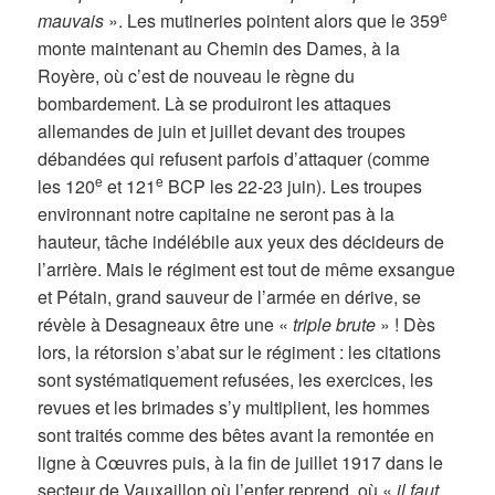
e
mauvais
». Les mutineries pointent alors que le 359
monte maintenant au Chemin des Dames, à la
Royère, où c’est de nouveau le règne du
bombardement. Là se produiront les attaques
allemandes de juin et juillet devant des troupes
débandées qui refusent parfois d’attaquer (comme
e
e
les 120
et 121
BCP les 22-23 juin). Les troupes
environnant notre capitaine ne seront pas à la
hauteur, tâche indélébile aux yeux des décideurs de
l’arrière. Mais le régiment est tout de même exsangue
et Pétain, grand sauveur de l’armée en dérive, se
révèle à Desagneaux être une «
triple
brute
» ! Dès
lors, la rétorsion s’abat sur le régiment : les citations
sont systématiquement refusées, les exercices, les
revues et les brimades s’y multiplient, les hommes
sont traités comme des bêtes avant la remontée en
ligne à Cœuvres puis, à la fin de juillet 1917 dans le
secteur de Vauxaillon où l’enfer reprend, où «
il faut