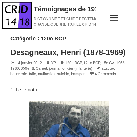
Skip
Témoignages de 1914-1918
to
content
DICTIONNAIRE ET GUIDE DES TÉMOINS DE LA
GRANDE GUERRE, PAR LE CRID 14-18
Catégorie :
120e BCP
Desagneaux, Henri (1878-1969)
Posted
Author
Categories
14 janvier 2012
YP
120e BCP
,
121e BCP
,
15e CA
,
1966-
on
Tags
1980
,
359e RI
,
Carnet, journal
,
officier (infanterie)
attaque
,
boucherie
,
folie
,
mutineries
,
suicide
,
transport
4 Comments
1. Le témoin