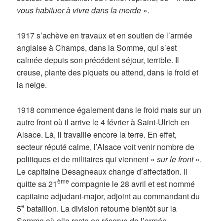
vous habituer à vivre dans la merde
».
1917 s’achève en travaux et en soutien de l’armée
anglaise à Champs, dans la Somme, qui s’est
calmée depuis son précédent séjour, terrible. Il
creuse, plante des piquets ou attend, dans le froid et
la neige.
1918 commence également dans le froid mais sur un
autre front où il arrive le 4 février à Saint-Ulrich en
Alsace. Là, il travaille encore la terre. En effet,
secteur réputé calme, l’Alsace voit venir nombre de
politiques et de militaires qui viennent «
sur le front
».
Le capitaine Desagneaux change d’affectation. Il
ème
quitte sa 21
compagnie le 28 avril et est nommé
capitaine adjudant-major, adjoint au commandant du
e
5
bataillon. La division retourne bientôt sur la
Somme où elle reste en réserve de l’armée