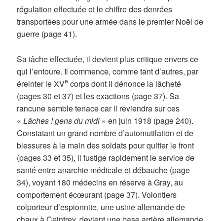
régulation effectuée et le chiffre des denrées
transportées pour une armée dans le premier Noël de
guerre (page 41).
Sa tâche effectuée, il devient plus critique envers ce
qui l’entoure. Il commence, comme tant d’autres, par
e
éreinter le XV
corps dont il dénonce la lâcheté
(pages 30 et 37) et les exactions (page 37). Sa
rancune semble tenace car il reviendra sur ces
«
Lâches ! gens du midi
» en juin 1918 (page 240).
Constatant un grand nombre d’automutilation et de
blessures à la main des soldats pour quitter le front
(pages 33 et 35), il fustige rapidement le service de
santé entre anarchie médicale et débauche (page
34), voyant 180 médecins en réserve à Gray, au
comportement écœurant (page 37). Volontiers
colporteur d’espionnite, une usine allemande de
chaux à Ceintrey, devient une base arrière allemande