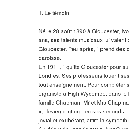
1. Le témoin
Né le 28 août 1890 à Gloucester, Ivor 
ans, ses talents musicaux lui valent 
Gloucester. Peu après, il prend des 
paroisse.
En 1911, il quitte Gloucester pour s
Londres. Ses professeurs louent ses
tout enseignement. Pour compléter 
organiste à High Wycombe, dans le Bu
famille Chapman. Mr et Mrs Chapman
», deviennent un peu ses seconds par
jovial et exubérant, attire la sympathi
Au début de l’année 1914, Ivor Gur