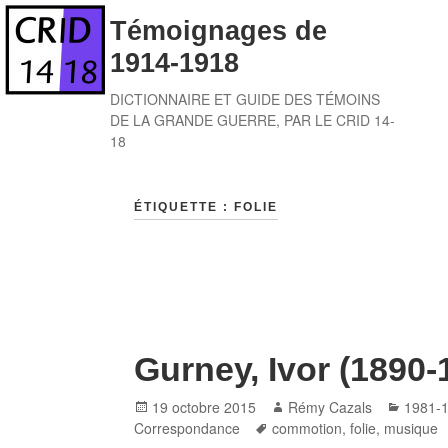
Skip
Témoignages de
to
1914-1918
content
DICTIONNAIRE ET GUIDE DES TÉMOINS
DE LA GRANDE GUERRE, PAR LE CRID 14-
18
ÉTIQUETTE :
FOLIE
Gurney, Ivor (1890-
Posted
Author
Catego
19 octobre 2015
Rémy Cazals
1981-
on
Tags
Correspondance
commotion
,
folie
,
musique