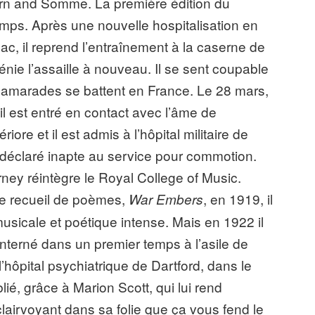
ern and Somme. La première édition du
emps. Après une nouvelle hospitalisation en
c, il reprend l’entraînement à la caserne de
nie l’assaille à nouveau. Il se sent coupable
camarades se battent en France. Le 28 mars,
u’il est entré en contact avec l’âme de
re et il est admis à l’hôpital militaire de
st déclaré inapte au service pour commotion.
rney réintègre le Royal College of Music.
me recueil de poèmes,
, en 1919, il
War Embers
usicale et poétique intense. Mais en 1922 il
Interné dans un premier temps à l’asile de
 l’hôpital psychiatrique de Dartford, dans le
blié, grâce à Marion Scott, qui lui rend
 clairvoyant dans sa folie que ça vous fend le