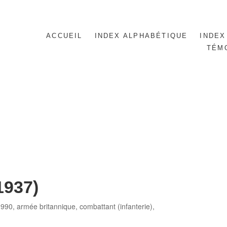
ACCUEIL
INDEX ALPHABÉTIQUE
INDEX
TÉM
1937)
ries
1990
,
armée britannique
,
combattant (infanterie)
,