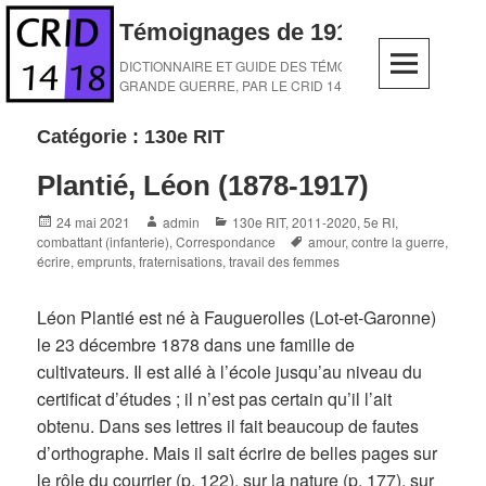
Skip
Témoignages de 1914-1918
to
content
DICTIONNAIRE ET GUIDE DES TÉMOINS DE LA
GRANDE GUERRE, PAR LE CRID 14-18
Catégorie :
130e RIT
Plantié, Léon (1878-1917)
Posted
Author
Categories
24 mai 2021
admin
130e RIT
,
2011-2020
,
5e RI
,
on
Tags
combattant (infanterie)
,
Correspondance
amour
,
contre la guerre
,
écrire
,
emprunts
,
fraternisations
,
travail des femmes
Léon Plantié est né à Fauguerolles (Lot-et-Garonne)
le 23 décembre 1878 dans une famille de
cultivateurs. Il est allé à l’école jusqu’au niveau du
certificat d’études ; il n’est pas certain qu’il l’ait
obtenu. Dans ses lettres il fait beaucoup de fautes
d’orthographe. Mais il sait écrire de belles pages sur
le rôle du courrier (p. 122), sur la nature (p. 177), sur