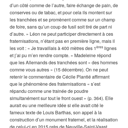
d’un côté comme de l’autre, faire échange de pain, de
conserves ou de tabac, et pour cela ils montent sur
les tranchées et se promènent comme sur un champ
de foire, sans qu’un coup de fusil soit tiré de part ni
d’autre. » Léon ne peut participer directement à ces
fraternisations, n’étant pas en première ligne, mais il
ères
les voit : « Je travaillais à 400 mètres des 1
lignes
et j’ai pu m’en rendre compte. » Madeleine répond
que les Allemands des tranchées sont « des hommes
comme vous autres » (15 décembre). On ne peut
retenir le commentaire de Cécile Plantié affirmant
que le phénomène des fraternisations « s’est
répandu comme une trainée de poudre
simultanément sur tout le front ouest » (p. 364). Elle
aurait eu une meilleure idée si elle avait cité le
fameux texte de Louis Barthas, son appel à la
construction d’un monument fraternel, et la réalisation
de celui-ci en 2015 près de Neuville-Saint-Vaast,