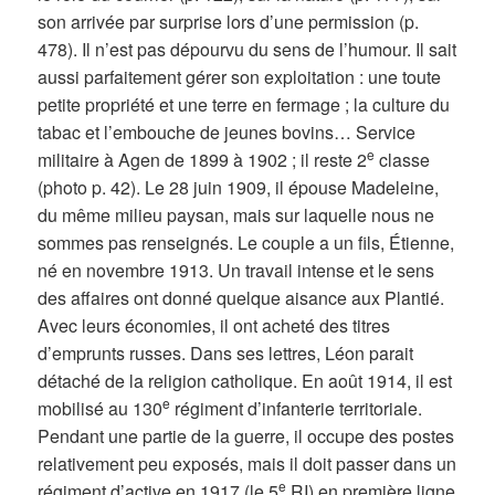
son arrivée par surprise lors d’une permission (p.
478). Il n’est pas dépourvu du sens de l’humour. Il sait
aussi parfaitement gérer son exploitation : une toute
petite propriété et une terre en fermage ; la culture du
tabac et l’embouche de jeunes bovins… Service
e
militaire à Agen de 1899 à 1902 ; il reste 2
classe
(photo p. 42). Le 28 juin 1909, il épouse Madeleine,
du même milieu paysan, mais sur laquelle nous ne
sommes pas renseignés. Le couple a un fils, Étienne,
né en novembre 1913. Un travail intense et le sens
des affaires ont donné quelque aisance aux Plantié.
Avec leurs économies, il ont acheté des titres
d’emprunts russes. Dans ses lettres, Léon parait
détaché de la religion catholique. En août 1914, il est
e
mobilisé au 130
régiment d’infanterie territoriale.
Pendant une partie de la guerre, il occupe des postes
relativement peu exposés, mais il doit passer dans un
e
régiment d’active en 1917 (le 5
RI) en première ligne