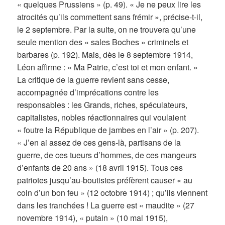
« quelques Prussiens » (p. 49). « Je ne peux lire les
atrocités qu’ils commettent sans frémir », précise-t-il,
le 2 septembre. Par la suite, on ne trouvera qu’une
seule mention des « sales Boches » criminels et
barbares (p. 192). Mais, dès le 8 septembre 1914,
Léon affirme : « Ma Patrie, c’est toi et mon enfant. »
La critique de la guerre revient sans cesse,
accompagnée d’imprécations contre les
responsables : les Grands, riches, spéculateurs,
capitalistes, nobles réactionnaires qui voulaient
« foutre la République de jambes en l’air » (p. 207).
« J’en ai assez de ces gens-là, partisans de la
guerre, de ces tueurs d’hommes, de ces mangeurs
d’enfants de 20 ans » (18 avril 1915). Tous ces
patriotes jusqu’au-boutistes préfèrent causer « au
coin d’un bon feu » (12 octobre 1914) ; qu’ils viennent
dans les tranchées ! La guerre est « maudite » (27
novembre 1914), « putain » (10 mai 1915),