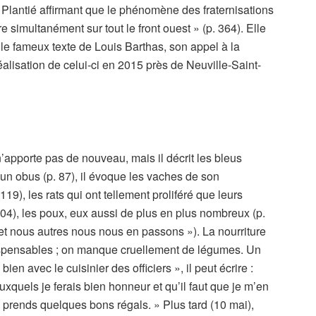
 Plantié affirmant que le phénomène des fraternisations
simultanément sur tout le front ouest » (p. 364). Elle
é le fameux texte de Louis Barthas, son appel à la
éalisation de celui-ci en 2015 près de Neuville-Saint-
n’apporte pas de nouveau, mais il décrit les bleus
 un obus (p. 87), il évoque les vaches de son
119), les rats qui ont tellement proliféré que leurs
04), les poux, eux aussi de plus en plus nombreux (p.
x, et nous autres nous nous en passons »). La nourriture
dispensables ; on manque cruellement de légumes. Un
en avec le cuisinier des officiers », il peut écrire :
quels je ferais bien honneur et qu’il faut que je m’en
 prends quelques bons régals. » Plus tard (10 mai),