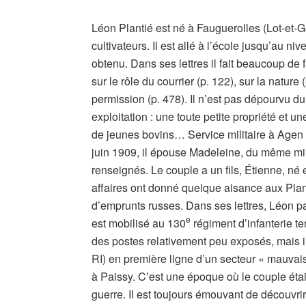
Léon Plantié est né à Fauguerolles (Lot-et
cultivateurs. Il est allé à l’école jusqu’au nive
obtenu. Dans ses lettres il fait beaucoup de 
sur le rôle du courrier (p. 122), sur la nature
permission (p. 478). Il n’est pas dépourvu du
exploitation : une toute petite propriété et u
de jeunes bovins… Service militaire à Agen d
juin 1909, il épouse Madeleine, du même mi
renseignés. Le couple a un fils, Étienne, né
affaires ont donné quelque aisance aux Plant
d’emprunts russes. Dans ses lettres, Léon par
e
est mobilisé au 130
régiment d’infanterie te
des postes relativement peu exposés, mais il
RI) en première ligne d’un secteur « mauvai
à Paissy. C’est une époque où le couple était
guerre. Il est toujours émouvant de découvrir