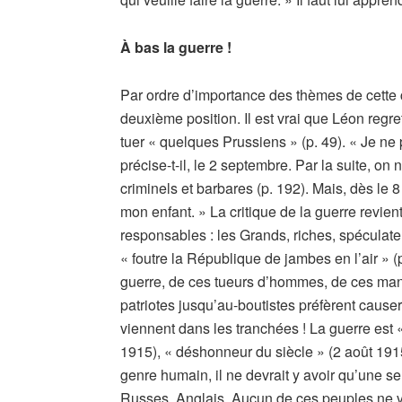
À bas la guerre !
Par ordre d’importance des thèmes de cette
deuxième position. Il est vrai que Léon regret
tuer « quelques Prussiens » (p. 49). « Je ne p
précise-t-il, le 2 septembre. Par la suite, 
criminels et barbares (p. 192). Mais, dès le 8
mon enfant. » La critique de la guerre revi
responsables : les Grands, riches, spéculateu
« foutre la République de jambes en l’air » (
guerre, de ces tueurs d’hommes, de ces mang
patriotes jusqu’au-boutistes préfèrent causer
viennent dans les tranchées ! La guerre est
1915), « déshonneur du siècle » (2 août 1915)
genre humain, il ne devrait y avoir qu’une s
Russes, Anglais. Aucun de ces peuples ne veu