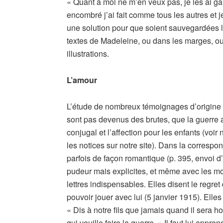
« Quant à moi ne m’en veux pas, je les ai 
encombré j’ai fait comme tous les autres et je
une solution pour que soient sauvegardées le
textes de Madeleine, ou dans les marges, 
illustrations.
L’amour
L’étude de nombreux témoignages d’origine 
sont pas devenus des brutes, que la guerre 
conjugal et l’affection pour les enfants (voir n
les notices sur notre site). Dans la correspo
parfois de façon romantique (p. 395, envoi 
pudeur mais explicites, et même avec les mot
lettres indispensables. Elles disent le regret
pouvoir jouer avec lui (5 janvier 1915). Ell
« Dis à notre fils que jamais quand il sera ho
qui veuille faire la guerre. » Il faut lui appre