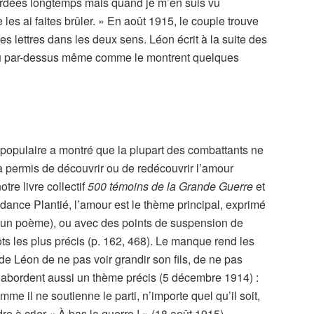
gardées longtemps mais quand je m’en suis vu
 les ai faites brûler. » En août 1915, le couple trouve
s lettres dans les deux sens. Léon écrit à la suite des
ou par-dessus même comme le montrent quelques
populaire a montré que la plupart des combattants ne
a permis de découvrir ou de redécouvrir l’amour
otre livre collectif
500 témoins de la Grande Guerre
et
ndance Plantié, l’amour est le thème principal, exprimé
d’un poème), ou avec des points de suspension de
s les plus précis (p. 162, 468). Le manque rend les
 de Léon de ne pas voir grandir son fils, de ne pas
es abordent aussi un thème précis (5 décembre 1914) :
mme il ne soutienne le parti, n’importe quel qu’il soit,
ndre à crier « À bas la guerre ! » (18 août 1915).