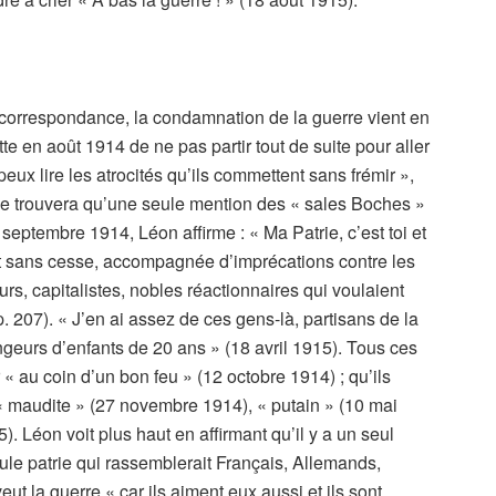
 correspondance, la condamnation de la guerre vient en
te en août 1914 de ne pas partir tout de suite pour aller
eux lire les atrocités qu’ils commettent sans frémir »,
on ne trouvera qu’une seule mention des « sales Boches »
 septembre 1914, Léon affirme : « Ma Patrie, c’est toi et
ent sans cesse, accompagnée d’imprécations contre les
rs, capitalistes, nobles réactionnaires qui voulaient
p. 207). « J’en ai assez de ces gens-là, partisans de la
eurs d’enfants de 20 ans » (18 avril 1915). Tous ces
 « au coin d’un bon feu » (12 octobre 1914) ; qu’ils
 « maudite » (27 novembre 1914), « putain » (10 mai
. Léon voit plus haut en affirmant qu’il y a un seul
eule patrie qui rassemblerait Français, Allemands,
t la guerre « car ils aiment eux aussi et ils sont