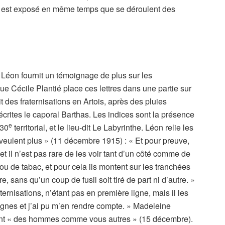
rser est exposé en même temps que se déroulent des
éon fournit un témoignage de plus sur les
ue Cécile Plantié place ces lettres dans une partie sur
t des fraternisations en Artois, après des pluies
écrites le caporal Barthas. Les indices sont la présence
e
130
territorial, et le lieu-dit Le Labyrinthe. Léon relie les
n veulent plus » (11 décembre 1915) : « Et pour preuve,
fet il n’est pas rare de les voir tant d’un côté comme de
ou de tabac, et pour cela ils montent sur les tranchées
sans qu’un coup de fusil soit tiré de part ni d’autre. »
ternisations, n’étant pas en première ligne, mais il les
ignes et j’ai pu m’en rendre compte. » Madeleine
ont « des hommes comme vous autres » (15 décembre).