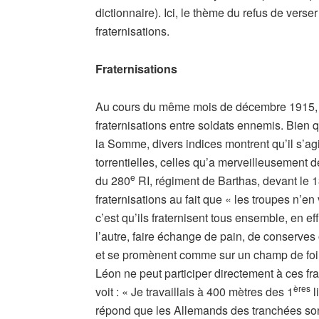
dictionnaire). Ici, le thème du refus de ve
fraternisations.
Fraternisations
Au cours du même mois de décembre 1915, L
fraternisations entre soldats ennemis. Bien q
la Somme, divers indices montrent qu’il s’agi
torrentielles, celles qu’a merveilleusement d
e
du 280
RI, régiment de Barthas, devant le 
fraternisations au fait que « les troupes n’e
c’est qu’ils fraternisent tous ensemble, en ef
l’autre, faire échange de pain, de conserves 
et se promènent comme sur un champ de foire, 
Léon ne peut participer directement à ces fra
ères
voit : « Je travaillais à 400 mètres des 1
l
répond que les Allemands des tranchées s