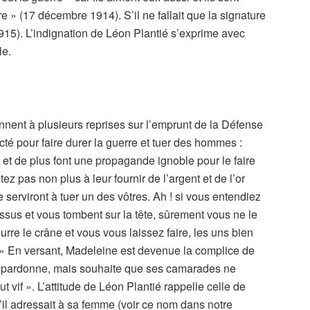
vre » (17 décembre 1914). S’il ne fallait que la signature
 1915). L’indignation de Léon Plantié s’exprime avec
le.
nnent à plusieurs reprises sur l’emprunt de la Défense
ecté pour faire durer la guerre et tuer des hommes :
r et de plus font une propagande ignoble pour le faire
tez pas non plus à leur fournir de l’argent et de l’or
e serviront à tuer un des vôtres. Ah ! si vous entendiez
ssus et vous tombent sur la tête, sûrement vous ne le
rre le crâne et vous vous laissez faire, les uns bien
 » En versant, Madeleine est devenue la complice de
lui pardonne, mais souhaite que ses camarades ne
t vif ». L’attitude de Léon Plantié rappelle celle de
u’il adressait à sa femme (voir ce nom dans notre