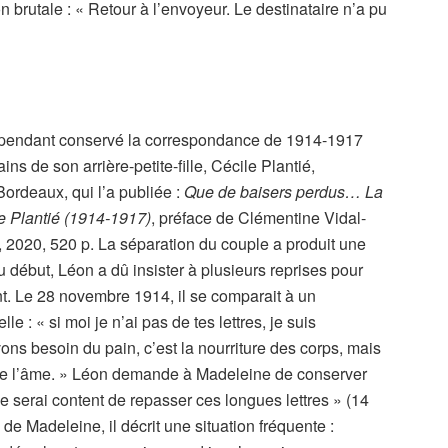
on brutale : « Retour à l’envoyeur. Le destinataire n’a pu
cependant conservé la correspondance de 1914-1917
ns de son arrière-petite-fille, Cécile Plantié,
ordeaux, qui l’a publiée :
Que de baisers perdus… La
e Plantié (1914-1917)
, préface de Clémentine Vidal-
 2020, 520 p. La séparation du couple a produit une
début, Léon a dû insister à plusieurs reprises pour
. Le 28 novembre 1914, il se comparait à un
le : « si moi je n’ai pas de tes lettres, je suis
ns besoin du pain, c’est la nourriture des corps, mais
e de l’âme. » Léon demande à Madeleine de conserver
je serai content de repasser ces longues lettres » (14
de Madeleine, il décrit une situation fréquente :