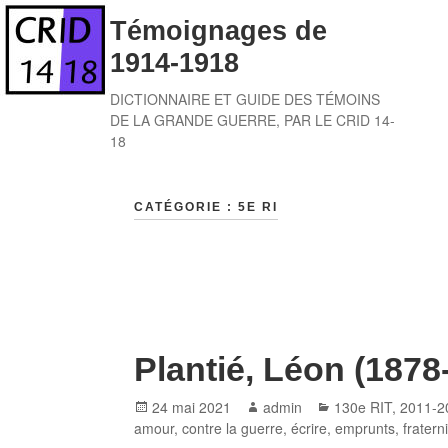
Skip
Témoignages de
to
1914-1918
content
DICTIONNAIRE ET GUIDE DES TÉMOINS
DE LA GRANDE GUERRE, PAR LE CRID 14-
18
CATÉGORIE :
5E RI
Plantié, Léon (1878
Posted
Author
Categories
24 mai 2021
admin
130e RIT
,
2011-2
on
amour
,
contre la guerre
,
écrire
,
emprunts
,
fratern