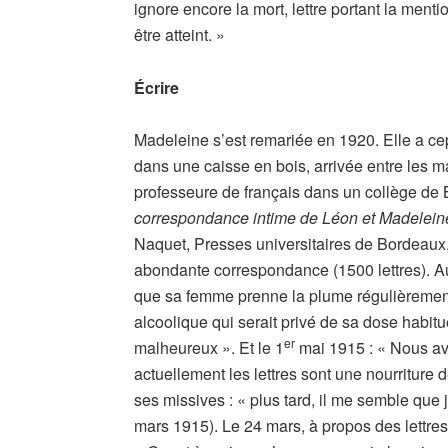
ignore encore la mort, lettre portant la menti
être atteint. »
Écrire
Madeleine s’est remariée en 1920. Elle a 
dans une caisse en bois, arrivée entre les mai
professeure de français dans un collège de B
correspondance intime de Léon et Madelein
Naquet, Presses universitaires de Bordeaux,
abondante correspondance (1500 lettres). Au 
que sa femme prenne la plume régulièrement
alcoolique qui serait privé de sa dose habituel
er
malheureux ». Et le 1
mai 1915 : « Nous avo
actuellement les lettres sont une nourritur
ses missives : « plus tard, il me semble que 
mars 1915). Le 24 mars, à propos des lettres 