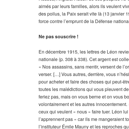
aimés par leurs familles, alors ils veulent vi
des poilus, la Paix serait vite là (13 janvier
force contre l’emprunt de la Défense nationa
Ne pas souscrire !
En décembre 1915, les lettres de Léon revie
nationale (p. 308 à 338). Cet argent est coll
« Nos assassins, sans mentir, versent de l’o
verser. […] Vous autres, derrière, vous n’hési
pour acheter et faire des choses qui peut-êtr
toutes les malédictions qui vous pleuvent de
feriez pas, mais on vous berne et on vous bou
volontairement et les autres innocentement.
ceux qui veulent « nous » faire tuer. Léon 
l’apprennent pas « car ils me mangeraient tou
l’instituteur Émile Mauny et les reproches q