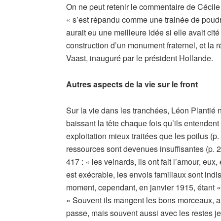
On ne peut retenir le commentaire de Cécile
« s’est répandu comme une trainée de poudre 
aurait eu une meilleure idée si elle avait cit
construction d’un monument fraternel, et la r
Vaast, inauguré par le président Hollande.
Autres aspects de la vie sur le front
Sur la vie dans les tranchées, Léon Plantié 
baissant la tête chaque fois qu’ils entendent
exploitation mieux traitées que les poilus (p. 
ressources sont devenues insuffisantes (p. 2
417 : « les veinards, ils ont fait l’amour, eu
est exécrable, les envois familiaux sont in
moment, cependant, en janvier 1915, étant « bi
« Souvent ils mangent les bons morceaux, aux
passe, mais souvent aussi avec les restes je