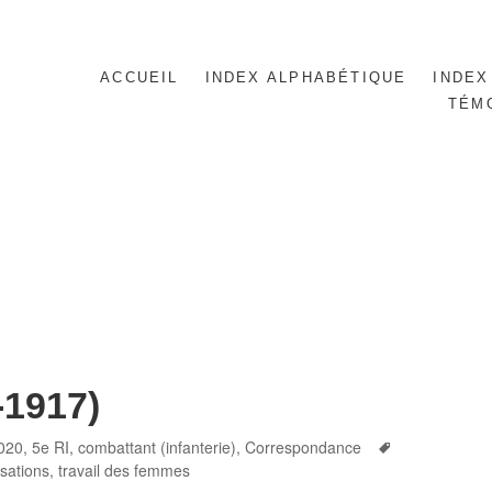
ACCUEIL
INDEX ALPHABÉTIQUE
INDEX
TÉM
-1917)
Tags
020
,
5e RI
,
combattant (infanterie)
,
Correspondance
isations
,
travail des femmes