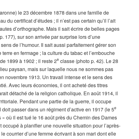
-Garonne) le 23 décembre 1878 dans une famille de
au du certificat d’études ; il n’est pas certain qu’il l’ait
fautes d’orthographe. Mais il sait écrire de belles pages
 (p. 177), sur son arrivée par surprise lors d’une
 sens de l’humour. Il sait aussi parfaitement gérer son
ne terre en fermage ; la culture du tabac et l’embouche
e
e 1899 à 1902 ; il reste 2
classe (photo p. 42). Le 28
lieu paysan, mais sur laquelle nous ne sommes pas
 en novembre 1913. Un travail intense et le sens des
ié. Avec leurs économies, il ont acheté des titres
ait détaché de la religion catholique. En août 1914, il
rritoriale. Pendant une partie de la guerre, il occupe
e
 doit passer dans un régiment d’active en 1917 (le 5
s » où il est tué le 16 août près du Chemin des Dames
 occupé à planifier une nouvelle situation pour l’après-
 le courrier d’une femme écrivant à son mari dont elle