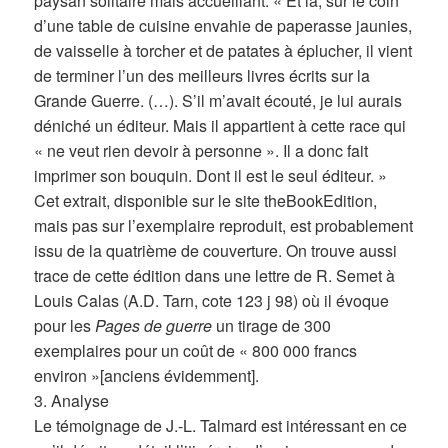
paysan solitaire mais accueillant: « Et là, sur le coin
d’une table de cuisine envahie de paperasse jaunies,
de vaisselle à torcher et de patates à éplucher, il vient
de terminer l’un des meilleurs livres écrits sur la
Grande Guerre. (…). S’il m’avait écouté, je lui aurais
déniché un éditeur. Mais il appartient à cette race qui
« ne veut rien devoir à personne ». Il a donc fait
imprimer son bouquin. Dont il est le seul éditeur. »
Cet extrait, disponible sur le site theBookEdition,
mais pas sur l’exemplaire reproduit, est probablement
issu de la quatrième de couverture. On trouve aussi
trace de cette édition dans une lettre de R. Semet à
Louis Calas (A.D. Tarn, cote 123 j 98) où il évoque
pour les
Pages de guerre
un tirage de 300
exemplaires pour un coût de « 800 000 francs
environ »[anciens évidemment].
3. Analyse
Le témoignage de J.-L. Talmard est intéressant en ce