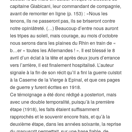
capitaine Giabicani, leur commandant de compagnie,
avant de remonter en ligne (p. 153) : «Nous les
tenons, ils ne passeront pas, ils se briseront contre
notre opiniâtreté. (…) Beaucoup d’entre nous auront
les tripes au soleil, mais courage, au mois d’octobre
nous serons dans les plaines du Rhin en train de «
b…er » toutes les Allemandes ! ». Il est blessé le 8
avril d’un éclat à la tête et après deux jours d’errance
vers l’arrière, il est finalement hospitalisé. L’auteur
signale à la fin de son récit qu’il a fini la guerre cuistot
à la Caserne de la Vierge à Epinal, et que ces pages
de guerre y furent écrites en 1918.
Ce témoignage a été donc rédigé a posteriori, mais
avec une double temporalité, puisqu’à la première
étape (1918), les faits étaient suffisamment
rapprochés et le souvenir encore frais, et qu’à la
deuxième étape, dans les années soixante, la reprise
du manuscrit permettait, sur une base fiable, de