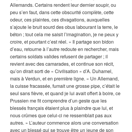
Allemands. Certains rendent leur dernier soupir, ou
peu s’en faut, dans cette obscurité complète, cette
odeur, ces plaintes, ces divagations, auxquelles
s’ajoute le bruit sourd des obus labourant la terre, le
béton ; tout cela me saisit l’imagination, je ne peux y
croire, et pourtant c’est réel. » Il partage son bidon
d’eau, retourne à l’autre redoute en rechercher, mais
certains soldats valides refusent de partager ; il
revient avec des camarades, et continue son récit,
qu’on dirait sorti de « Civilisation » d’A. Duhamel,
mais à Verdun, et en première ligne. « Un Allemand,
la cuisse fracassée, fumait une grosse pipe, c’était le
seul sans fièvre, et quand je lui avait offert à boire, ce
Prussien me fit comprendre d’un geste que les
blessés français étaient plus à plaindre que lui, et
nous crûmes que celui-ci ne ressemblait pas aux
autres. » L’auteur commence alors une conversation
avec un blessé qui se trouve être un jeune de son