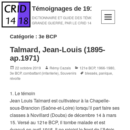
Skip
Témoignages de 1914-1918
to
content
DICTIONNAIRE ET GUIDE DES TÉMOINS DE LA
GRANDE GUERRE, PAR LE CRID 14-18
Catégorie :
3e BCP
Talmard, Jean-Louis (1895-
ap.1971)
Posted
Author
Categories
22 octobre 2019
Rémy Cazals
121e BCP
,
1966-1980
,
on
Tags
3e BCP
,
combattant (infanterie)
,
Souvenirs
blessés
,
panique
,
révolte
1. Le témoin
Jean Louis Talmard est cultivateur à la Chapelle-
sous-Brancion (Saône-et-Loire) lorsqu’il part faire ses
classes à Novillard (Doubs) de décembre 14 à mars
15. Versé au 121e BCP, il tombe malade et est
évacué en avril 1915. Il ne rejoint le front de l’Artois