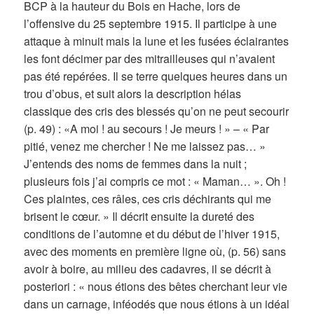
BCP à la hauteur du Bois en Hache, lors de
l’offensive du 25 septembre 1915. Il participe à une
attaque à minuit mais la lune et les fusées éclairantes
les font décimer par des mitrailleuses qui n’avaient
pas été repérées. Il se terre quelques heures dans un
trou d’obus, et suit alors la description hélas
classique des cris des blessés qu’on ne peut secourir
(p. 49) : «A moi ! au secours ! Je meurs ! » – « Par
pitié, venez me chercher ! Ne me laissez pas… »
J’entends des noms de femmes dans la nuit ;
plusieurs fois j’ai compris ce mot : « Maman… ». Oh !
Ces plaintes, ces râles, ces cris déchirants qui me
brisent le cœur. » Il décrit ensuite la dureté des
conditions de l’automne et du début de l’hiver 1915,
avec des moments en première ligne où, (p. 56) sans
avoir à boire, au milieu des cadavres, il se décrit à
posteriori : « nous étions des bêtes cherchant leur vie
dans un carnage, inféodés que nous étions à un idéal