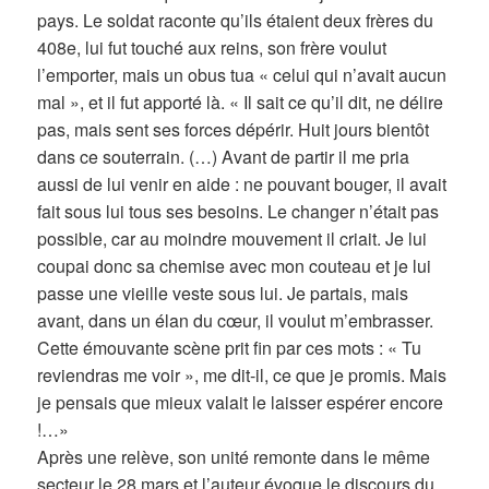
pays. Le soldat raconte qu’ils étaient deux frères du
408e, lui fut touché aux reins, son frère voulut
l’emporter, mais un obus tua « celui qui n’avait aucun
mal », et il fut apporté là. « Il sait ce qu’il dit, ne délire
pas, mais sent ses forces dépérir. Huit jours bientôt
dans ce souterrain. (…) Avant de partir il me pria
aussi de lui venir en aide : ne pouvant bouger, il avait
fait sous lui tous ses besoins. Le changer n’était pas
possible, car au moindre mouvement il criait. Je lui
coupai donc sa chemise avec mon couteau et je lui
passe une vieille veste sous lui. Je partais, mais
avant, dans un élan du cœur, il voulut m’embrasser.
Cette émouvante scène prit fin par ces mots : « Tu
reviendras me voir », me dit-il, ce que je promis. Mais
je pensais que mieux valait le laisser espérer encore
!…»
Après une relève, son unité remonte dans le même
secteur le 28 mars et l’auteur évoque le discours du