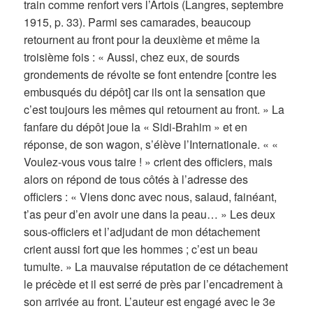
train comme renfort vers l’Artois (Langres, septembre
1915, p. 33). Parmi ses camarades, beaucoup
retournent au front pour la deuxième et même la
troisième fois : « Aussi, chez eux, de sourds
grondements de révolte se font entendre [contre les
embusqués du dépôt] car ils ont la sensation que
c’est toujours les mêmes qui retournent au front. » La
fanfare du dépôt joue la « Sidi-Brahim » et en
réponse, de son wagon, s’élève l’Internationale. « «
Voulez-vous vous taire ! » crient des officiers, mais
alors on répond de tous côtés à l’adresse des
officiers : « Viens donc avec nous, salaud, fainéant,
t’as peur d’en avoir une dans la peau… » Les deux
sous-officiers et l’adjudant de mon détachement
crient aussi fort que les hommes ; c’est un beau
tumulte. » La mauvaise réputation de ce détachement
le précède et il est serré de près par l’encadrement à
son arrivée au front. L’auteur est engagé avec le 3e