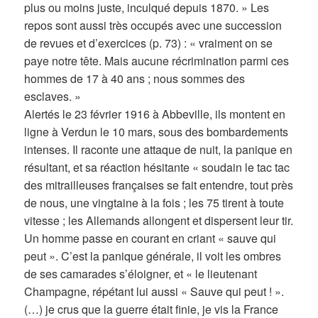
plus ou moins juste, inculqué depuis 1870. » Les
repos sont aussi très occupés avec une succession
de revues et d’exercices (p. 73) : « vraiment on se
paye notre tête. Mais aucune récrimination parmi ces
hommes de 17 à 40 ans ; nous sommes des
esclaves. »
Alertés le 23 février 1916 à Abbeville, ils montent en
ligne à Verdun le 10 mars, sous des bombardements
intenses. Il raconte une attaque de nuit, la panique en
résultant, et sa réaction hésitante « soudain le tac tac
des mitrailleuses françaises se fait entendre, tout près
de nous, une vingtaine à la fois ; les 75 tirent à toute
vitesse ; les Allemands allongent et dispersent leur tir.
Un homme passe en courant en criant « sauve qui
peut ». C’est la panique générale, il voit les ombres
de ses camarades s’éloigner, et « le lieutenant
Champagne, répétant lui aussi « Sauve qui peut ! ».
(…) je crus que la guerre était finie, je vis la France