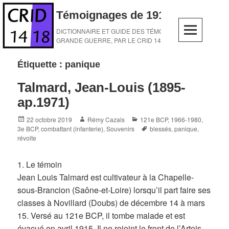
Skip
Témoignages de 1914-1918
to
content
DICTIONNAIRE ET GUIDE DES TÉMOINS DE LA
GRANDE GUERRE, PAR LE CRID 14-18
Étiquette :
panique
Talmard, Jean-Louis (1895-
ap.1971)
Posted
Author
Categories
22 octobre 2019
Rémy Cazals
121e BCP
,
1966-1980
,
on
Tags
3e BCP
,
combattant (infanterie)
,
Souvenirs
blessés
,
panique
,
révolte
1. Le témoin
Jean Louis Talmard est cultivateur à la Chapelle-
sous-Brancion (Saône-et-Loire) lorsqu’il part faire ses
classes à Novillard (Doubs) de décembre 14 à mars
15. Versé au 121e BCP, il tombe malade et est
évacué en avril 1915. Il ne rejoint le front de l’Artois