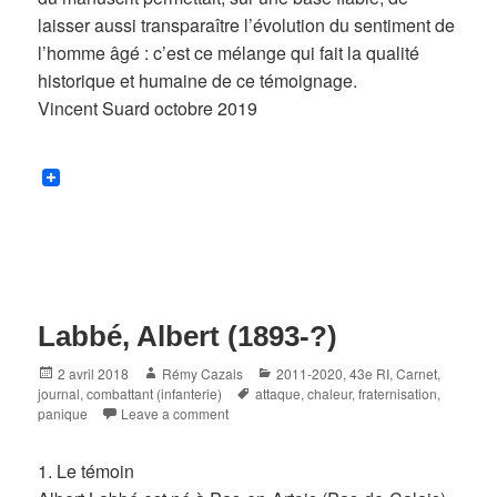
laisser aussi transparaître l’évolution du sentiment de
l’homme âgé : c’est ce mélange qui fait la qualité
historique et humaine de ce témoignage.
Vincent Suard octobre 2019
Labbé, Albert (1893-?)
Posted
Author
Categories
2 avril 2018
Rémy Cazals
2011-2020
,
43e RI
,
Carnet,
on
Tags
journal
,
combattant (infanterie)
attaque
,
chaleur
,
fraternisation
,
panique
Leave a comment
1. Le témoin