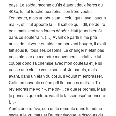
pays. Le soldat raconte qu’ils étaient deux frères du
408e, lui fut touché aux reins, son frère voulut
l’emporter, mais un obus tua « celui qui n’avait aucun
mal », et il fut apporté là. « Il sait ce qu’il dit, ne délire
pas, mais sent ses forces dépérir. Huit jours bientôt
dans ce souterrain. (…) Avant de partir il me pria
aussi de lui venir en aide : ne pouvant bouger, il avait
fait sous lui tous ses besoins. Le changer n’était pas
possible, car au moindre mouvement il criait. Je lui
coupai donc sa chemise avec mon couteau et je lui
passe une vieille veste sous lui. Je partais, mais
avant, dans un élan du cœur, il voulut m’embrasser.
Cette émouvante scène prit fin par ces mots : « Tu
reviendras me voir », me dit-il, ce que je promis. Mais
je pensais que mieux valait le laisser espérer encore
!…»
Après une relève, son unité remonte dans le même
secteur le 28 mars et l’auteur évoque le discours du