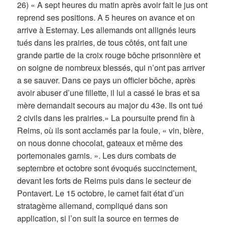
26) « A sept heures du matin après avoir fait le jus ont
reprend ses positions. A 5 heures on avance et on
arrive à Esternay. Les allemands ont allignés leurs
tués dans les prairies, de tous côtés, ont fait une
grande partie de la croix rouge bôche prisonnière et
on soigne de nombreux blessés, qui n’ont pas arriver
a se sauver. Dans ce pays un officier bôche, après
avoir abuser d’une fillette, il lui a cassé le bras et sa
mère demandait secours au major du 43e. Ils ont tué
2 civils dans les prairies.» La poursuite prend fin à
Reims, où ils sont acclamés par la foule, « vin, bière,
on nous donne chocolat, gateaux et même des
portemonaies garnis. ». Les durs combats de
septembre et octobre sont évoqués succinctement,
devant les forts de Reims puis dans le secteur de
Pontavert. Le 15 octobre, le carnet fait état d’un
stratagème allemand, compliqué dans son
application, si l’on suit la source en termes de