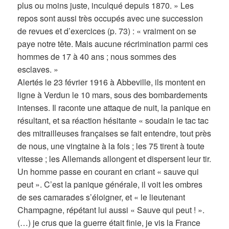
plus ou moins juste, inculqué depuis 1870. » Les
repos sont aussi très occupés avec une succession
de revues et d’exercices (p. 73) : « vraiment on se
paye notre tête. Mais aucune récrimination parmi ces
hommes de 17 à 40 ans ; nous sommes des
esclaves. »
Alertés le 23 février 1916 à Abbeville, ils montent en
ligne à Verdun le 10 mars, sous des bombardements
intenses. Il raconte une attaque de nuit, la panique en
résultant, et sa réaction hésitante « soudain le tac tac
des mitrailleuses françaises se fait entendre, tout près
de nous, une vingtaine à la fois ; les 75 tirent à toute
vitesse ; les Allemands allongent et dispersent leur tir.
Un homme passe en courant en criant « sauve qui
peut ». C’est la panique générale, il voit les ombres
de ses camarades s’éloigner, et « le lieutenant
Champagne, répétant lui aussi « Sauve qui peut ! ».
(…) je crus que la guerre était finie, je vis la France