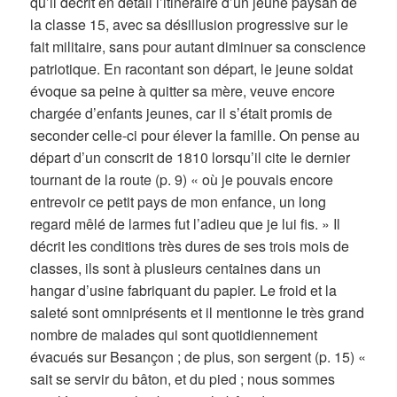
qu’il décrit en détail l’itinéraire d’un jeune paysan de
la classe 15, avec sa désillusion progressive sur le
fait militaire, sans pour autant diminuer sa conscience
patriotique. En racontant son départ, le jeune soldat
évoque sa peine à quitter sa mère, veuve encore
chargée d’enfants jeunes, car il s’était promis de
seconder celle-ci pour élever la famille. On pense au
départ d’un conscrit de 1810 lorsqu’il cite le dernier
tournant de la route (p. 9) « où je pouvais encore
entrevoir ce petit pays de mon enfance, un long
regard mêlé de larmes fut l’adieu que je lui fis. » Il
décrit les conditions très dures de ses trois mois de
classes, ils sont à plusieurs centaines dans un
hangar d’usine fabriquant du papier. Le froid et la
saleté sont omniprésents et il mentionne le très grand
nombre de malades qui sont quotidiennement
évacués sur Besançon ; de plus, son sergent (p. 15) «
sait se servir du bâton, et du pied ; nous sommes