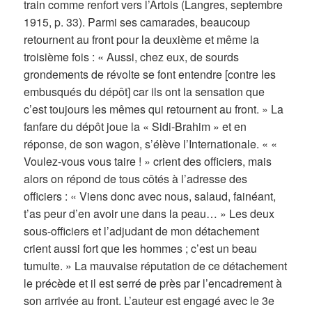
train comme renfort vers l’Artois (Langres, septembre
1915, p. 33). Parmi ses camarades, beaucoup
retournent au front pour la deuxième et même la
troisième fois : « Aussi, chez eux, de sourds
grondements de révolte se font entendre [contre les
embusqués du dépôt] car ils ont la sensation que
c’est toujours les mêmes qui retournent au front. » La
fanfare du dépôt joue la « Sidi-Brahim » et en
réponse, de son wagon, s’élève l’Internationale. « «
Voulez-vous vous taire ! » crient des officiers, mais
alors on répond de tous côtés à l’adresse des
officiers : « Viens donc avec nous, salaud, fainéant,
t’as peur d’en avoir une dans la peau… » Les deux
sous-officiers et l’adjudant de mon détachement
crient aussi fort que les hommes ; c’est un beau
tumulte. » La mauvaise réputation de ce détachement
le précède et il est serré de près par l’encadrement à
son arrivée au front. L’auteur est engagé avec le 3e