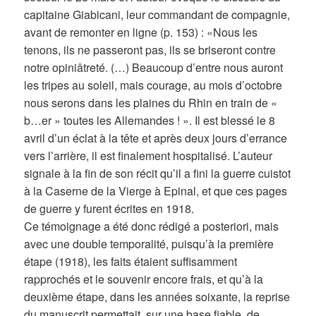
capitaine Giabicani, leur commandant de compagnie,
avant de remonter en ligne (p. 153) : «Nous les
tenons, ils ne passeront pas, ils se briseront contre
notre opiniâtreté. (…) Beaucoup d’entre nous auront
les tripes au soleil, mais courage, au mois d’octobre
nous serons dans les plaines du Rhin en train de «
b…er » toutes les Allemandes ! ». Il est blessé le 8
avril d’un éclat à la tête et après deux jours d’errance
vers l’arrière, il est finalement hospitalisé. L’auteur
signale à la fin de son récit qu’il a fini la guerre cuistot
à la Caserne de la Vierge à Epinal, et que ces pages
de guerre y furent écrites en 1918.
Ce témoignage a été donc rédigé a posteriori, mais
avec une double temporalité, puisqu’à la première
étape (1918), les faits étaient suffisamment
rapprochés et le souvenir encore frais, et qu’à la
deuxième étape, dans les années soixante, la reprise
du manuscrit permettait, sur une base fiable, de