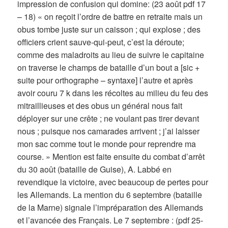
impression de confusion qui domine: (23 août pdf 17
– 18) « on reçoit l’ordre de battre en retraite mais un
obus tombe juste sur un caisson ; qui explose ; des
officiers crient sauve-qui-peut, c’est la déroute;
comme des maladroits au lieu de suivre le capitaine
on traverse le champs de bataille d’un bout a [sic +
suite pour orthographe – syntaxe] l’autre et après
avoir couru 7 k dans les récoltes au milieu du feu des
mitraillieuses et des obus un général nous fait
déployer sur une crête ; ne voulant pas tirer devant
nous ; puisque nos camarades arrivent ; j’ai laisser
mon sac comme tout le monde pour reprendre ma
course. » Mention est faite ensuite du combat d’arrêt
du 30 août (bataille de Guise), A. Labbé en
revendique la victoire, avec beaucoup de pertes pour
les Allemands. La mention du 6 septembre (bataille
de la Marne) signale l’impréparation des Allemands
et l’avancée des Français. Le 7 septembre : (pdf 25-