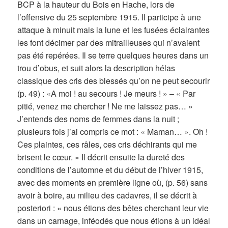
BCP à la hauteur du Bois en Hache, lors de
l’offensive du 25 septembre 1915. Il participe à une
attaque à minuit mais la lune et les fusées éclairantes
les font décimer par des mitrailleuses qui n’avaient
pas été repérées. Il se terre quelques heures dans un
trou d’obus, et suit alors la description hélas
classique des cris des blessés qu’on ne peut secourir
(p. 49) : «A moi ! au secours ! Je meurs ! » – « Par
pitié, venez me chercher ! Ne me laissez pas… »
J’entends des noms de femmes dans la nuit ;
plusieurs fois j’ai compris ce mot : « Maman… ». Oh !
Ces plaintes, ces râles, ces cris déchirants qui me
brisent le cœur. » Il décrit ensuite la dureté des
conditions de l’automne et du début de l’hiver 1915,
avec des moments en première ligne où, (p. 56) sans
avoir à boire, au milieu des cadavres, il se décrit à
posteriori : « nous étions des bêtes cherchant leur vie
dans un carnage, inféodés que nous étions à un idéal