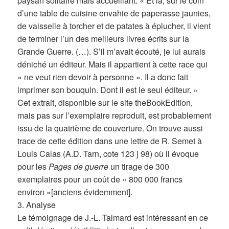
paysan solitaire mais accueillant: « Et là, sur le coin
d’une table de cuisine envahie de paperasse jaunies,
de vaisselle à torcher et de patates à éplucher, il vient
de terminer l’un des meilleurs livres écrits sur la
Grande Guerre. (…). S’il m’avait écouté, je lui aurais
déniché un éditeur. Mais il appartient à cette race qui
« ne veut rien devoir à personne ». Il a donc fait
imprimer son bouquin. Dont il est le seul éditeur. »
Cet extrait, disponible sur le site theBookEdition,
mais pas sur l’exemplaire reproduit, est probablement
issu de la quatrième de couverture. On trouve aussi
trace de cette édition dans une lettre de R. Semet à
Louis Calas (A.D. Tarn, cote 123 j 98) où il évoque
pour les
Pages de guerre
un tirage de 300
exemplaires pour un coût de « 800 000 francs
environ »[anciens évidemment].
3. Analyse
Le témoignage de J.-L. Talmard est intéressant en ce