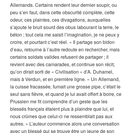
Allemands. Certains rendent leur dernier soupir, ou
peu s’en faut, dans cette obscurité complète, cette
odeur, ces plaintes, ces divagations, auxquelles
s’ajoute le bruit sourd des obus labourant la terre, le
béton ; tout cela me saisit l’imagination, je ne peux y
croire, et pourtant c’est réel. » Il partage son bidon
d’eau, retourne à l’autre redoute en rechercher, mais
certains soldats valides refusent de partager ; il
revient avec des camarades, et continue son récit,
qu’on dirait sorti de « Civilisation » d’A. Duhamel,
mais à Verdun, et en première ligne. « Un Allemand,
la cuisse fracassée, fumait une grosse pipe, c’était le
seul sans fièvre, et quand je lui avait offert à boire, ce
Prussien me fit comprendre d’un geste que les
blessés français étaient plus à plaindre que lui, et
nous crûmes que celui-ci ne ressemblait pas aux
autres. » L’auteur commence alors une conversation
avec un blessé qui se trouve être un jeune de son