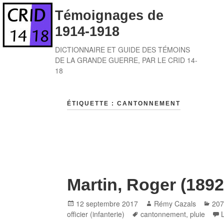
Skip
Témoignages de
to
1914-1918
content
DICTIONNAIRE ET GUIDE DES TÉMOINS
DE LA GRANDE GUERRE, PAR LE CRID 14-
18
ÉTIQUETTE :
CANTONNEMENT
Martin, Roger (1892
Posted
Author
Cat
12 septembre 2017
Rémy Cazals
207
on
Tags
officier (infanterie)
cantonnement
,
pluie