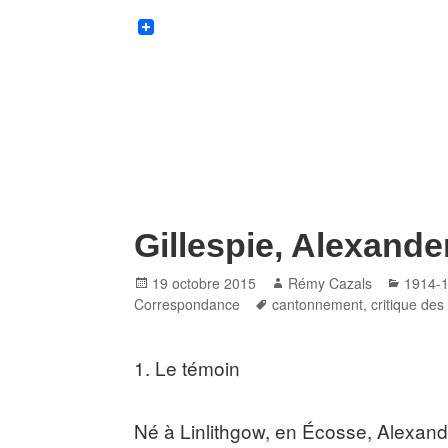
Gillespie, Alexande
Posted
Author
Catego
19 octobre 2015
Rémy Cazals
1914-
on
Tags
Correspondance
cantonnement
,
critique des
1. Le témoin
Né à Linlithgow, en Écosse, Alexand