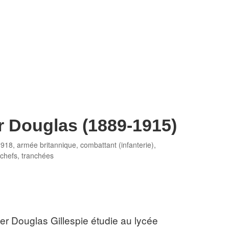
r Douglas (1889-1915)
ries
1918
,
armée britannique
,
combattant (infanterie)
,
 chefs
,
tranchées
er Douglas Gillespie étudie au lycée